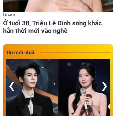
tin xem
Ở tuổi 38, Triệu Lệ Dĩnh sống khác
hẳn thời mới vào nghề
Tin mới nhất
‹
›
'
h