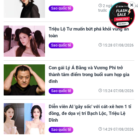
✕
2 ngày 20 giờ 50 phú
Sao quốc tế
trước
Triệu Lộ Tư muốn bứt phá khỏi vùng an
toàn
15:28 07/08/2026
Sao quốc tế
Con gái Lý Á Bằng và Vương Phi trở
thành tâm điểm trong buổi sum họp gia
đình
15:24 07/08/2026
Sao quốc tế
Diễn viên AI 'gây sốc' với cát-xê hơn 1 tỉ
đồng, đe dọa vị trí Bạch Lộc, Triệu Lệ
Dĩnh
14:29 07/08/2026
Sao quốc tế