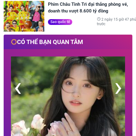
Phim Châu Tinh Trì đại thắng phòng vé,
doanh thu vượt 8.600 tỷ đồng
2 ngày 15 giờ 47 phú
Sao quốc tế
trước
CÓ THỂ BẠN QUAN TÂM
‹
›
Sau
mặc
độn