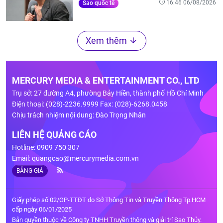
16:46 06/08/2026
Sao quốc tế
Xem thêm
MERCURY MEDIA & ENTERTAINMENT CO., LTD
Trụ sở: 27 đường A4, phường Bảy Hiền, thành phố Hồ Chí Minh
Điện thoại: (028)-2236.9999 Fax: (028)-6268.0458
Chịu trách nhiệm nội dung: Đào Trọng Nhân
LIÊN HỆ QUẢNG CÁO
Hotline: 0909 750 307
Email:
quangcao@mercurymedia.com.vn
BẢNG GIÁ
Giấy phép số 02/GP-TTĐT do Sở Thông Tin và Truyền Thông Tp.HCM
cấp ngày 06/01/2025
Bản quyền thuộc về Công ty TNHH Truyền thông và giải trí Sao Thủy.