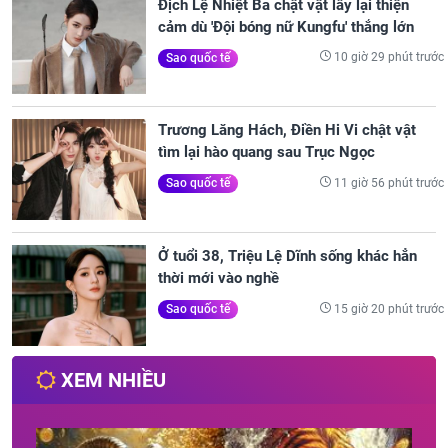
Địch Lệ Nhiệt Ba chật vật lấy lại thiện
cảm dù 'Đội bóng nữ Kungfu' thắng lớn
10 giờ 29 phút trước
Sao quốc tế
Trương Lăng Hách, Điền Hi Vi chật vật
tìm lại hào quang sau Trục Ngọc
11 giờ 56 phút trước
Sao quốc tế
Ở tuổi 38, Triệu Lệ Dĩnh sống khác hẳn
thời mới vào nghề
15 giờ 20 phút trước
Sao quốc tế
XEM NHIỀU