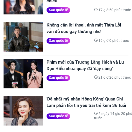
chiều
17 giờ 50 phút trước
Sao quốc tế
Không cần lời thoại, ánh mắt Thừa Lỗi
vẫn đủ sức gây thương nhớ
19 giờ 0 phút trước
Sao quốc tế
Phim mới của Trương Lăng Hách và Lư
Dục Hiểu chưa quay đã 'dậy sóng'
21 giờ 20 phút trước
Sao quốc tế
'Đệ nhất mỹ nhân Hồng Kông' Quan Chi
Lâm phản hồi tin yêu trai trẻ kém 36 tuổi
2 ngày 14 giờ 20 phú
Sao quốc tế
trước