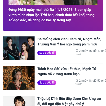
ng,
Đúng 9h30 ngày mai, thứ Ba 11/8/2026, 3 con giáp
 xài
vươn mình nhận lộc Trời ban, chính thức hết khổ, trúng
số độc đắc, dễ dàng có bạc tỷ trong tay
Ba thế hệ diễn viên Diêm Ni, Nhậm Mẫn,
Trương Vãn Ý hội ngộ trong phim mới
2 ngày 16 giờ 43 phú
Sao quốc tế
trước
'Bách Hoa Sát' vừa kết thúc, Mạnh Tử
Nghĩa đã vướng tranh luận
2 ngày 18 giờ 50 phú
Sao quốc tế
trước
Triệu Lệ Dĩnh liên tiếp được Kim Ưng ưu
ái, đãi ngộ đặc biệt gây chú ý