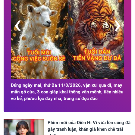
Tử 
‹
›
giá
ngư
ỷ
Đúng ngày mai, thứ Ba 11/8/2026, vận xui qua đi, may
mắn gõ cửa, 3 con giáp khai thông vận mệnh, tiền nhiều
vô kể, phước lộc đầy nhà, trúng số độc đắc
Phim mới của Điền Hi Vi vừa lên sóng đã
gây tranh luận, khán giả khen chê trái