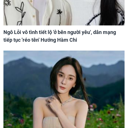
Ngô Lỗi vô tình tiết lộ 'ở bên người yêu', dân mạng
tiếp tục 'réo tên' Hướng Hàm Chi