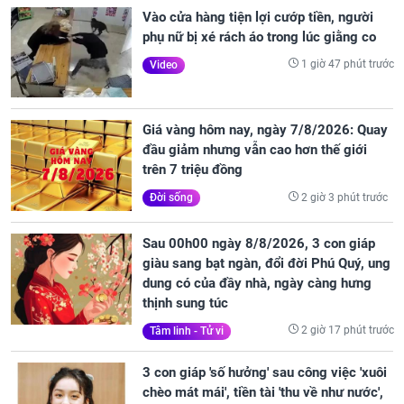
Vào cửa hàng tiện lợi cướp tiền, người
phụ nữ bị xé rách áo trong lúc giằng co
1 giờ 47 phút trước
Video
Giá vàng hôm nay, ngày 7/8/2026: Quay
đầu giảm nhưng vẫn cao hơn thế giới
trên 7 triệu đồng
2 giờ 3 phút trước
Đời sống
Sau 00h00 ngày 8/8/2026, 3 con giáp
giàu sang bạt ngàn, đổi đời Phú Quý, ung
dung có của đầy nhà, ngày càng hưng
thịnh sung túc
2 giờ 17 phút trước
Tâm linh - Tử vi
3 con giáp 'số hưởng' sau công việc 'xuôi
chèo mát mái', tiền tài 'thu về như nước',