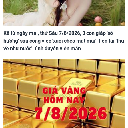
Kể từ ngày mai, thứ Sáu 7/8/2026, 3 con giáp 'số
hưởng' sau công việc 'xuôi chèo mát mái', tiền tài 'thu
về như nước', tình duyên viên mãn