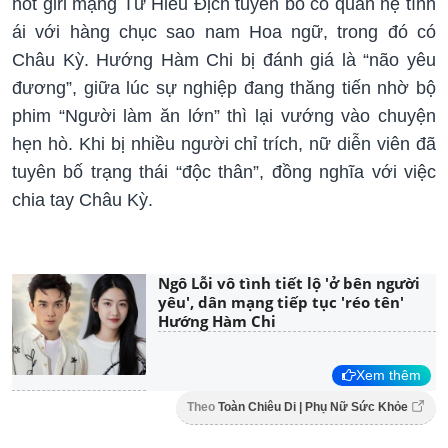
hot girl mạng Tư Hiểu Địch tuyên bố có quan hệ tình
ái với hàng chục sao nam Hoa ngữ, trong đó có
Châu Kỳ. Hướng Hàm Chi bị đánh giá là “não yêu
đương”, giữa lúc sự nghiệp đang thăng tiến nhờ bộ
phim “Người làm ăn lớn” thì lại vướng vào chuyện
hẹn hò. Khi bị nhiều người chỉ trích, nữ diễn viên đã
tuyên bố trạng thái “độc thân”, đồng nghĩa với việc
chia tay Châu Kỳ.
Ngô Lỗi vô tình tiết lộ 'ở bên người
yêu', dân mạng tiếp tục 'réo tên'
Hướng Hàm Chi
Xem thêm
Theo
Toàn Chiêu Di | Phụ Nữ Sức Khỏe