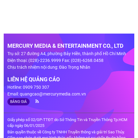
MERCURY MEDIA & ENTERTAINMENT CO., LTD
Trụ sở: 27 đường A4, phường Bảy Hiền, thành phố Hồ Chí Minh
Điện thoại: (028)-2236.9999 Fax: (028)-6268.0458
Chịu trách nhiệm nội dung: Đào Trọng Nhân
LIÊN HỆ QUẢNG CÁO
Hotline: 0909 750 307
Email:
quangcao@mercurymedia.com.vn
BẢNG GIÁ
Giấy phép số 02/GP-TTĐT do Sở Thông Tin và Truyền Thông Tp.HCM
cấp ngày 06/01/2025
Bản quyền thuộc về Công ty TNHH Truyền thông và giải trí Sao Thủy.
Cấm sao chép dưới mọi hình thức nếu không có sự chấp thuận bằng