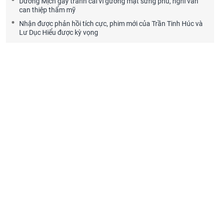
Dương Mịch gây tranh cãi vì gương mặt sưng phù, nghi vấn
can thiệp thẩm mỹ
Nhận được phản hồi tích cực, phim mới của Trần Tinh Húc và
Lư Dục Hiểu được kỳ vọng