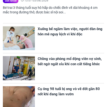
13:07 03/08/2026
Sức khỏe
Bé trai 3 tháng tuổi suy hô hấp do chiếc đinh vít dài khoảng 4 cm
mắc trong đường thở, được bác sĩ nội soi...
Xuống bể ngầm làm việc, người đàn ông
hôn mê nguy kịch vì khí độc
Chồng vào phòng mổ động viên vợ sinh,
bất ngờ ngất xỉu khi con cất tiếng khóc
Cụ ông 98 tuổi bị ong vò vẽ đốt gần 80
nốt khi đang làm vườn