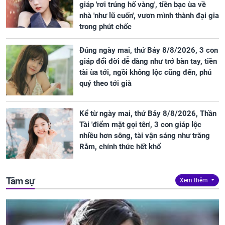
giáp 'rơi trúng hố vàng', tiền bạc ùa về
nhà 'như lũ cuốn', vươn mình thành đại gia
trong phút chốc
Đúng ngày mai, thứ Bảy 8/8/2026, 3 con
giáp đổi đời dễ dàng như trở bàn tay, tiền
tài ùa tới, ngồi không lộc cũng đến, phú
quý theo tới già
Kể từ ngày mai, thứ Bảy 8/8/2026, Thần
Tài 'điểm mặt gọi tên', 3 con giáp lộc
nhiều hơn sông, tài vận sáng như trăng
Rằm, chính thức hết khổ
Tâm sự
Xem thêm