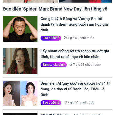
New Day' lên tiếng về
Kể từ ngày mai, thứ Bảy 8/8/20
Long
mặt gọi tên', 3 con giáp lộc nhi
Con gái Lý Á Bằng và Vương Phi trở
sáng như trăng Rằm, chính thức
thành tâm điểm trong buổi sum họp gia
đình
7 giờ 51 phút trước
Sao quốc tế
Lấy nhầm chồng rồi trở thành trụ cột gia
đình, tôi rút ra bài học về hôn nhân
7 giờ 51 phút trước
Tâm sự gia đình
Diễn viên AI 'gây sốc' với cát-xê hơn 1 tỉ
đồng, đe dọa vị trí Bạch Lộc, Triệu Lệ
Dĩnh
7 giờ 51 phút trước
Sao quốc tế