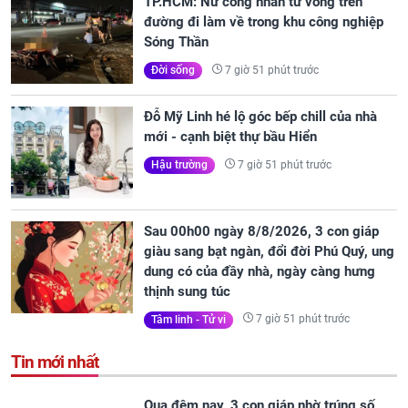
TP.HCM: Nữ công nhân tử vong trên
đường đi làm về trong khu công nghiệp
Sóng Thần
7 giờ 51 phút trước
Đời sống
Đỗ Mỹ Linh hé lộ góc bếp chill của nhà
mới - cạnh biệt thự bầu Hiển
7 giờ 51 phút trước
Hậu trường
Sau 00h00 ngày 8/8/2026, 3 con giáp
giàu sang bạt ngàn, đổi đời Phú Quý, ung
dung có của đầy nhà, ngày càng hưng
thịnh sung túc
7 giờ 51 phút trước
Tâm linh - Tử vi
Tin mới nhất
Qua đêm nay, 3 con giáp nhờ trúng số