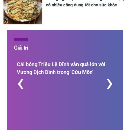
có nhiều công dụng tốt cho sức khỏe
Giải trí
ông
Cái bóng Triệu Lệ Dĩnh vẫn quá lớn với
‹
›
Vương Dịch Đình trong 'Cửu Môn'
Lý 
tim