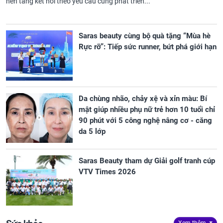
nền tảng kết nối theo yêu cầu cũng phát triển...
Saras beauty cùng bộ quà tặng “Mùa hè
Rực rỡ”: Tiếp sức runner, bứt phá giới hạn
Da chùng nhão, chảy xệ và xỉn màu: Bí
mật giúp nhiều phụ nữ trẻ hơn 10 tuổi chỉ
90 phút với 5 công nghệ nâng cơ - căng
da 5 lớp
Saras Beauty tham dự Giải golf tranh cúp
VTV Times 2026