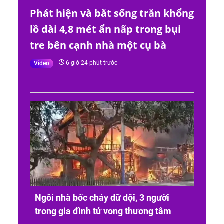
Phát hiện và bắt sống trăn khổng
lồ dài 4,8 mét ẩn nấp trong bụi
tre bên cạnh nhà một cụ bà
6 giờ 24 phút trước
Video
Ngôi nhà bốc cháy dữ dội, 3 người
Tai 
trong gia đình tử vong thương tâm
24 tu