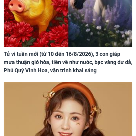
Tử vi tuần mới (từ 10 đến 16/8/2026), 3 con giáp
mưa thuận gió hòa, tiền về như nước, bạc vàng dư dả,
Phú Quý Vinh Hoa, vận trình khai sáng