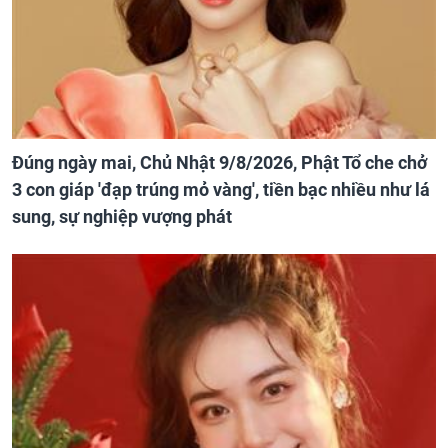
Đúng ngày mai, Chủ Nhật 9/8/2026, Phật Tổ che chở
3 con giáp 'đạp trúng mỏ vàng', tiền bạc nhiều như lá
sung, sự nghiệp vượng phát