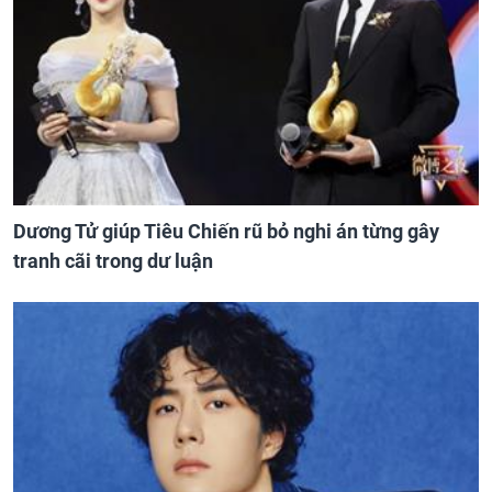
Dương Tử giúp Tiêu Chiến rũ bỏ nghi án từng gây
tranh cãi trong dư luận