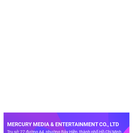
MERCURY MEDIA & ENTERTAINMENT CO., LTD
Trụ sở: 27 đường A4, phường Bảy Hiền, thành phố Hồ Chí Minh