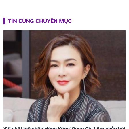
TIN CÙNG CHUYÊN MỤC
'Đệ nhất mỹ nhân Hồng Kông' Quan Chi Lâm phản hồi