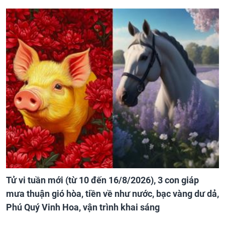
Tử vi tuần mới (từ 10 đến 16/8/2026), 3 con giáp
mưa thuận gió hòa, tiền về như nước, bạc vàng dư dả,
Phú Quý Vinh Hoa, vận trình khai sáng