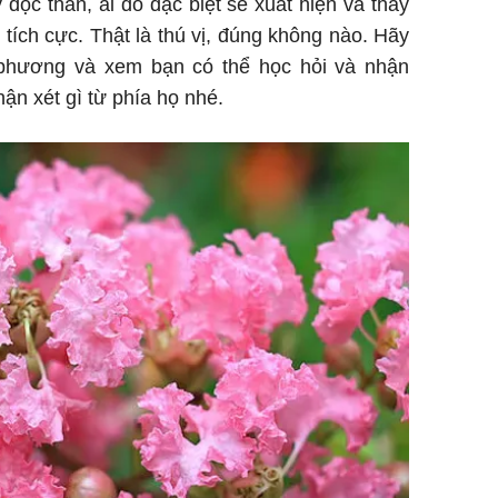
 độc thân, ai đó đặc biệt sẽ xuất hiện và thay
 tích cực. Thật là thú vị, đúng không nào. Hãy
 phương và xem bạn có thể học hỏi và nhận
ận xét gì từ phía họ nhé.