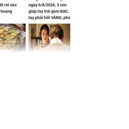
ốt rơi vào
ngày 6/8/2026, 3 con
 hoang
giáp tay trái gom BẠC,
tay phải hốt VÀNG, phú
quý ngập nhà, của cải
chất đầy kho
ờ loại rau chỉ
Vừa ly hôn, vợ cũ sinh
 ở chợ lại có
đứa con giống mình
ng dụng tốt
như đúc nhưng bí mật
khỏe
phía sau gây sốc