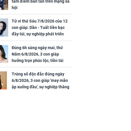
tâm điểm bàn tán trên mạng xã
hội
Tử vi thứ Sáu 7/8/2026 của 12
con giáp: Dần - Tuất tiền bạc
đầy túi, sự nghiệp phát triển
hưng thịnh, Mão - Thân tài lộc
ảm đạm, mọi sự khó thành công
Đúng 6h sáng ngày mai, thứ
mỹ mãn
Năm 6/8/2026, 3 con giáp
hưởng trọn phúc lộc, tiền tài
tăng vọt, công danh sự nghiệp
thăng hạng không ngừng
Trúng số độc đắc đúng ngày
6/8/2026, 3 con giáp 'may mắn
ập xuống đầu', sự nghiệp thăng
tiến vượt bậc, tài lộc phủ kín
đường đi