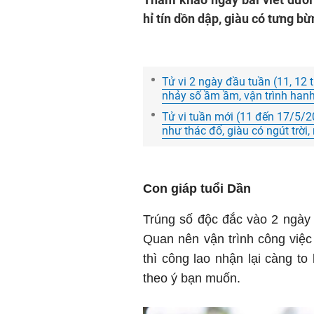
hỉ tín dồn dập, giàu có tưng bừ
Tử vi 2 ngày đầu tuần (11, 12 t
nhảy số ầm ầm, vận trình han
Tử vi tuần mới (11 đến 17/5/20
như thác đổ, giàu có ngút trời
Con giáp tuổi Dần
Trúng số độc đắc vào 2 ngày l
Quan nên vận trình công việc
thì công lao nhận lại càng to
theo ý bạn muốn.