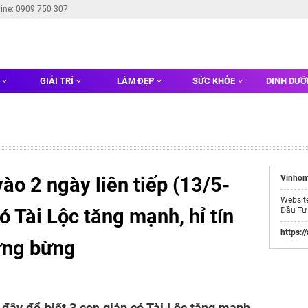
line: 0909 750 307
G
GIẢI TRÍ
LÀM ĐẸP
SỨC KHỎE
DINH DƯ
ào 2 ngày liên tiếp (13/5-
Vinhom
Websit
ó Tài Lộc tăng mạnh, hỉ tín
Đầu Tư
https:/
tưng bừng
đây để biết 3 con giáp có Tài Lộc tăng mạnh,