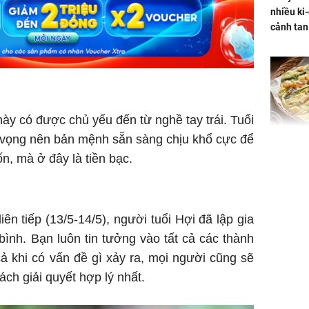
nhiều ki-
cảnh tan
ày có được chủ yếu đến từ nghề tay trái. Tuổi
m vọng nên bản mệnh sẵn sàng chịu khổ cực để
Không ng
, mà ở đây là tiền bạc.
vài nghìn
nhiều cô
cho sức 
ên tiếp (13/5-14/5), người tuổi Hợi đã lập gia
ình. Bạn luôn tin tưởng vào tất cả các thành
cả khi có vấn đề gì xảy ra, mọi người cũng sẽ
cách giải quyết hợp lý nhất.