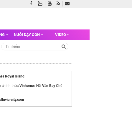
ỠNG
NUÔI DẠY CON
VIDEO
es Royal Island
e chính thức
Vinhomes Hải Vân Bay
Chủ
/alluvia-city.com