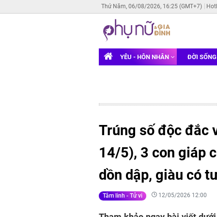
Thứ Năm, 06/08/2026, 16:25 (GMT+7)
Hot
YÊU - HÔN NHÂN
ĐỜI SỐN
Trúng số độc đắc v
14/5), 3 con giáp c
dồn dập, giàu có 
12/05/2026 12:00
Tâm linh - Tử vi
Tham khảo ngay bài viết dưới 