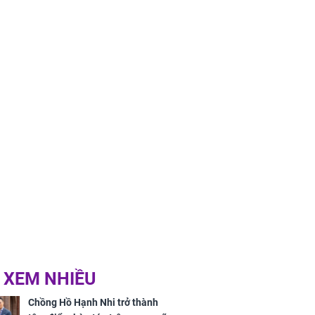
ứ Sáu
 của 12 con
 - Tuất tiền
túi, sự nghiệp
ển hưng thịnh,
ân tài lộc ảm
 sự khó thành
 mãn
 XEM NHIỀU
Chồng Hồ Hạnh Nhi trở thành