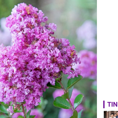
Tử vi th
7/8/2026
giáp: Dần
bạc đầy 
phát tri
Mão - Th
đạm, mọi
công mỹ
TIN