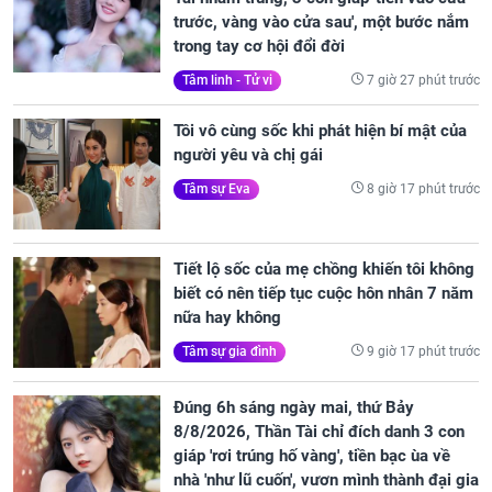
trước, vàng vào cửa sau', một bước nắm
trong tay cơ hội đổi đời
7 giờ 27 phút trước
Tâm linh - Tử vi
Tôi vô cùng sốc khi phát hiện bí mật của
người yêu và chị gái
8 giờ 17 phút trước
Tâm sự Eva
Tiết lộ sốc của mẹ chồng khiến tôi không
biết có nên tiếp tục cuộc hôn nhân 7 năm
nữa hay không
9 giờ 17 phút trước
Tâm sự gia đình
Đúng 6h sáng ngày mai, thứ Bảy
8/8/2026, Thần Tài chỉ đích danh 3 con
giáp 'rơi trúng hố vàng', tiền bạc ùa về
nhà 'như lũ cuốn', vươn mình thành đại gia