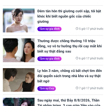
Đêm tân hôn thì giường cưới sập, tôi bật
khóc khi biết nguồn gốc của chiếc
giường
5 giờ 17 phút trước
Tâm sự gia đình
Thường được chồng thường 10 triệu
đồng, vợ vô tư hưởng thụ rồi cay mắt khi
biết sự thật đằng sau
6 giờ 17 phút trước
Tâm sự gia đình
Ly hôn 3 năm, chồng cũ bất chợt tìm đến
đòi quyển sách trong nhà kho và sự thật
bất ngờ
7 giờ 17 phút trước
Tâm sự Eva
Sau ngày mai, thứ Bảy 8/8/2026, Thần
Tài nhắm trúng, 3 con giáp 'tiền vào cửa