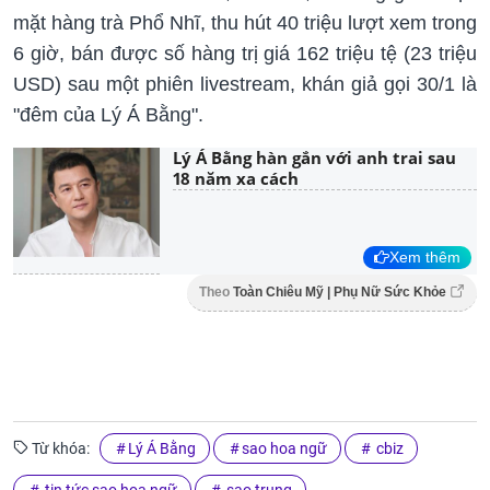
mặt hàng trà Phổ Nhĩ, thu hút 40 triệu lượt xem trong
6 giờ, bán được số hàng trị giá 162 triệu tệ (23 triệu
USD) sau một phiên livestream, khán giả gọi 30/1 là
"đêm của Lý Á Bằng".
Lý Á Bằng hàn gắn với anh trai sau
18 năm xa cách
Xem thêm
Theo
Toàn Chiêu Mỹ | Phụ Nữ Sức Khỏe
Từ khóa:
Lý Á Bằng
sao hoa ngữ
cbiz
tin tức sao hoa ngữ
sao trung