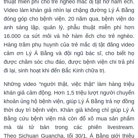
thuật miễn phí cho trẻ nghèo mắc dị tật hở hàm ếch.
Video làm khán giả nhìn lại chặng đường Lý Á Bằng
đóng góp cho bệnh viện. 20 năm qua, bệnh viện do
anh sáng lập, quản lý, phẫu thuật miễn phí hơn
16.000 ca sứt môi và hở hàm ếch cho trẻ nghèo.
Hàng trăm phụ huynh của trẻ mắc dị tật đăng video
cảm ơn Lý Á Bằng và đội ngũ bác sĩ, cho biết họ
được chăm sóc chu đáo, được bệnh viện chi trả phí
đi lại, sinh hoạt khi đến Bắc Kinh chữa trị.
Những video "người thật, việc thật" làm hàng triệu
khán giả cảm động. Hơn 1,5 triệu lượt người chuyển
khoản ủng hộ bệnh viện, giúp Lý Á Bằng trả nợ đồng
thời duy trì bệnh viện. Khán giả không chỉ giúp Lý Á
Bằng cứu bệnh viện mà còn đổ xô mua sản phẩm
mà tài tử bán trong các phiên livestream.
Theo Sichuan Guancha, tối 30/1, Á Bằng giới thiệu