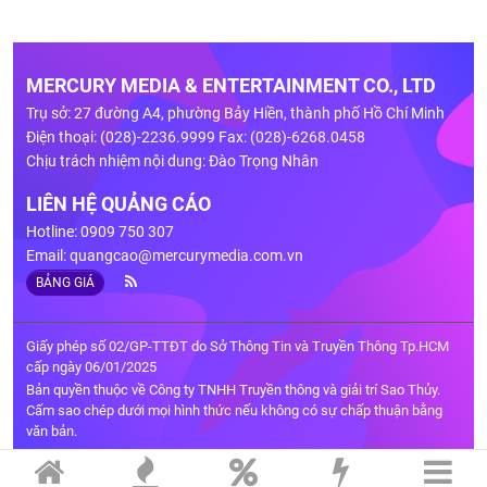
MERCURY MEDIA & ENTERTAINMENT CO., LTD
Trụ sở: 27 đường A4, phường Bảy Hiền, thành phố Hồ Chí Minh
Điện thoại: (028)-2236.9999 Fax: (028)-6268.0458
Chịu trách nhiệm nội dung: Đào Trọng Nhân
LIÊN HỆ QUẢNG CÁO
Hotline: 0909 750 307
Email:
quangcao@mercurymedia.com.vn
BẢNG GIÁ
Giấy phép số 02/GP-TTĐT do Sở Thông Tin và Truyền Thông Tp.HCM
cấp ngày 06/01/2025
Bản quyền thuộc về Công ty TNHH Truyền thông và giải trí Sao Thủy.
Cấm sao chép dưới mọi hình thức nếu không có sự chấp thuận bằng
văn bản.