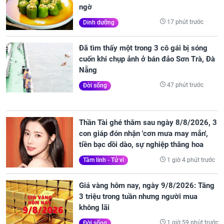
ngờ
17 phút trước
Dinh dưỡng
Đã tìm thấy một trong 3 cô gái bị sóng
cuốn khi chụp ảnh ở bán đảo Sơn Trà, Đà
Nẵng
47 phút trước
Đời sống
Thần Tài ghé thăm sau ngày 8/8/2026, 3
con giáp đón nhận 'cơn mưa may mắn',
tiền bạc dồi dào, sự nghiệp thăng hoa
1 giờ 4 phút trước
Tâm linh - Tử vi
Giá vàng hôm nay, ngày 9/8/2026: Tăng
3 triệu trong tuần nhưng người mua
không lãi
1 giờ 59 phút trước
Đời sống