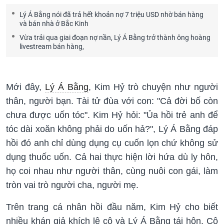
Lý Á Bằng nói đã trả hết khoản nợ 7 triệu USD nhờ bán hàng
và bán nhà ở Bắc Kinh
Vừa trải qua giai đoạn nợ nần, Lý Á Bằng trở thành ông hoàng
livestream bán hàng,
Mới đây,
Lý Á Bằng
, Kim Hỷ trò chuyện như người
thân, người bạn. Tài tử đùa với con: "Cả đời bố còn
chưa được uốn tóc". Kim Hỷ hỏi: "Ủa hồi trẻ anh để
tóc dài xoăn không phải do uốn hả?", Lý Á Bằng đáp
hồi đó anh chỉ dùng dụng cụ cuốn lọn chứ không sử
dụng thuốc uốn. Cả hai thực hiện lời hứa dù ly hôn,
họ coi nhau như người thân, cùng nuôi con gái, làm
tròn vai trò người cha, người mẹ.
Trên trang cá nhân hồi đầu năm, Kim Hỷ cho biết
nhiều khán giả khích lệ cô và Lý Á Bằng tái hôn. Cô