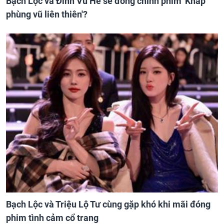
Bạch Lộc và Đinh Vũ Hề sẽ đóng chính phim 'Kháp
phùng vũ liên thiên'?
Bạch Lộc và Triệu Lộ Tư cùng gặp khó khi mãi đóng
phim tình cảm cổ trang