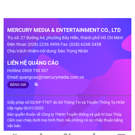
MERCURY MEDIA & ENTERTAINMENT CO., LTD
Trụ sở: 27 đường A4, phường Bảy Hiền, thành phố Hồ Chí Minh
Điện thoại: (028)-2236.9999 Fax: (028)-6268.0458
Chịu trách nhiệm nội dung: Đào Trọng Nhân
LIÊN HỆ QUẢNG CÁO
Hotline: 0909 750 307
Email:
quangcao@mercurymedia.com.vn
BẢNG GIÁ
Giấy phép số 02/GP-TTĐT do Sở Thông Tin và Truyền Thông Tp.HCM
cấp ngày 06/01/2025
Bản quyền thuộc về Công ty TNHH Truyền thông và giải trí Sao Thủy.
Cấm sao chép dưới mọi hình thức nếu không có sự chấp thuận bằng
văn bản.