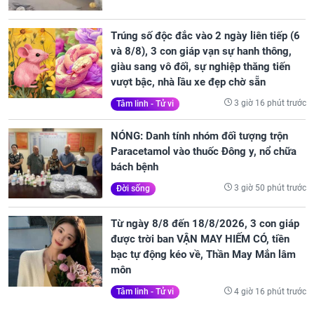
Trúng số độc đắc vào 2 ngày liên tiếp (6
và 8/8), 3 con giáp vạn sự hanh thông,
giàu sang vô đối, sự nghiệp thăng tiến
vượt bậc, nhà lầu xe đẹp chờ sẵn
3 giờ 16 phút trước
Tâm linh - Tử vi
NÓNG: Danh tính nhóm đối tượng trộn
Paracetamol vào thuốc Đông y, nổ chữa
bách bệnh
3 giờ 50 phút trước
Đời sống
Từ ngày 8/8 đến 18/8/2026, 3 con giáp
được trời ban VẬN MAY HIẾM CÓ, tiền
bạc tự động kéo về, Thần May Mắn lâm
môn
4 giờ 16 phút trước
Tâm linh - Tử vi