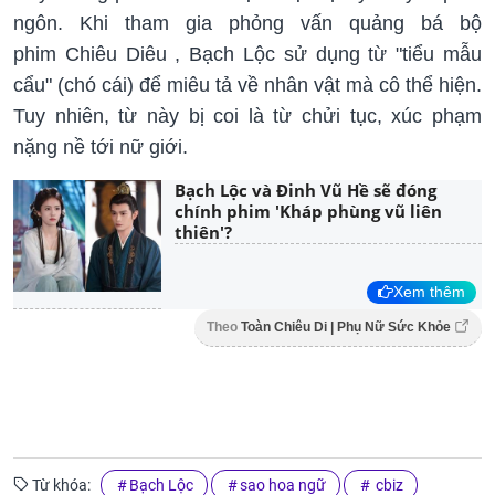
ngôn. Khi tham gia phỏng vấn quảng bá bộ
phim Chiêu Diêu , Bạch Lộc sử dụng từ "tiểu mẫu
cẩu" (chó cái) để miêu tả về nhân vật mà cô thể hiện.
Tuy nhiên, từ này bị coi là từ chửi tục, xúc phạm
nặng nề tới nữ giới.
Bạch Lộc và Đinh Vũ Hề sẽ đóng
chính phim 'Kháp phùng vũ liên
thiên'?
Xem thêm
Theo
Toàn Chiêu Di | Phụ Nữ Sức Khỏe
Từ khóa:
Bạch Lộc
sao hoa ngữ
cbiz