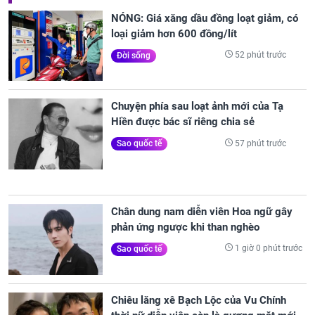
NÓNG: Giá xăng dầu đồng loạt giảm, có
loại giảm hơn 600 đồng/lít
52 phút trước
Đời sống
Chuyện phía sau loạt ảnh mới của Tạ
Hiền được bác sĩ riêng chia sẻ
57 phút trước
Sao quốc tế
Chân dung nam diễn viên Hoa ngữ gây
phản ứng ngược khi than nghèo
1 giờ 0 phút trước
Sao quốc tế
Chiêu lăng xê Bạch Lộc của Vu Chính