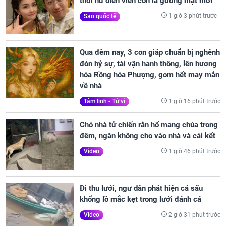
thời nữ diễn viên còn là gương mặt mới
1 giờ 3 phút trước
Sao quốc tế
Qua đêm nay, 3 con giáp chuẩn bị nghênh
đón hỷ sự, tài vận hanh thông, lên hương
hóa Rồng hóa Phượng, gom hết may mắn
về nhà
1 giờ 16 phút trước
Tâm linh - Tử vi
Chó nhà tử chiến rắn hổ mang chúa trong
đêm, ngăn không cho vào nhà và cái kết
1 giờ 46 phút trước
Video
Đi thu lưới, ngư dân phát hiện cá sấu
khổng lồ mắc kẹt trong lưới đánh cá
2 giờ 31 phút trước
Video