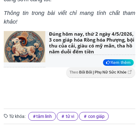
Thông tin trong bài viết chỉ mang tính chất tham
khảo!
Đúng hôm nay, thứ 2 ngày 4/5/2026,
3 con giáp hóa Rồng hóa Phượng, bội
thu của cải, giàu có mỹ mãn, tha hồ
nằm duỗi đếm tiền
Xem thêm
Theo
Bối Bối | Phụ Nữ Sức Khỏe
Từ khóa:
tâm linh
tử vi
con giáp