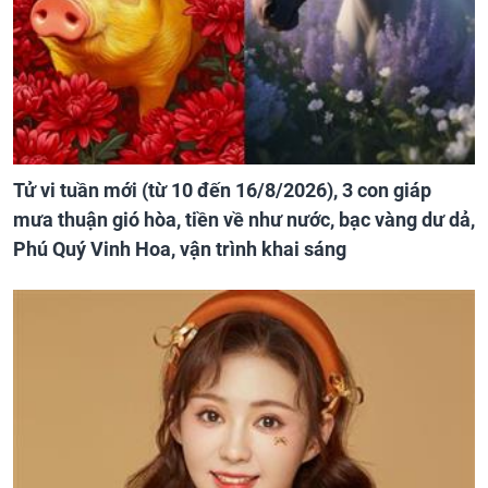
Tử vi tuần mới (từ 10 đến 16/8/2026), 3 con giáp
mưa thuận gió hòa, tiền về như nước, bạc vàng dư dả,
Phú Quý Vinh Hoa, vận trình khai sáng