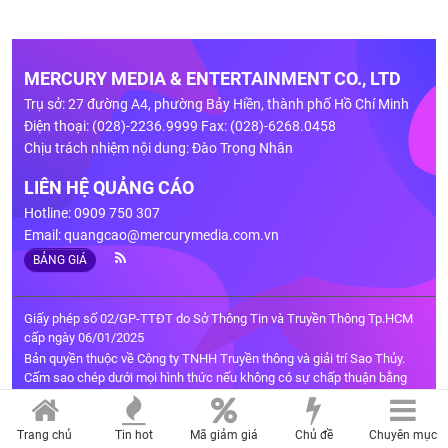
MERCURY MEDIA & ENTERTAINMENT CO., LTD
Trụ sở: 27 đường A4, phường Bảy Hiền, thành phố Hồ Chí Minh
Điện thoại: (028)-2236.9999 Fax: (028)-6268.0458
Chịu trách nhiệm nội dung: Đào Trọng Nhân
LIÊN HỆ QUẢNG CÁO
Hotline: 0909 750 307
Email:
quangcao@mercurymedia.com.vn
BẢNG GIÁ
Giấy phép số 02/GP-TTĐT do Sở Thông Tin và Truyền Thông Tp.HCM
cấp ngày 06/01/2025
Bản quyền thuộc về Công ty TNHH Truyền thông và giải trí Sao Thủy.
Cấm sao chép dưới mọi hình thức nếu không có sự chấp thuận bằng
văn bản.
Trang chủ
Tin hot
Mã giảm giá
Chủ đề
Chuyên mục