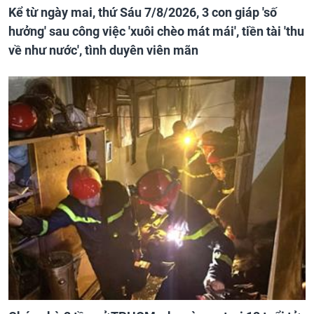
Kể từ ngày mai, thứ Sáu 7/8/2026, 3 con giáp 'số
hưởng' sau công việc 'xuôi chèo mát mái', tiền tài 'thu
về như nước', tình duyên viên mãn