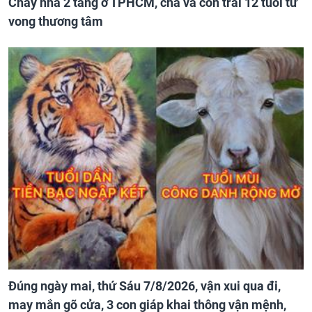
Cháy nhà 2 tầng ở TPHCM, cha và con trai 12 tuổi tử
vong thương tâm
Đúng ngày mai, thứ Sáu 7/8/2026, vận xui qua đi,
may mắn gõ cửa, 3 con giáp khai thông vận mệnh,