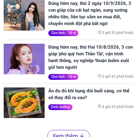
Đúng hôm nay, thứ 2 ngày 10/9/2026, 3
con giáp của cải bạt ngàn, sung sướng
nhiều tiền, liên tục sắm xe mua đất,
chuyển mình đột phá bất ngờ
3 giờ 33 phút trước
Tâm linh - Tử vi
Đúng hôm nay, thứ Hai 10/8/2026, 3 con
giáp 'phú quý hơn Thần Tài', vận trình
hanh thông, sự nghiệp 'thuận buồm xuôi
gió' hơn người
3 giờ 43 phút trước
Tâm linh - Tử vi
Ăn đu đủ khi bụng đói buổi sáng, cơ thể
sẽ thay đổi ra sao?
4 giờ 33 phút trước
Dinh dưỡng
Xem thêm