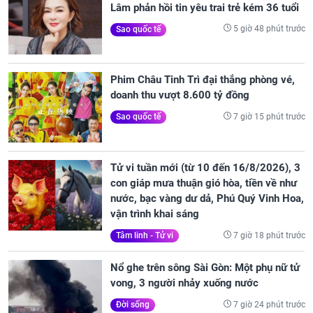
Lâm phản hồi tin yêu trai trẻ kém 36 tuổi
5 giờ 48 phút trước
Sao quốc tế
Phim Châu Tinh Trì đại thắng phòng vé,
doanh thu vượt 8.600 tỷ đồng
7 giờ 15 phút trước
Sao quốc tế
Tử vi tuần mới (từ 10 đến 16/8/2026), 3
con giáp mưa thuận gió hòa, tiền về như
nước, bạc vàng dư dả, Phú Quý Vinh Hoa,
vận trình khai sáng
7 giờ 18 phút trước
Tâm linh - Tử vi
Nổ ghe trên sông Sài Gòn: Một phụ nữ tử
vong, 3 người nhảy xuống nước
7 giờ 24 phút trước
Đời sống