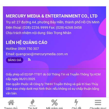
MERCURY MEDIA & ENTERTAINMENT CO., LTD
Trụ sở: 27 đường A4, phường Bảy Hiền, thành phố Hồ Chí Minh
Điện thoại: (028)-2236.9999 Fax: (028)-6268.0458
Chịu trách nhiệm nội dung: Đào Trọng Nhân
LIÊN HỆ QUẢNG CÁO
Hotline: 0909 750 307
Email:
quangcao@mercurymedia.com.vn
BẢNG GIÁ
Giấy phép số 02/GP-TTĐT do Sở Thông Tin và Truyền Thông Tp.HCM
cấp ngày 06/01/2025
Bản quyền thuộc về Công ty TNHH Truyền thông và giải trí Sao Thủy.
Cấm sao chép dưới mọi hình thức nếu không có sự chấp thuận bằng
văn bản.
Trang chủ
Tin hot
Mã giảm giá
Chủ đề
Chuyên mục