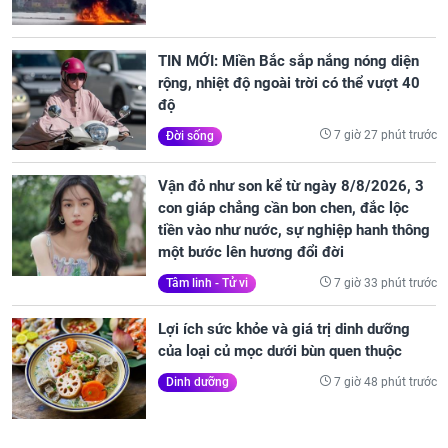
TIN MỚI: Miền Bắc sắp nắng nóng diện
rộng, nhiệt độ ngoài trời có thể vượt 40
độ
7 giờ 27 phút trước
Đời sống
Vận đỏ như son kể từ ngày 8/8/2026, 3
con giáp chẳng cần bon chen, đắc lộc
tiền vào như nước, sự nghiệp hanh thông
một bước lên hương đổi đời
7 giờ 33 phút trước
Tâm linh - Tử vi
Lợi ích sức khỏe và giá trị dinh dưỡng
của loại củ mọc dưới bùn quen thuộc
7 giờ 48 phút trước
Dinh dưỡng