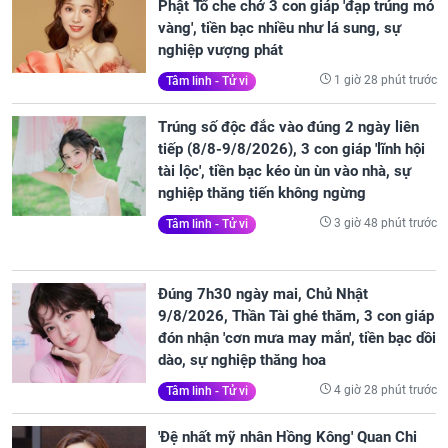
Phật Tổ che chở 3 con giáp 'đạp trúng mỏ
vàng', tiền bạc nhiều như lá sung, sự
nghiệp vượng phát
1 giờ 28 phút trước
Tâm linh - Tử vi
Trúng số độc đắc vào đúng 2 ngày liên
tiếp (8/8-9/8/2026), 3 con giáp 'lĩnh hội
tài lộc', tiền bạc kéo ùn ùn vào nhà, sự
nghiệp thăng tiến không ngừng
3 giờ 48 phút trước
Tâm linh - Tử vi
Đúng 7h30 ngày mai, Chủ Nhật
9/8/2026, Thần Tài ghé thăm, 3 con giáp
đón nhận 'cơn mưa may mắn', tiền bạc dồi
dào, sự nghiệp thăng hoa
4 giờ 28 phút trước
Tâm linh - Tử vi
'Đệ nhất mỹ nhân Hồng Kông' Quan Chi