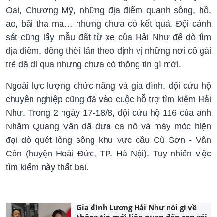
Oai, Chương Mỹ, những địa điểm quanh sông, hồ,
ao, bãi tha ma… nhưng chưa có kết quả. Đội cảnh
sát cũng lấy mẫu đất từ xe của Hải Như để dò tìm
địa điểm, đồng thời lần theo định vị những nơi cô gái
trẻ đã đi qua nhưng chưa có thông tin gì mới.
Ngoài lực lượng chức năng và gia đình, đội cứu hộ
chuyên nghiệp cũng đã vào cuộc hỗ trợ tìm kiếm Hải
Như. Trong 2 ngày 17-18/8, đội cứu hộ 116 của anh
Nhâm Quang Văn đã đưa ca nô và máy móc hiện
đại dò quét lòng sông khu vực cầu Cù Sơn - Vân
Côn (huyện Hoài Đức, TP. Hà Nội). Tuy nhiên việc
tìm kiếm này thất bại.
Gia đình Lương Hải Như nói gì về
thông tin mới liên quan đến con gái