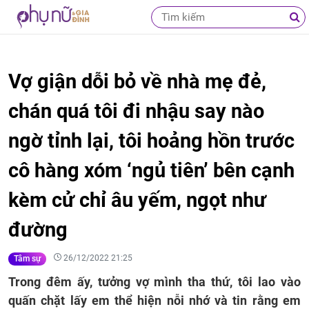
Vợ giận dỗi bỏ về nhà mẹ đẻ,
chán quá tôi đi nhậu say nào
ngờ tỉnh lại, tôi hoảng hồn trước
cô hàng xóm ‘ngủ tiên’ bên cạnh
kèm cử chỉ âu yếm, ngọt như
đường
26/12/2022 21:25
Tâm sự
Trong đêm ấy, tưởng vợ mình tha thứ, tôi lao vào
quấn chặt lấy em thể hiện nỗi nhớ và tin rằng em