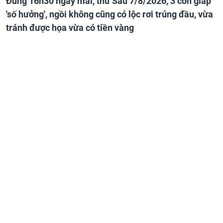
Đúng 16h30 ngày mai, thứ Sáu 7/8/2026, 3 con giáp
'số hưởng', ngồi không cũng có lộc rơi trúng đầu, vừa
tránh được họa vừa có tiền vàng