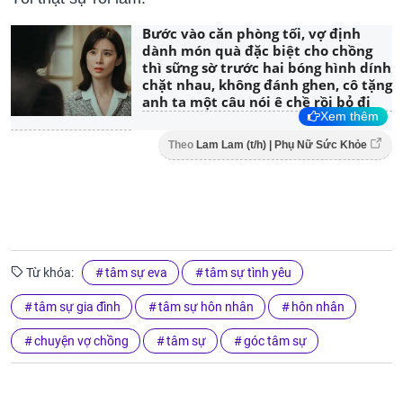
Bước vào căn phòng tối, vợ định
dành món quà đặc biệt cho chồng
thì sững sờ trước hai bóng hình dính
chặt nhau, không đánh ghen, cô tặng
anh ta một câu nói ê chề rồi bỏ đi
Xem thêm
Theo
Lam Lam (t/h) | Phụ Nữ Sức Khỏe
Từ khóa:
tâm sự eva
tâm sự tình yêu
tâm sự gia đình
tâm sự hôn nhân
hôn nhân
chuyện vợ chồng
tâm sự
góc tâm sự