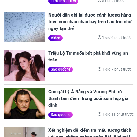
51 phút trước
Tâm linh - Tử vi
Người dân ghi lại được cảnh tượng hàng
triệu con châu chấu bay trên bầu trời như
ngày tận thế
1 giờ 6 phút trước
Video
Triệu Lộ Tư muốn bứt phá khỏi vùng an
toàn
1 giờ 7 phút trước
Sao quốc tế
Con gái Lý Á Bằng và Vương Phi trở
thành tâm điểm trong buổi sum họp gia
đình
1 giờ 11 phút trước
Sao quốc tế
Xét nghiệm để kiểm tra máu tương thích
với con, chồng nghẹn ngào tiết lộ bí mật