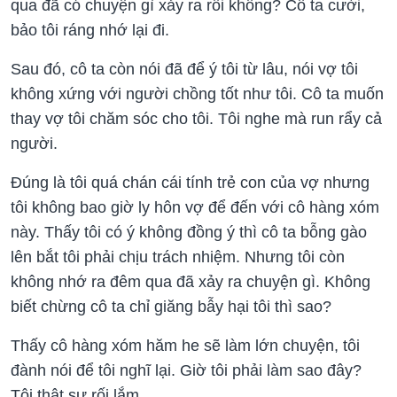
qua đã có chuyện gì xảy ra rồi không? Cô ta cười,
bảo tôi ráng nhớ lại đi.
Sau đó, cô ta còn nói đã để ý tôi từ lâu, nói vợ tôi
không xứng với người chồng tốt như tôi. Cô ta muốn
thay vợ tôi chăm sóc cho tôi. Tôi nghe mà run rẩy cả
người.
Đúng là tôi quá chán cái tính trẻ con của vợ nhưng
tôi không bao giờ ly hôn vợ để đến với cô hàng xóm
này. Thấy tôi có ý không đồng ý thì cô ta bỗng gào
lên bắt tôi phải chịu trách nhiệm. Nhưng tôi còn
không nhớ ra đêm qua đã xảy ra chuyện gì. Không
biết chừng cô ta chỉ giăng bẫy hại tôi thì sao?
Thấy cô hàng xóm hăm he sẽ làm lớn chuyện, tôi
đành nói để tôi nghĩ lại. Giờ tôi phải làm sao đây?
Tôi thật sự rối lắm.