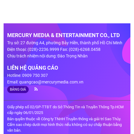
MERCURY MEDIA & ENTERTAINMENT CO., LTD
Trụ sở: 27 đường A4, phường Bảy Hiền, thành phố Hồ Chí Minh
Điện thoại: (028)-2236.9999 Fax: (028)-6268.0458
Chịu trách nhiệm nội dung: Đào Trọng Nhân
LIÊN HỆ QUẢNG CÁO
Hotline: 0909 750 307
Email:
quangcao@mercurymedia.com.vn
BẢNG GIÁ
Giấy phép số 02/GP-TTĐT do Sở Thông Tin và Truyền Thông Tp.HCM
cấp ngày 06/01/2025
Bản quyền thuộc về Công ty TNHH Truyền thông và giải trí Sao Thủy.
Cấm sao chép dưới mọi hình thức nếu không có sự chấp thuận bằng
văn bản.