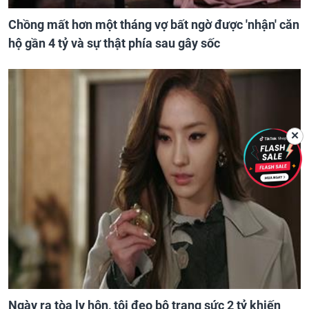
Chồng mất hơn một tháng vợ bất ngờ được 'nhận' căn
hộ gần 4 tỷ và sự thật phía sau gây sốc
✕
Ngày ra tòa ly hôn, tôi đeo bộ trang sức 2 tỷ khiến