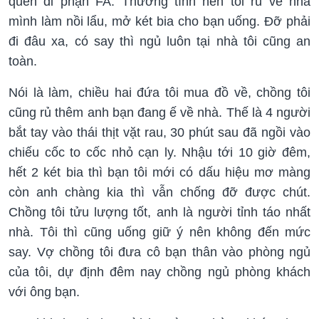
quên đi phận FA. Thương tình nên tôi rủ về nhà
mình làm nồi lẩu, mở két bia cho bạn uống. Đỡ phải
đi đâu xa, có say thì ngủ luôn tại nhà tôi cũng an
toàn.
Nói là làm, chiều hai đứa tôi mua đồ về, chồng tôi
cũng rủ thêm anh bạn đang ế về nhà. Thế là 4 người
bắt tay vào thái thịt vặt rau, 30 phút sau đã ngồi vào
chiếu cốc to cốc nhỏ cạn ly. Nhậu tới 10 giờ đêm,
hết 2 két bia thì bạn tôi mới có dấu hiệu mơ màng
còn anh chàng kia thì vẫn chống đỡ được chút.
Chồng tôi tửu lượng tốt, anh là người tỉnh táo nhất
nhà. Tôi thì cũng uống giữ ý nên không đến mức
say. Vợ chồng tôi đưa cô bạn thân vào phòng ngủ
của tôi, dự định đêm nay chồng ngủ phòng khách
với ông bạn.