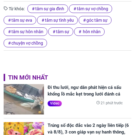
Từ khóa:
tâm sự gia đình
tâm sự vợ chồng
tâm sự eva
tâm sự tình yêu
góc tâm sự
tâm sự hôn nhân
tâm sự
hôn nhân
chuyện vợ chồng
TIN MỚI NHẤT
Đi thu lưới, ngư dân phát hiện cá sấu
khổng lồ mắc kẹt trong lưới đánh cá
21 phút trước
Video
Trúng số độc đắc vào 2 ngày liên tiếp (6
và 8/8), 3 con giáp vạn sự hanh thông,