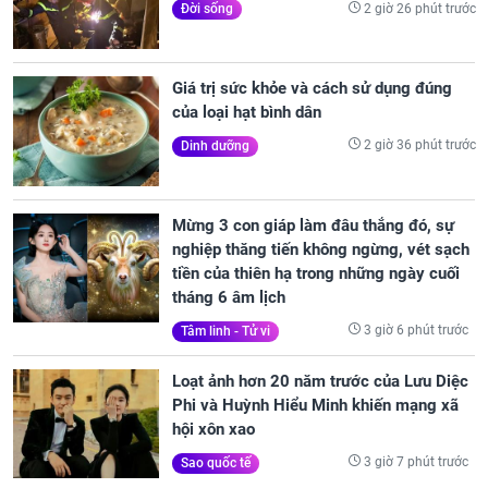
2 giờ 26 phút trước
Đời sống
Giá trị sức khỏe và cách sử dụng đúng
của loại hạt bình dân
2 giờ 36 phút trước
Dinh dưỡng
Mừng 3 con giáp làm đâu thắng đó, sự
nghiệp thăng tiến không ngừng, vét sạch
tiền của thiên hạ trong những ngày cuối
tháng 6 âm lịch
3 giờ 6 phút trước
Tâm linh - Tử vi
Loạt ảnh hơn 20 năm trước của Lưu Diệc
Phi và Huỳnh Hiểu Minh khiến mạng xã
hội xôn xao
3 giờ 7 phút trước
Sao quốc tế