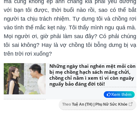
mà cũng không ép anh chàng kia phải yêu đương
với bạn tôi được, thời buổi nào rồi, sao có thể bắt
người ta chịu trách nhiệm. Tự dưng tôi và chồng rơi
vào tình thế mắc kẹt này. Tôi thấy mình ngu quá mà.
Mọi người ơi, giờ phải làm sau đây? Có phải chúng
tôi sai không? Hay là vợ chồng tôi bỗng dưng bị vạ
trên trời rơi xuống?
Những ngày thai nghén mệt mỏi còn
bị mẹ chồng hạch sách mắng chửi,
chồng chỉ nằm ì xem ti vi còn nguây
nguẩy bảo đáng đời tôi!
Xem thêm
Theo
Tuệ An (TH) | Phụ Nữ Sức Khỏe