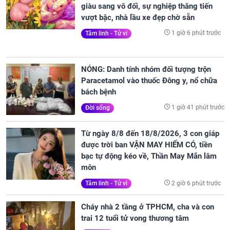
giàu sang vô đối, sự nghiệp thăng tiến
vượt bậc, nhà lầu xe đẹp chờ sẵn
1 giờ 6 phút trước
Tâm linh - Tử vi
NÓNG: Danh tính nhóm đối tượng trộn
Paracetamol vào thuốc Đông y, nổ chữa
bách bệnh
1 giờ 41 phút trước
Đời sống
Từ ngày 8/8 đến 18/8/2026, 3 con giáp
được trời ban VẬN MAY HIẾM CÓ, tiền
bạc tự động kéo về, Thần May Mắn lâm
môn
2 giờ 6 phút trước
Tâm linh - Tử vi
Cháy nhà 2 tầng ở TPHCM, cha và con
trai 12 tuổi tử vong thương tâm