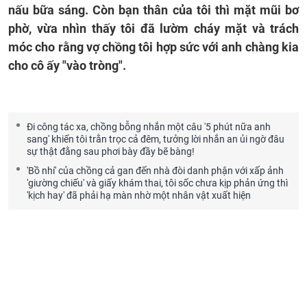
nấu bữa sáng. Còn bạn thân của tôi thì mặt mũi bơ
phờ, vừa nhìn thấy tôi đã lườm cháy mặt và trách
móc cho rằng vợ chồng tôi hợp sức với anh chàng kia
cho cô ấy "vào tròng".
Đi công tác xa, chồng bỗng nhắn một câu '5 phút nữa anh
sang' khiến tôi trằn trọc cả đêm, tưởng lời nhắn an ủi ngờ đâu
sự thật đằng sau phơi bày đầy bẽ bàng!
'Bồ nhí' của chồng cả gan đến nhà đòi danh phận với xấp ảnh
'giường chiếu' và giấy khám thai, tôi sốc chưa kịp phản ứng thì
'kịch hay' đã phải hạ màn nhờ một nhân vật xuất hiện