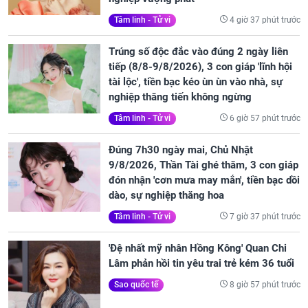
4 giờ 37 phút trước
Tâm linh - Tử vi
Trúng số độc đắc vào đúng 2 ngày liên
tiếp (8/8-9/8/2026), 3 con giáp 'lĩnh hội
tài lộc', tiền bạc kéo ùn ùn vào nhà, sự
nghiệp thăng tiến không ngừng
6 giờ 57 phút trước
Tâm linh - Tử vi
Đúng 7h30 ngày mai, Chủ Nhật
9/8/2026, Thần Tài ghé thăm, 3 con giáp
đón nhận 'cơn mưa may mắn', tiền bạc dồi
dào, sự nghiệp thăng hoa
7 giờ 37 phút trước
Tâm linh - Tử vi
'Đệ nhất mỹ nhân Hồng Kông' Quan Chi
Lâm phản hồi tin yêu trai trẻ kém 36 tuổi
8 giờ 57 phút trước
Sao quốc tế