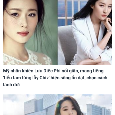
Mỹ nhân khiến Lưu Diệc Phi nổi giận, mang tiếng
'tiểu tam lừng lẫy Cbiz' hiện sống ẩn dật, chọn cách
lánh đời