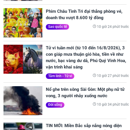
Phim Châu Tinh Trì đại thắng phòng vé,
doanh thu vượt 8.600 tỷ đồng
10 giờ 24 phút trước
Sao quốc tế
Tử vi tuần mới (từ 10 đến 16/8/2026), 3
con giáp mưa thuận gió hòa, tiền về như
nước, bạc vàng dư dả, Phú Quý Vinh Hoa,
vận trình khai sáng
10 giờ 27 phút trước
Tâm linh - Tử vi
Nổ ghe trên sông Sài Gòn: Một phụ nữ tử
vong, 3 người nhảy xuống nước
10 giờ 34 phút trước
Đời sống
TIN MỚI: Miền Bắc sắp nắng nóng diện