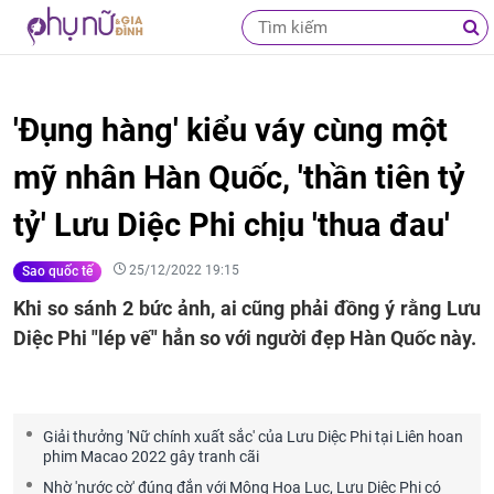
'Đụng hàng' kiểu váy cùng một
mỹ nhân Hàn Quốc, 'thần tiên tỷ
tỷ' Lưu Diệc Phi chịu 'thua đau'
25/12/2022 19:15
Sao quốc tế
Khi so sánh 2 bức ảnh, ai cũng phải đồng ý rằng Lưu
Diệc Phi "lép vế" hẳn so với người đẹp Hàn Quốc này.
Giải thưởng 'Nữ chính xuất sắc' của Lưu Diệc Phi tại Liên hoan
phim Macao 2022 gây tranh cãi
Nhờ 'nước cờ' đúng đắn với Mộng Hoa Lục, Lưu Diệc Phi có