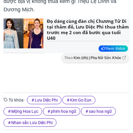
được địa vị không thua kém gì Triệu Lệ Dĩnh và
Dương Mịch.
Đọ dáng cùng đàn chị Chương Tử Di
tại thảm đỏ, Lưu Diệc Phi thua thảm
trước mẹ 2 con đã bước qua tuổi
U40
Xem thêm
Theo
Kim (t/h) | Phụ Nữ Sức Khỏe
Từ khóa:
Lưu Diệc Phi
Kim Go Eun
Mộng Hoa Lục
phim hoa ngữ
sao hoa ngữ
Nhan sắc Lưu Diệc Phi