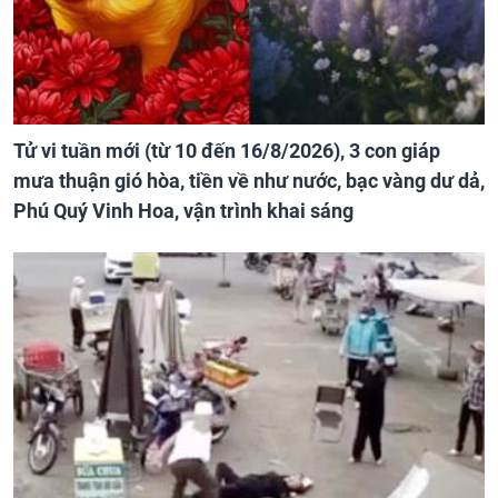
Tử vi tuần mới (từ 10 đến 16/8/2026), 3 con giáp
mưa thuận gió hòa, tiền về như nước, bạc vàng dư dả,
Phú Quý Vinh Hoa, vận trình khai sáng