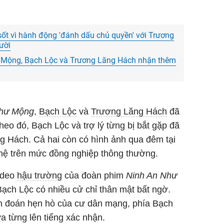
 sốt vì hành động 'đánh dấu chủ quyền' với Trương
ười
ư Mộng, Bạch Lộc và Trương Lăng Hách nhận thêm
Như Mộng
,
Bạch Lộc
và
Trương Lăng Hách
đã
heo đó, Bạch Lộc và trợ lý từng bị bắt gặp đã
g Hách. Cả hai còn có hình ảnh qua đêm tại
 hệ trên mức đồng nghiệp thông thường.
ideo
hậu trường
của đoàn phim
Ninh An Như
ạch Lộc có nhiều cử chỉ thân mật bất ngờ.
ồn đoán hẹn hò của cư dân mạng, phía Bạch
 từng lên tiếng xác nhận.