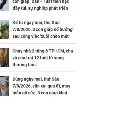
con giáp: Dần - Tuất tiền bạc
đầy túi, sự nghiệp phát triển
hưng thịnh, Mão - Thân tài lộc
ảm đạm, mọi sự khó thành công
Kể từ ngày mai, thứ Sáu
mỹ mãn
7/8/2026, 3 con giáp 'số hưởng'
sau công việc 'xuôi chèo mát
mái', tiền tài 'thu về như nước',
tình duyên viên mãn
Cháy nhà 2 tầng ở TPHCM, cha
và con trai 12 tuổi tử vong
thương tâm
Đúng ngày mai, thứ Sáu
7/8/2026, vận xui qua đi, may
mắn gõ cửa, 3 con giáp khai
thông vận mệnh, tiền nhiều vô
kể, phước lộc đầy nhà, trúng số
độc đắc