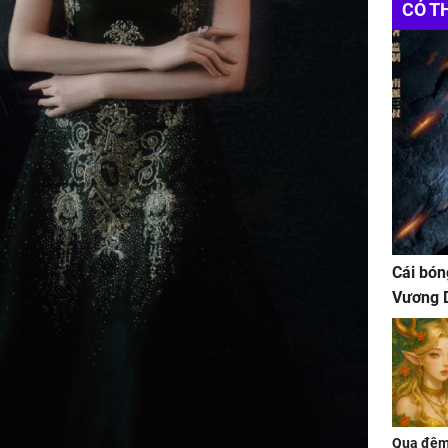
CÓ T
Cái bón
Vương D
Qua đêm 