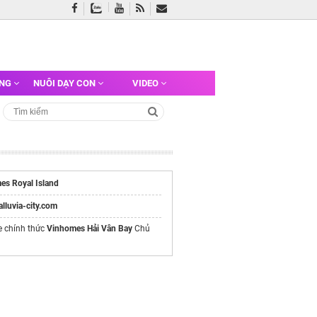
ỠNG
NUÔI DẠY CON
VIDEO
es Royal Island
/alluvia-city.com
e chính thức
Vinhomes Hải Vân Bay
Chủ