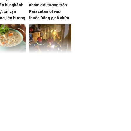
ẩn bị nghênh
nhóm đối tượng trộn
, tài vận
Paracetamol vào
ng, lên hương
thuốc Đông y, nổ chữa
g hóa Phượng,
bách bệnh
 may mắn về
ức khỏe và
Cháy nhà 2 tầng ở
 dụng đúng
TPHCM, cha và con
 hạt bình dân
trai 12 tuổi tử vong
thương tâm
ng nam diễn
 ngữ gây phản
c khi than