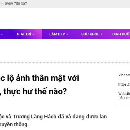
ine: 0909 750 307
G
GIẢI TRÍ
LÀM ĐẸP
SỨC KHỎE
DINH DƯ
c lộ ảnh thân mật với
Vinhom
https:/
 thực hư thế nào?
Websit
Đầu Tư
ộc và Trương Lăng Hách đã và đang được lan
truyền thông.