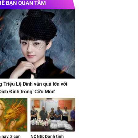
HỂ BẠN QUAN TÂM
g Triệu Lệ Dĩnh vẫn quá lớn với
ịch Đình trong 'Cửu Môn'
nay, 3 con
NÓNG: Danh tính