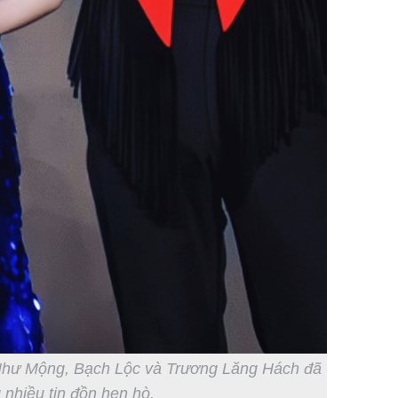
Như Mộng
, Bạch Lộc và Trương Lăng Hách đã
nhiều tin đồn hẹn hò.