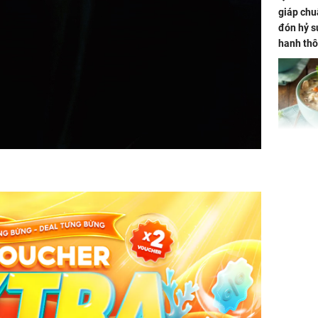
giáp chu
đón hỷ sự
hanh thô
hóa Rồn
gom hết
nhà
Giá trị s
cách sử
của loại
Chân du
viên Hoa
ứng ngượ
nghèo