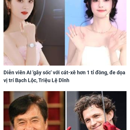
Diễn viên AI 'gây sốc' với cát-xê hơn 1 tỉ đồng, đe dọa
vị trí Bạch Lộc, Triệu Lệ Dĩnh