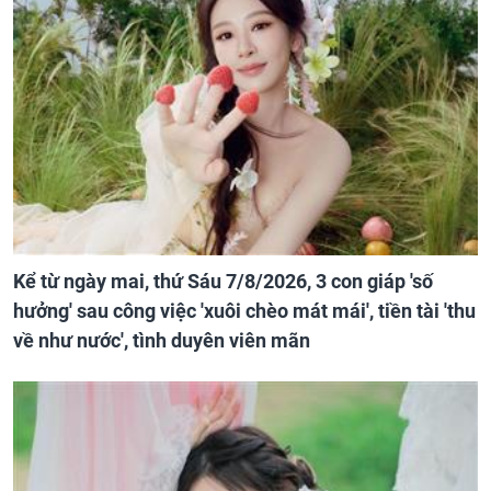
Kể từ ngày mai, thứ Sáu 7/8/2026, 3 con giáp 'số
hưởng' sau công việc 'xuôi chèo mát mái', tiền tài 'thu
về như nước', tình duyên viên mãn