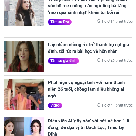
sóc bố mẹ chồng, nào ngờ ông bà tặng
‘món quà sinh nhật’ khiến tôi bối rối
1 giờ 11 phút trước
Tâm sự Eva
Lấy nhầm chồng rồi trở thành trụ cột gia
đình, tôi rút ra bài học về hôn nhân
1 giờ 26 phút trước
Tâm sự gia đình
Phát hiện vợ ngoại tình với nam thanh
niên 26 tuổi, chồng làm điều không ai
ngờ
1 giờ 41 phút trước
Video
Diễn viên AI 'gây sốc' với cát-xê hơn 1 tỉ
đồng, đe dọa vị trí Bạch Lộc, Triệu Lệ
Dĩnh