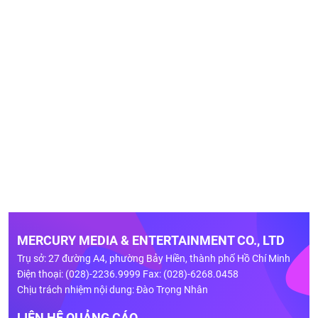
MERCURY MEDIA & ENTERTAINMENT CO., LTD
Trụ sở: 27 đường A4, phường Bảy Hiền, thành phố Hồ Chí Minh
Điện thoại: (028)-2236.9999 Fax: (028)-6268.0458
Chịu trách nhiệm nội dung: Đào Trọng Nhân