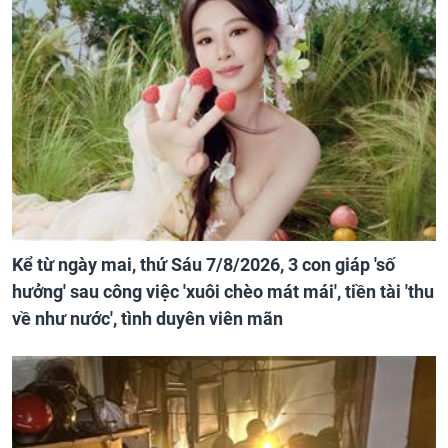
Kể từ ngày mai, thứ Sáu 7/8/2026, 3 con giáp 'số
hưởng' sau công việc 'xuôi chèo mát mái', tiền tài 'thu
về như nước', tình duyên viên mãn