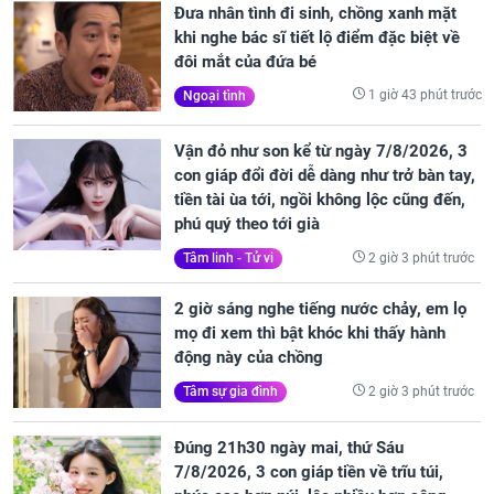
Đưa nhân tình đi sinh, chồng xanh mặt
khi nghe bác sĩ tiết lộ điểm đặc biệt về
đôi mắt của đứa bé
1 giờ 43 phút trước
Ngoại tình
Vận đỏ như son kể từ ngày 7/8/2026, 3
con giáp đổi đời dễ dàng như trở bàn tay,
tiền tài ùa tới, ngồi không lộc cũng đến,
phú quý theo tới già
2 giờ 3 phút trước
Tâm linh - Tử vi
2 giờ sáng nghe tiếng nước chảy, em lọ
mọ đi xem thì bật khóc khi thấy hành
động này của chồng
2 giờ 3 phút trước
Tâm sự gia đình
Đúng 21h30 ngày mai, thứ Sáu
7/8/2026, 3 con giáp tiền về trĩu túi,