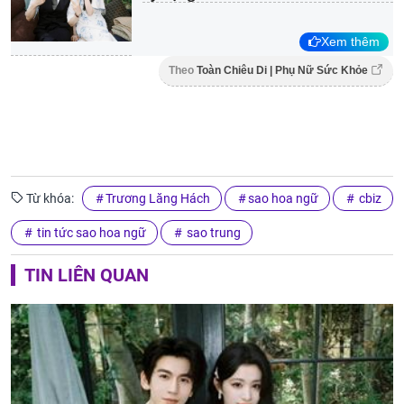
Xem thêm
Theo
Toàn Chiêu Di | Phụ Nữ Sức Khỏe
Từ khóa:
Trương Lăng Hách
sao hoa ngữ
cbiz
tin tức sao hoa ngữ
sao trung
TIN LIÊN QUAN