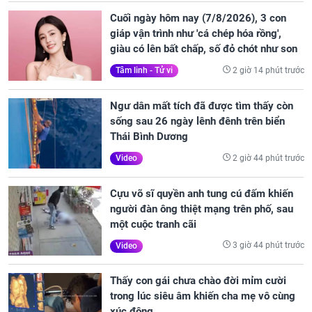
Cuối ngày hôm nay (7/8/2026), 3 con
giáp vận trình như 'cá chép hóa rồng',
giàu có lên bất chấp, số đỏ chót như son
2 giờ 14 phút trước
Tâm linh - Tử vi
Ngư dân mất tích đã được tìm thấy còn
sống sau 26 ngày lênh đênh trên biển
Thái Bình Dương
2 giờ 44 phút trước
Video
Cựu võ sĩ quyền anh tung cú đấm khiến
người đàn ông thiệt mạng trên phố, sau
một cuộc tranh cãi
3 giờ 44 phút trước
Video
Thấy con gái chưa chào đời mỉm cười
trong lúc siêu âm khiến cha mẹ vô cùng
xúc động