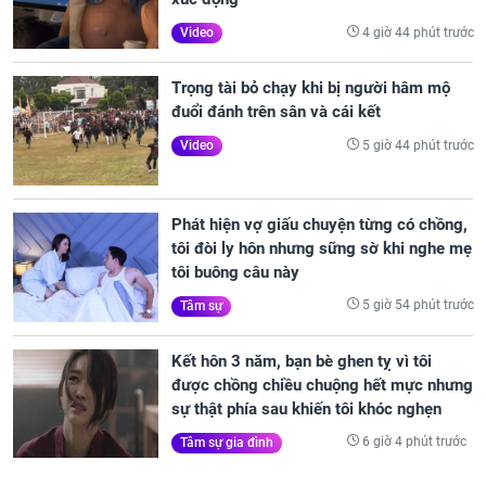
4 giờ 44 phút trước
Video
Trọng tài bỏ chạy khi bị người hâm mộ
đuổi đánh trên sân và cái kết
5 giờ 44 phút trước
Video
Phát hiện vợ giấu chuyện từng có chồng,
tôi đòi ly hôn nhưng sững sờ khi nghe mẹ
tôi buông câu này
5 giờ 54 phút trước
Tâm sự
Kết hôn 3 năm, bạn bè ghen tỵ vì tôi
được chồng chiều chuộng hết mực nhưng
sự thật phía sau khiến tôi khóc nghẹn
6 giờ 4 phút trước
Tâm sự gia đình