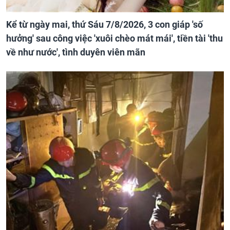
Kể từ ngày mai, thứ Sáu 7/8/2026, 3 con giáp 'số
hưởng' sau công việc 'xuôi chèo mát mái', tiền tài 'thu
về như nước', tình duyên viên mãn