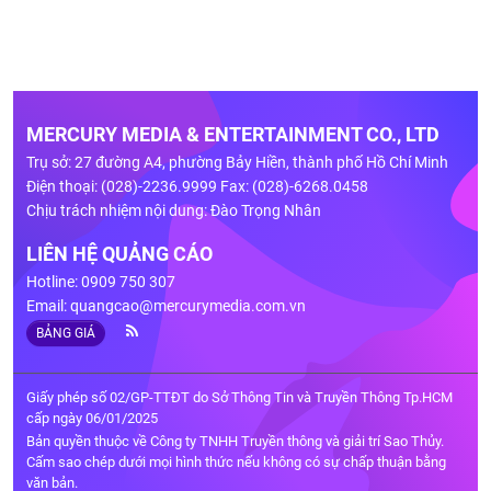
MERCURY MEDIA & ENTERTAINMENT CO., LTD
Trụ sở: 27 đường A4, phường Bảy Hiền, thành phố Hồ Chí Minh
Điện thoại: (028)-2236.9999 Fax: (028)-6268.0458
Chịu trách nhiệm nội dung: Đào Trọng Nhân
LIÊN HỆ QUẢNG CÁO
Hotline: 0909 750 307
Email:
quangcao@mercurymedia.com.vn
BẢNG GIÁ
Giấy phép số 02/GP-TTĐT do Sở Thông Tin và Truyền Thông Tp.HCM
cấp ngày 06/01/2025
Bản quyền thuộc về Công ty TNHH Truyền thông và giải trí Sao Thủy.
Cấm sao chép dưới mọi hình thức nếu không có sự chấp thuận bằng
văn bản.