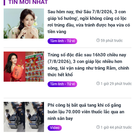
TIN MỚI NHẤT
Sau hôm nay, thứ Sáu 7/8/2026, 3 con
giáp 'số hưởng', ngồi không cũng có lộc
rơi trúng đầu, vừa tránh được họa vừa có
tiền vàng
59 phút trước
Tâm linh - Tử vi
Trúng số độc đắc sau 16h30 chiều nay
(7/8/2026), 3 con giáp lộc nhiều hơn
sông, tài vận sáng như trăng Rằm, chính
thức hết khổ
1 giờ 29 phút trước
Tâm linh - Tử vi
Phi công bị bắt quả tang khi cố gắng
buôn lậu 70.000 viên thuốc lắc qua an
ninh sân bay
1 giờ 44 phút trước
Video