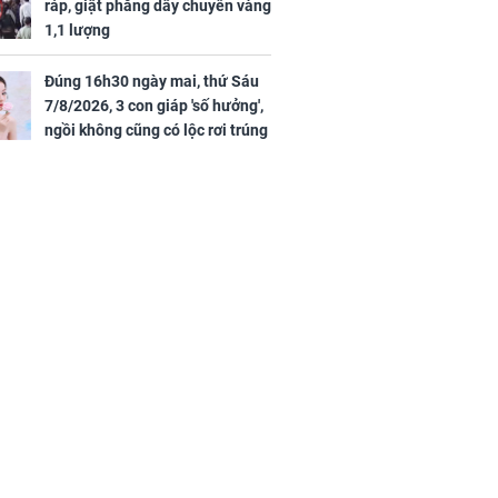
ráp, giật phăng dây chuyền vàng
1,1 lượng
Đúng 16h30 ngày mai, thứ Sáu
7/8/2026, 3 con giáp 'số hưởng',
ngồi không cũng có lộc rơi trúng
đầu, vừa tránh được họa vừa có
tiền vàng