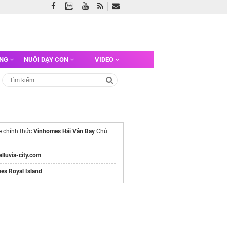
ỠNG
NUÔI DẠY CON
VIDEO
e chính thức
Vinhomes Hải Vân Bay
Chủ
/alluvia-city.com
es Royal Island