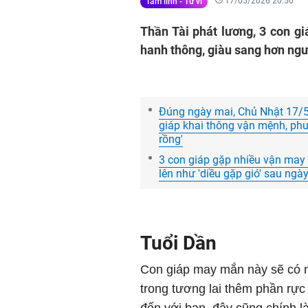
17/05/2026 20:50
Tâm linh - Tử vi
Thần Tài phát lương, 3 con gi
hanh thông, giàu sang hơn ngư
Đúng ngày mai, Chủ Nhật 17/5
giáp khai thông vận mệnh, phướ
rồng'
3 con giáp gặp nhiều vận may 
lên như 'diều gặp gió' sau ng
Tuổi Dần
Con giáp may mắn này sẽ có n
trong tương lai thêm phần rực 
đến với bạn, đây cũng chính l