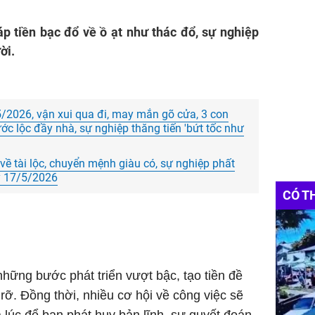
áp tiền bạc đổ về ồ ạt như thác đổ, sự nghiệp
ời.
/2026, vận xui qua đi, may mắn gõ cửa, 3 con
c lộc đầy nhà, sự nghiệp thăng tiến 'bứt tốc như
về tài lộc, chuyển mệnh giàu có, sự nghiệp phất
ày 17/5/2026
CÓ T
hững bước phát triển vượt bậc, tạo tiền đề
rỡ. Đồng thời, nhiều cơ hội về công việc sẽ
à lúc để bạn phát huy bản lĩnh, sự quyết đoán