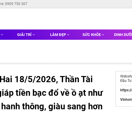
ine: 0909 750 307
G
GIẢI TRÍ
LÀM ĐẸP
SỨC KHỎE
DINH DƯ
 Hai 18/5/2026, Thần Tài
Websit
Đầu Tư
giáp tiền bạc đổ về ồ ạt như
https:/
Vinhom
 hanh thông, giàu sang hơn