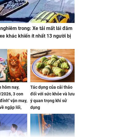
 nghiêm trong: Xe tải mất lái đâm
 xe khác khiến ít nhất 13 người bị
 hôm nay,
Tác dụng của cải thảo
/2026, 3 con
đối với sức khỏe và lưu
 đỉnh" vận may,
ý quan trọng khi sử
về ngập lối,
dụng
ấm no, tình
n mãn