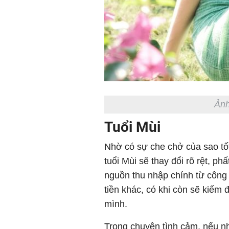
Ảnh
Tuổi Mùi
Nhờ có sự che chở của sao tố
tuổi Mùi sẽ thay đổi rõ rệt, ph
nguồn thu nhập chính từ công 
tiền khác, có khi còn sẽ kiếm
mình.
Trong chuyện tình cảm, nếu nh