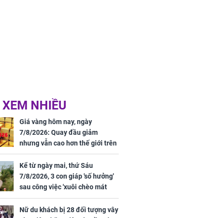
 XEM NHIỀU
Giá vàng hôm nay, ngày
7/8/2026: Quay đầu giảm
nhưng vẫn cao hơn thế giới trên
7 triệu đồng
Kể từ ngày mai, thứ Sáu
7/8/2026, 3 con giáp 'số hưởng'
sau công việc 'xuôi chèo mát
mái', tiền tài 'thu về như nước',
tình duyên viên mãn
Nữ du khách bị 28 đối tượng vây