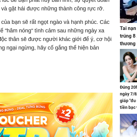
 và gặt hái được những thành công rực rỡ.
 của bạn sẽ rất ngọt ngào và hạnh phúc. Các
Tai nạn
 để "hâm nóng" tình cảm sau những ngày xa
trúng 8
độc thân sẽ được người khác giới để ý, cơ hội
thương
ừng ngại ngừng, hãy cố gắng thể hiện bản
Đúng 20h
ngày 7/8
giáp "đu
tiền bạc 
đón lộc 
tiền viê