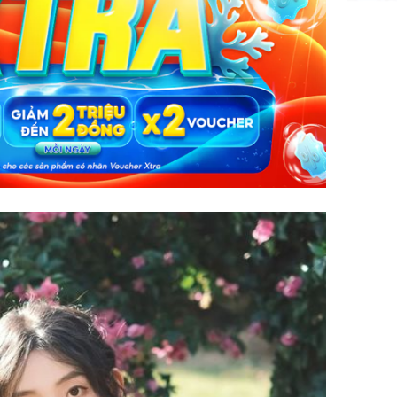
Phát hiệ
chuyện t
tôi đòi 
sững sờ 
tôi buôn
Lý Liên K
sau tin đ
cởi áo c
khỏe