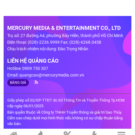
MERCURY MEDIA & ENTERTAINMENT CO., LTD
Trụ sở: 27 đường A4, phường Bảy Hiền, thành phố Hồ Chí Minh
Điện thoại: (028)-2236.9999 Fax: (028)-6268.0458
Chịu trách nhiệm nội dung: Đào Trọng Nhân
LIÊN HỆ QUẢNG CÁO
Hotline: 0909 750 307
Email:
quangcao@mercurymedia.com.vn
BẢNG GIÁ
Giấy phép số 02/GP-TTĐT do Sở Thông Tin và Truyền Thông Tp.HCM
cấp ngày 06/01/2025
Bản quyền thuộc về Công ty TNHH Truyền thông và giải trí Sao Thủy.
Cấm sao chép dưới mọi hình thức nếu không có sự chấp thuận bằng
văn bản.