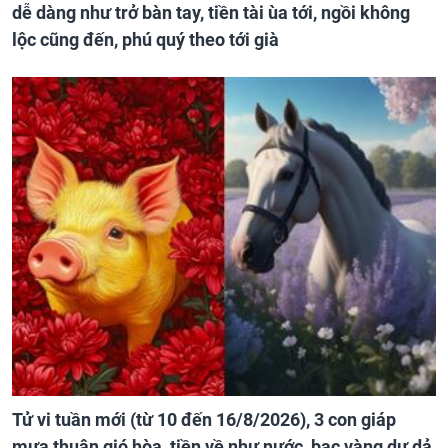
dễ dàng như trở bàn tay, tiền tài ùa tới, ngồi không
lộc cũng đến, phú quý theo tới già
Tử vi tuần mới (từ 10 đến 16/8/2026), 3 con giáp
mưa thuận gió hòa, tiền về như nước, bạc vàng dư dả,