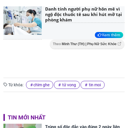
Danh tính người phụ nữ hôn mê vì
ngộ độc thuốc tê sau khi hút mỡ tại
phòng khám
Xem thêm
Theo
Minh Thư (TH) | Phụ Nữ Sức Khỏe
Từ khóa:
chìm ghe
tử vong
tin moi
TIN MỚI NHẤT
Trúng số độc đắc vào đúng 2 ngày liên