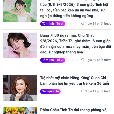
tiếp (8/8-9/8/2026), 3 con giáp 'lĩnh hội
tài lộc', tiền bạc kéo ùn ùn vào nhà, sự
nghiệp thăng tiến không ngừng
1 giờ 19 phút trước
Tâm linh - Tử vi
Đúng 7h30 ngày mai, Chủ Nhật
9/8/2026, Thần Tài ghé thăm, 3 con giáp
đón nhận 'cơn mưa may mắn', tiền bạc dồi
dào, sự nghiệp thăng hoa
1 giờ 59 phút trước
Tâm linh - Tử vi
'Đệ nhất mỹ nhân Hồng Kông' Quan Chi
Lâm phản hồi tin yêu trai trẻ kém 36 tuổi
3 giờ 19 phút trước
Sao quốc tế
Phim Châu Tinh Trì đại thắng phòng vé,