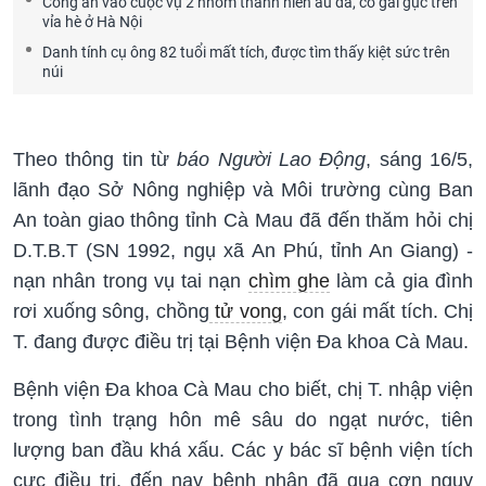
Công an vào cuộc vụ 2 nhóm thanh niên ẩu đả, cô gái gục trên
vỉa hè ở Hà Nội
Danh tính cụ ông 82 tuổi mất tích, được tìm thấy kiệt sức trên
núi
Theo thông tin từ
báo Người Lao Động
, sáng 16/5,
lãnh đạo Sở Nông nghiệp và Môi trường cùng Ban
An toàn giao thông tỉnh Cà Mau đã đến thăm hỏi chị
D.T.B.T (SN 1992, ngụ xã An Phú, tỉnh An Giang) -
nạn nhân trong vụ tai nạn
chìm ghe
làm cả gia đình
rơi xuống sông, chồng
tử vong
, con gái mất tích. Chị
T. đang được điều trị tại Bệnh viện Đa khoa Cà Mau.
Bệnh viện Đa khoa Cà Mau cho biết, chị T. nhập viện
trong tình trạng hôn mê sâu do ngạt nước, tiên
lượng ban đầu khá xấu. Các y bác sĩ bệnh viện tích
cực điều trị, đến nay bệnh nhân đã qua cơn nguy