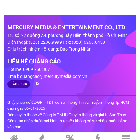
MERCURY MEDIA & ENTERTAINMENT CO., LTD
Trụ sở: 27 đường A4, phường Bảy Hiền, thành phố Hồ Chí Minh
Điện thoại: (028)-2236.9999 Fax: (028)-6268.0458
Chịu trách nhiệm nội dung: Đào Trọng Nhân
LIÊN HỆ QUẢNG CÁO
Hotline: 0909 750 307
Email:
quangcao@mercurymedia.com.vn
BẢNG GIÁ
Giấy phép số 02/GP-TTĐT do Sở Thông Tin và Truyền Thông Tp.HCM
cấp ngày 06/01/2025
Bản quyền thuộc về Công ty TNHH Truyền thông và giải trí Sao Thủy.
Cấm sao chép dưới mọi hình thức nếu không có sự chấp thuận bằng
văn bản.