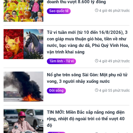
doanh thu vượt 8.600 tỷ đồng
4 giờ 46 phút trước
Sao quốc tế
Tử vi tuần mới (từ 10 đến 16/8/2026), 3
con giáp mưa thuận gió hòa, tiền về như
nước, bạc vàng dư dả, Phú Quý Vinh Hoa,
vận trình khai sáng
4 giờ 49 phút trước
Tâm linh - Tử vi
Nổ ghe trên sông Sài Gòn: Một phụ nữ tử
vong, 3 người nhảy xuống nước
4 giờ 55 phút trước
Đời sống
TIN MỚI: Miền Bắc sắp nắng nóng diện
rộng, nhiệt độ ngoài trời có thể vượt 40
độ