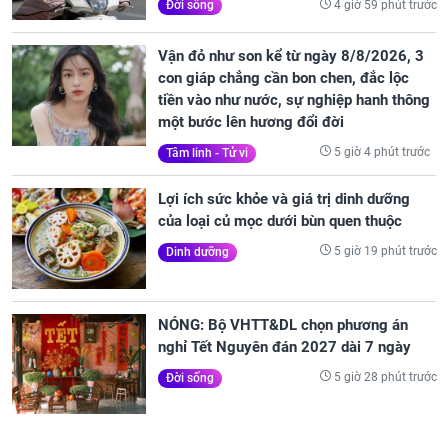
4 giờ 59 phút trước
Đời sống
Vận đỏ như son kể từ ngày 8/8/2026, 3
con giáp chẳng cần bon chen, đắc lộc
tiền vào như nước, sự nghiệp hanh thông
một bước lên hương đổi đời
5 giờ 4 phút trước
Tâm linh - Tử vi
Lợi ích sức khỏe và giá trị dinh dưỡng
của loại củ mọc dưới bùn quen thuộc
5 giờ 19 phút trước
Dinh dưỡng
NÓNG: Bộ VHTT&DL chọn phương án
nghỉ Tết Nguyên đán 2027 dài 7 ngày
5 giờ 28 phút trước
Đời sống