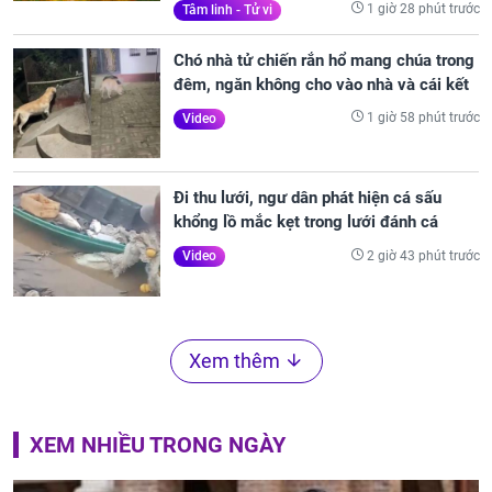
1 giờ 28 phút trước
Tâm linh - Tử vi
Chó nhà tử chiến rắn hổ mang chúa trong
đêm, ngăn không cho vào nhà và cái kết
1 giờ 58 phút trước
Video
Đi thu lưới, ngư dân phát hiện cá sấu
khổng lồ mắc kẹt trong lưới đánh cá
2 giờ 43 phút trước
Video
Xem thêm
XEM NHIỀU TRONG NGÀY