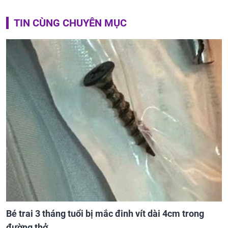
TIN CÙNG CHUYÊN MỤC
Bé trai 3 tháng tuổi bị mắc đinh vít dài 4cm trong
đường thở