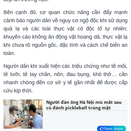
Bên cạnh đó, cơ quan chức năng cần đẩy mạnh
cảnh báo người dân về nguy cơ ngộ độc khi sử dụng
quả lạ và các loài thực vật có độc tố tự nhiên;
khuyến cáo không ăn động vật hoang dã, thực vật lạ
khi chưa rõ nguồn gốc, đặc tính và cách chế biến an
toàn.
Người dân khi xuất hiện các triệu chứng như tê môi,
tê lưỡi, tê tay chân, nôn, đau bụng, khó thở… cần
nhanh chóng đến cơ sở y tế gần nhất để được cấp
cứu kịp thời.
Người đàn ông Hà Nội mù mắt sau
cú đánh pickleball trúng mặt
Xem thêm