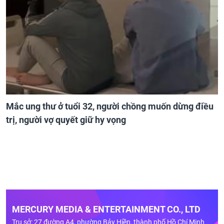
Mắc ung thư ở tuổi 32, người chồng muốn dừng điều
trị, người vợ quyết giữ hy vọng
MERCURY MEDIA & ENTERTAINMENT CO., LTD
Trụ sở: 27 đường A4, phường Bảy Hiền, thành phố Hồ Chí Minh