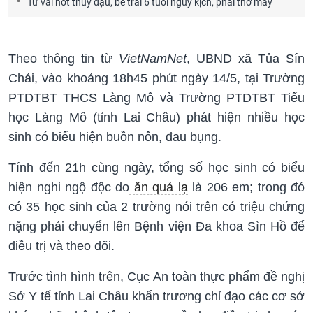
Từ vài nốt thủy đậu, bé trai 6 tuổi nguy kịch, phải thở máy
Theo thông tin từ
VietNamNet
, UBND xã Tủa Sín
Chải, vào khoảng 18h45 phút ngày 14/5, tại Trường
PTDTBT THCS Làng Mô và Trường PTDTBT Tiểu
học Làng Mô (tỉnh Lai Châu) phát hiện nhiều học
sinh có biểu hiện buồn nôn, đau bụng.
Tính đến 21h cùng ngày, tổng số học sinh có biểu
hiện nghi ngộ độc do
ăn quả lạ
là 206 em; trong đó
có 35 học sinh của 2 trường nói trên có triệu chứng
nặng phải chuyển lên Bệnh viện Đa khoa Sìn Hồ để
điều trị và theo dõi.
Trước tình hình trên, Cục An toàn thực phẩm đề nghị
Sở Y tế tỉnh Lai Châu khẩn trương chỉ đạo các cơ sở