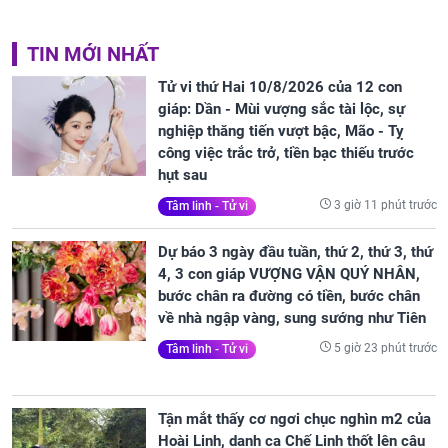
TIN MỚI NHẤT
Tử vi thứ Hai 10/8/2026 của 12 con
giáp: Dần - Mùi vượng sắc tài lộc, sự
nghiệp thăng tiến vượt bậc, Mão - Tỵ
công việc trắc trở, tiền bạc thiếu trước
hụt sau
3 giờ 11 phút trước
Tâm linh - Tử vi
Dự báo 3 ngày đầu tuần, thứ 2, thứ 3, thứ
4, 3 con giáp VƯỢNG VẬN QUÝ NHÂN,
bước chân ra đường có tiền, bước chân
về nhà ngập vàng, sung sướng như Tiên
5 giờ 23 phút trước
Tâm linh - Tử vi
Tận mắt thấy cơ ngơi chục nghìn m2 của
Hoài Linh, danh ca Chế Linh thốt lên câu