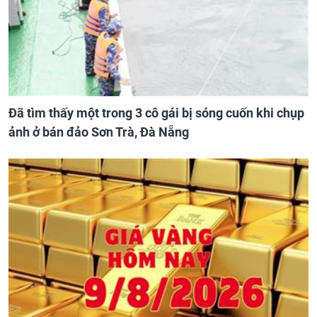
Đã tìm thấy một trong 3 cô gái bị sóng cuốn khi chụp
ảnh ở bán đảo Sơn Trà, Đà Nẵng