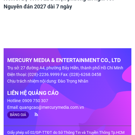
Nguyên đán 2027 dài 7 ngày
MERCURY MEDIA & ENTERTAINMENT CO., LTD
Trụ sở: 27 đường A4, phường Bảy Hiền, thành phố Hồ Chí Minh
Điện thoại: (028)-2236.9999 Fax: (028)-6268.0458
Chịu trách nhiệm nội dung: Đào Trọng Nhân
LIÊN HỆ QUẢNG CÁO
Hotline: 0909 750 307
Email:
quangcao@mercurymedia.com.vn
BẢNG GIÁ
Giấy phép số 02/GP-TTĐT do Sở Thông Tin và Truyền Thông Tp.HCM