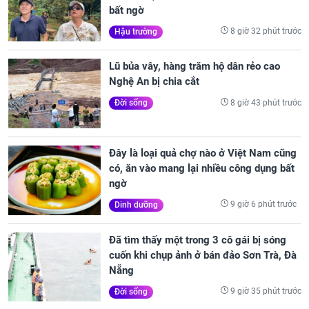
bất ngờ
8 giờ 32 phút trước
Hậu trường
Lũ bủa vây, hàng trăm hộ dân rẻo cao
Nghệ An bị chia cắt
8 giờ 43 phút trước
Đời sống
Đây là loại quả chợ nào ở Việt Nam cũng
có, ăn vào mang lại nhiều công dụng bất
ngờ
9 giờ 6 phút trước
Dinh dưỡng
Đã tìm thấy một trong 3 cô gái bị sóng
cuốn khi chụp ảnh ở bán đảo Sơn Trà, Đà
Nẵng
9 giờ 35 phút trước
Đời sống