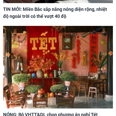
TIN MỚI: Miền Bắc sắp nắng nóng diện rộng, nhiệt
độ ngoài trời có thể vượt 40 độ
NÓNG: Bộ VHTT&DL chọn phương án nghỉ Tết