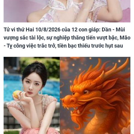
Tử vi thứ Hai 10/8/2026 của 12 con giáp: Dần - Mùi
vượng sắc tài lộc, sự nghiệp thăng tiến vượt bậc, Mão
- Tỵ công việc trắc trở, tiền bạc thiếu trước hụt sau