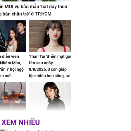
in MỚI vụ bảo mẫu 'bật dây thun
g bàn chân trẻ' ở TP.HCM
ệ diễn viên
Thần Tài 'điểm mặt gọi
, Nhậm Mẫn,
tên' sau ngày
ãn Ý hội ngộ
8/8/2026, 3 con giáp
im mới
lộc nhiều hơn sông, tài
vận sáng như trăng
Rằm, chính thức hết
khổ
Phương Thúy:
Triệu Lệ Dĩnh liên tiếp
 XEM NHIỀU
ệu theo "lô",
được Kim Ưng ưu ái,