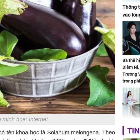
Thông t
vào lòn
Ba thế h
Diêm Ni
Trương V
trong ph
 minh họa: Internet
HH Mai 
TIN
 có tên khoa học là Solanum melongena. Theo
Mua đồ hi