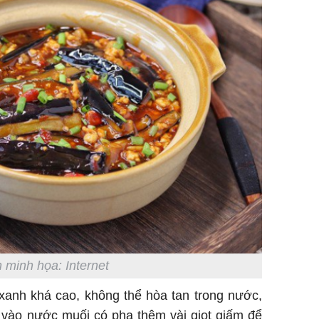
 minh họa: Internet
xanh khá cao, không thể hòa tan trong nước,
 vào nước muối có pha thêm vài giọt giấm để