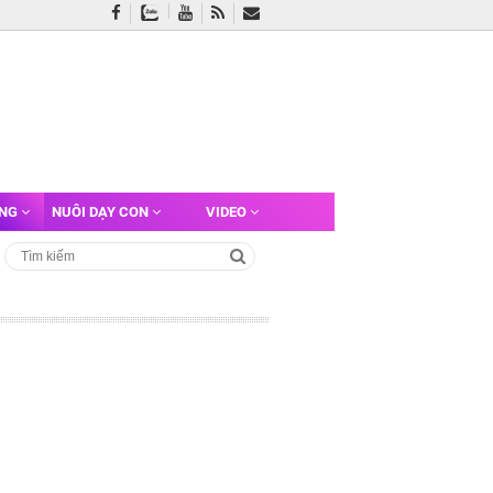
ỠNG
NUÔI DẠY CON
VIDEO