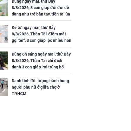
gái biệt thự
đãi ngộ đặc biệt gây
Đúng ngày mai, thứ Bảy
ong "nốt nhạc"
chú ý
8/8/2026, 3 con giáp đổi đời dễ
dàng như trở bàn tay, tiền tài ùa
tới, ngồi không lộc cũng đến,
phú quý theo tới già
Kể từ ngày mai, thứ Bảy
8/8/2026, Thần Tài 'điểm mặt
h đối tượng
gọi tên', 3 con giáp lộc nhiều hơn
ng người phụ
sông, tài vận sáng như trăng
a chợ ở
Rằm, chính thức hết khổ
Đúng 6h sáng ngày mai, thứ Bảy
8/8/2026, Thần Tài chỉ đích
danh 3 con giáp 'rơi trúng hố
vàng', tiền bạc ùa về nhà 'như lũ
cuốn', vươn mình thành đại gia
Danh tính đối tượng hành hung
trong phút chốc
người phụ nữ ở giữa chợ ở
TP.HCM