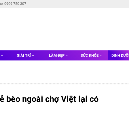
ne: 0909 750 307
G
GIẢI TRÍ
LÀM ĐẸP
SỨC KHỎE
DINH DƯ
ẻ bèo ngoài chợ Việt lại có