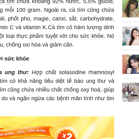
tặng em 
cà tím
chứa khoảng 92% nước, 5,5% glucid,
120 tỷ tr
ong mỗi 100 gram. Ngoài ra, cà tím cũng chứa
i, phốt pho, magie, canxi, sắt, carbohydrate,
itamin C và vitamin K.Cà tím có hàm lượng dinh
ột loại thực phẩm tuyệt vời cho
sức khỏe
. Nó
Danh tín
áu, chống oxi hóa và giảm cân.
hành hu
nữ ở giữ
ới sức khỏe
TP.HCM
a ung thư:
Hợp chất solasodine rhamnosyl
tím có khả năng tiêu diệt tế bào ung thư và
tím cũng chứa nhiều chất chống oxy hoá, giúp
ự do và ngăn ngừa các bệnh mãn tính như tim