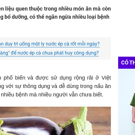
ên liệu quen thuộc trong nhiều món ăn mà còn
ng bổ dưỡng, có thể ngăn ngừa nhiều loại bệnh
bạn duy trì uống một ly nước ép cà rốt mỗi ngày?
vàng" để nước ép cà chua phát huy công dụng?
CÓ T
m phổ biến và được sử dụng rộng rãi ở Việt
ng với sự thông dụng và dễ dùng trong nấu ăn
 nhiều bệnh mà nhiều người vẫn chưa biết.