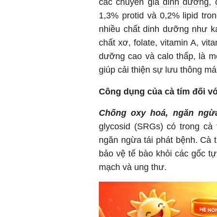
các chuyên gia
dinh dưỡng
,
1,3% protid và 0,2% lipid tr
nhiều chất dinh dưỡng như kal
chất xơ, folate, vitamin A, v
dưỡng cao và calo thấp, là m
giúp cải thiện sự lưu thông m
Công dụng của cà tím đối v
Chống oxy hoá, ngăn ngừ
glycosid (SRGs) có trong cà 
ngăn ngừa tái phát bệnh. Cà 
bảo vệ tế bào khỏi các gốc t
mạch và ung thư.