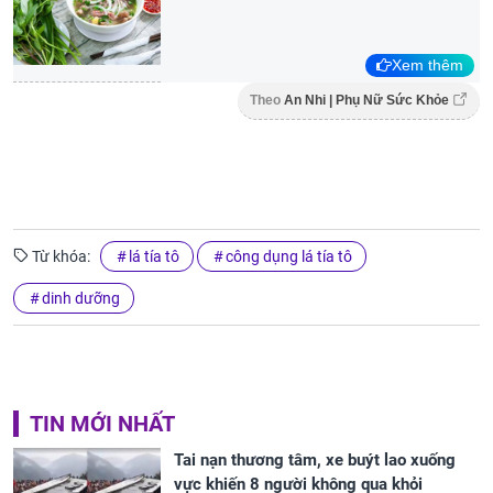
Xem thêm
Theo
An Nhi | Phụ Nữ Sức Khỏe
Từ khóa:
lá tía tô
công dụng lá tía tô
dinh dưỡng
TIN MỚI NHẤT
Tai nạn thương tâm, xe buýt lao xuống
vực khiến 8 người không qua khỏi