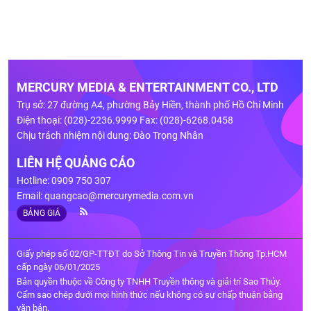
MERCURY MEDIA & ENTERTAINMENT CO., LTD
Trụ sở: 27 đường A4, phường Bảy Hiền, thành phố Hồ Chí Minh
Điện thoại: (028)-2236.9999 Fax: (028)-6268.0458
Chịu trách nhiệm nội dung: Đào Trọng Nhân
LIÊN HỆ QUẢNG CÁO
Hotline: 0909 750 307
Email:
quangcao@mercurymedia.com.vn
BẢNG GIÁ
Giấy phép số 02/GP-TTĐT do Sở Thông Tin và Truyền Thông Tp.HCM
cấp ngày 06/01/2025
Bản quyền thuộc về Công ty TNHH Truyền thông và giải trí Sao Thủy.
Cấm sao chép dưới mọi hình thức nếu không có sự chấp thuận bằng
văn bản.