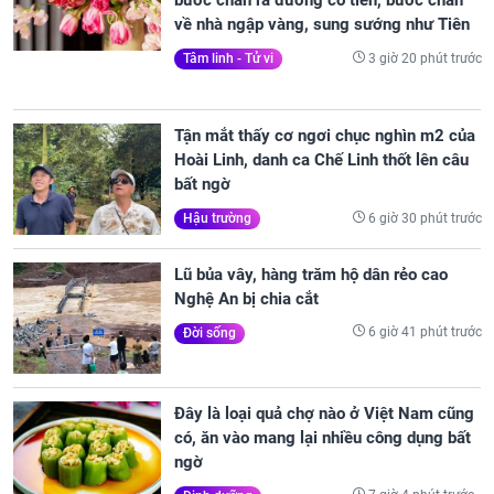
bước chân ra đường có tiền, bước chân
về nhà ngập vàng, sung sướng như Tiên
3 giờ 20 phút trước
Tâm linh - Tử vi
Tận mắt thấy cơ ngơi chục nghìn m2 của
Hoài Linh, danh ca Chế Linh thốt lên câu
bất ngờ
6 giờ 30 phút trước
Hậu trường
Lũ bủa vây, hàng trăm hộ dân rẻo cao
Nghệ An bị chia cắt
6 giờ 41 phút trước
Đời sống
Đây là loại quả chợ nào ở Việt Nam cũng
có, ăn vào mang lại nhiều công dụng bất
ngờ