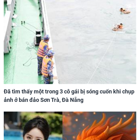
Đã tìm thấy một trong 3 cô gái bị sóng cuốn khi chụp
ảnh ở bán đảo Sơn Trà, Đà Nẵng