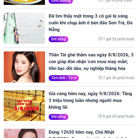
7 giờ 4 phút trước
Dinh dưỡng
Đã tìm thấy một trong 3 cô gái bị sóng
cuốn khi chụp ảnh ở bán đảo Sơn Trà, Đà
Nẵng
7 giờ 33 phút trước
Đời sống
Thần Tài ghé thăm sau ngày 8/8/2026, 3
con giáp đón nhận 'cơn mưa may mắn',
tiền bạc dồi dào, sự nghiệp thăng hoa
7 giờ 50 phút trước
Tâm linh - Tử vi
Giá vàng hôm nay, ngày 9/8/2026: Tăng
3 triệu trong tuần nhưng người mua
không lãi
8 giờ 45 phút trước
Đời sống
Đúng 12h30 hôm nay, Chủ Nhật