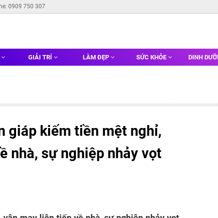
ine: 0909 750 307
G
GIẢI TRÍ
LÀM ĐẸP
SỨC KHỎE
DINH DƯ
 giáp kiếm tiền mệt nghỉ,
về nhà, sự nghiệp nhảy vọt
, vận may liên tiếp về nhà, sự nghiệp nhảy vọt