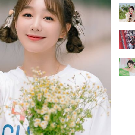
Lý Liên K
sau tin đ
cởi áo c
khỏe