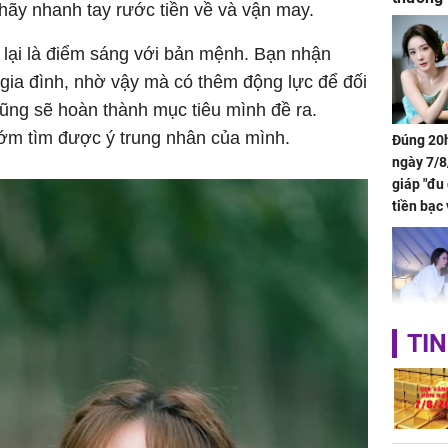
y hãy nhanh tay rước tiền về và vận may.
 lại là điểm sáng với bản mệnh. Bạn nhận
gia đình, nhờ vậy mà có thêm động lực để đối
cũng sẽ hoàn thành mục tiêu mình đề ra.
ớm tìm được ý trung nhân của mình.
Đúng 20h
ngày 7/8
giáp "đu
tiền bạc 
đón lộc 
tiền viê
TIN
Phát hiệ
chuyện t
tôi đòi 
sững sờ 
tôi buôn