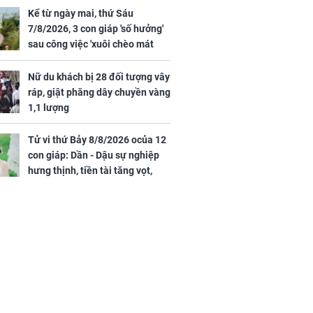
Kể từ ngày mai, thứ Sáu
7/8/2026, 3 con giáp 'số hưởng'
sau công việc 'xuôi chèo mát
iệt lên tiếng
mái', tiền tài 'thu về như nước',
ồn thay tim,
tình duyên viên mãn
Nữ du khách bị 28 đối tượng vây
hứng minh sức
ráp, giật phăng dây chuyền vàng
1,1 lượng
Tử vi thứ Bảy 8/8/2026 ocủa 12
con giáp: Dần - Dậu sự nghiệp
hưng thịnh, tiền tài tăng vọt,
Mão - Thân công việc bất trắc,
tiền mất tật mang