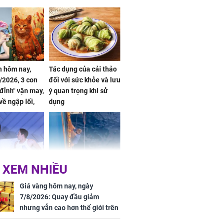
 hôm nay,
Tác dụng của cải thảo
/2026, 3 con
đối với sức khỏe và lưu
 đỉnh" vận may,
ý quan trọng khi sử
về ngập lối,
dụng
ấm no, tình
n mãn
 XEM NHIỀU
n vợ giấu
Ngư dân mất tích đã
ừng có chồng,
được tìm thấy còn
Giá vàng hôm nay, ngày
ly hôn nhưng
sống sau 26 ngày lênh
7/8/2026: Quay đầu giảm
khi nghe mẹ
đênh trên biển Thái
nhưng vẫn cao hơn thế giới trên
g câu này
Bình Dương
7 triệu đồng