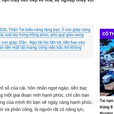
26, Thần Tài biếu vàng tặng bạc, 3 con giáp công
CÓ T
hà, xoè tay hứng hồng phúc, phú quý giàu sang
on giáp: Dần - Ngọ tài lộc tấn tới, tiền bạc vào
ận tiền mất tật mang, công việc trắc trở không
 số của cải, hôn nhân ngọt ngào, tiền bạc
g một giai đoạn mới hạnh phúc, chỉ cần bạn
Tai nạn
g của mình thì bạn sẽ ngày càng hạnh phúc,
trúng 8
 và phản công, là người rất có năng lực,
thương