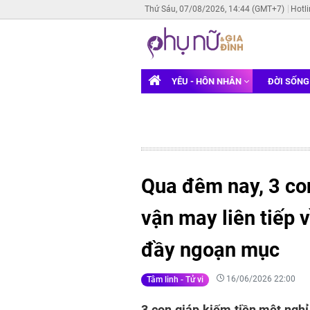
Thứ Sáu, 07/08/2026, 14:44 (GMT+7)
Hotl
YÊU - HÔN NHÂN
ĐỜI SỐN
Qua đêm nay, 3 con
vận may liên tiếp 
đầy ngoạn mục
16/06/2026 22:00
Tâm linh - Tử vi
3 con giáp kiếm tiền mệt nghỉ