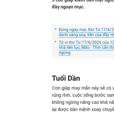
đầy ngoạn mục.
Đúng ngày mai, thứ Tư 17/6/20
danh sáng sủa, tiền của đầy n
Tử vi thứ Tư 17/6/2026 của 12 c
nhà liên tục, Mão - Thìn cẩn th
ngừng
Tuổi Dần
Con giáp may mắn này sẽ có vô
rủng rỉnh, cuộc sống bước san
không ngừng nâng cao khả năn
lại được bản mệnh xoay chuyển