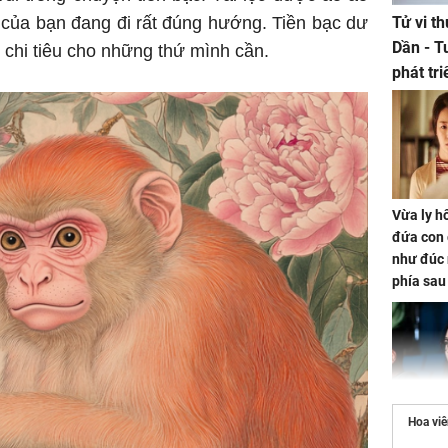
n của bạn đang đi rất đúng hướng. Tiền bạc dư
Tử vi t
Dần - T
 chi tiêu cho những thứ mình cần.
phát tr
ảm đạm
Vừa ly hô
đứa con 
như đúc 
phía sau
Hoa vi
Nhan sắc