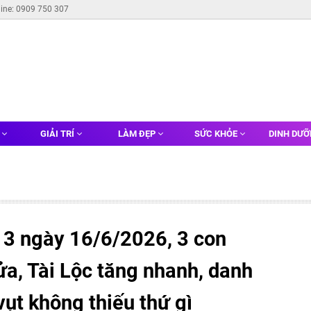
line: 0909 750 307
G
GIẢI TRÍ
LÀM ĐẸP
SỨC KHỎE
DINH DƯ
 3 ngày 16/6/2026, 3 con
a, Tài Lộc tăng nhanh, danh
vụt không thiếu thứ gì