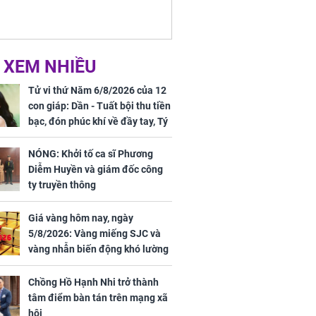
Vương Phi sau
Phương Diễm Huyền
ẫu thuật gây
và giám đốc công ty
truyền thông
 XEM NHIỀU
Tử vi thứ Năm 6/8/2026 của 12
h nữ diễn viên
con giáp: Dần - Tuất bội thu tiền
 gặp tai nạn,
bạc, đón phúc khí về đầy tay, Tý
u 50 mũi
- Mão công việc khó khăn, tiền
bạc đội nón ra đi
NÓNG: Khởi tố ca sĩ Phương
Diễm Huyền và giám đốc công
ty truyền thông
Giá vàng hôm nay, ngày
5/8/2026: Vàng miếng SJC và
vàng nhẫn biến động khó lường
Chồng Hồ Hạnh Nhi trở thành
tâm điểm bàn tán trên mạng xã
hội