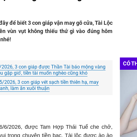
đây để biết 3 con giáp vận may gõ cửa, Tài Lộc
lên vùn vụt không thiếu thứ gì vào đúng hôm
 nhé!
CÓ T
/2026, 3 con giáp được Thần Tài báo mộng vàng
ều gặp gió', tiền tài muốn nghèo cũng khó
/2026, 3 con giáp vét sạch tiền thiên hạ, may
anh, làm ăn xuôi thuận
6/6/2026, được Tam Hợp Thái Tuế che chở,
vui trong chuyện tiền bạc. Tài lộc được ào ào