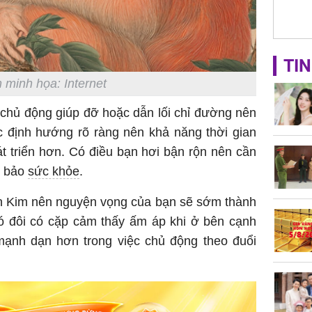
con gái 
4 lần ph
bất ngờ
TIN
 minh họa: Internet
Danh tín
nổi tiếng
chủ động giúp đỡ hoặc dẫn lối chỉ đường nên
phải khâ
c định hướng rõ ràng nên khả năng thời gian
át triển hơn. Có điều bạn hơi bận rộn nên cần
m bảo
sức khỏe
.
h Kim nên nguyện vọng của bạn sẽ sớm thành
ó đôi có cặp cảm thấy ấm áp khi ở bên cạnh
ạnh dạn hơn trong việc chủ động theo đuổi