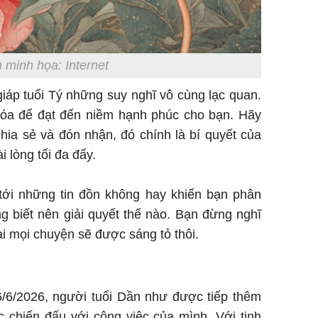
 minh họa: Internet
iáp tuổi Tý những suy nghĩ vô cùng lạc quan.
hóa để đạt đến niềm hạnh phúc cho bạn. Hãy
chia sẻ và đón nhận, đó chính là bí quyết của
 lòng tối đa đấy.
ới những tin đồn không hay khiến bạn phân
 biết nên giải quyết thế nào. Bạn đừng nghĩ
i mọi chuyện sẽ được sáng tỏ thôi.
/6/2026, người tuổi Dần như được tiếp thêm
 chiến đấu với công việc của mình. Với tinh