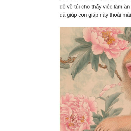
đổ về túi cho thấy việc làm ă
dả giúp
con giáp
này thoải mái