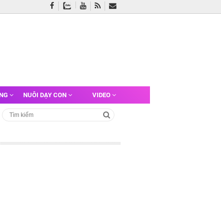
ỠNG
NUÔI DẠY CON
VIDEO