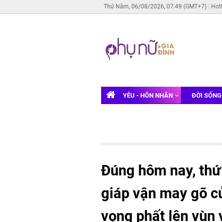
Thứ Năm, 06/08/2026, 07:49 (GMT+7)
Hot
YÊU - HÔN NHÂN
ĐỜI SỐN
Đúng hôm nay, thứ
giáp vận may gõ cử
vọng phất lên vùn 