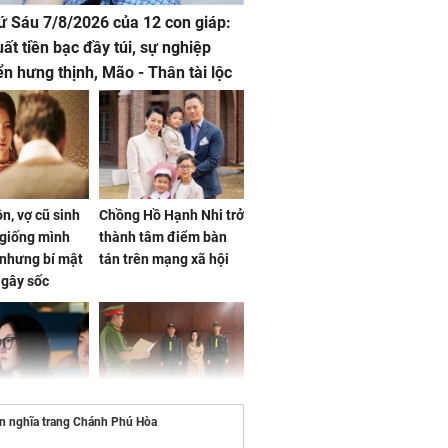
hứ Sáu 7/8/2026 của 12 con giáp:
uất tiền bạc đầy túi, sự nghiệp
iển hưng thịnh, Mão - Thân tài lộc
, mọi sự khó thành công mỹ mãn
n, vợ cũ sinh
Chồng Hồ Hạnh Nhi trở
giống mình
thành tâm điểm bàn
nhưng bí mật
tán trên mạng xã hội
 gây sốc
ên nghĩa trang Chánh Phú Hòa
 ở tuổi 20 của
NÓNG: Khởi tố ca sĩ