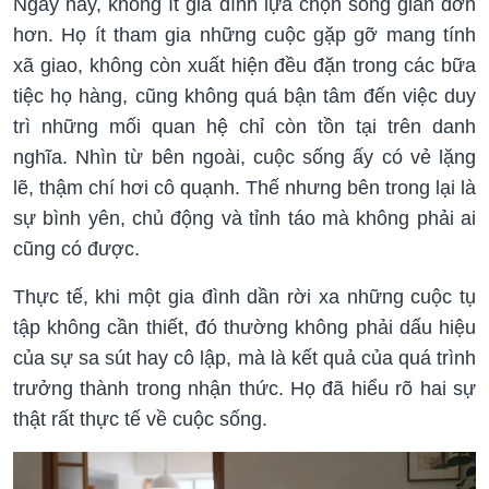
Ngày nay, không ít gia đình lựa chọn sống giản đơn
hơn. Họ ít tham gia những cuộc gặp gỡ mang tính
xã giao, không còn xuất hiện đều đặn trong các bữa
tiệc họ hàng, cũng không quá bận tâm đến việc duy
trì những mối quan hệ chỉ còn tồn tại trên danh
nghĩa. Nhìn từ bên ngoài, cuộc sống ấy có vẻ lặng
lẽ, thậm chí hơi cô quạnh. Thế nhưng bên trong lại là
sự bình yên, chủ động và tỉnh táo mà không phải ai
cũng có được.
Thực tế, khi một gia đình dần rời xa những cuộc tụ
tập không cần thiết, đó thường không phải dấu hiệu
của sự sa sút hay cô lập, mà là kết quả của quá trình
trưởng thành trong nhận thức. Họ đã hiểu rõ hai sự
thật rất thực tế về cuộc sống.