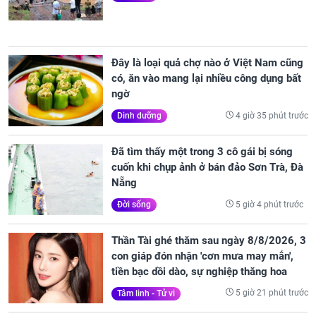
Đây là loại quả chợ nào ở Việt Nam cũng
có, ăn vào mang lại nhiều công dụng bất
ngờ
4 giờ 35 phút trước
Dinh dưỡng
Đã tìm thấy một trong 3 cô gái bị sóng
cuốn khi chụp ảnh ở bán đảo Sơn Trà, Đà
Nẵng
5 giờ 4 phút trước
Đời sống
Thần Tài ghé thăm sau ngày 8/8/2026, 3
con giáp đón nhận 'cơn mưa may mắn',
tiền bạc dồi dào, sự nghiệp thăng hoa
5 giờ 21 phút trước
Tâm linh - Tử vi