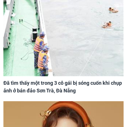
Đã tìm thấy một trong 3 cô gái bị sóng cuốn khi chụp
ảnh ở bán đảo Sơn Trà, Đà Nẵng