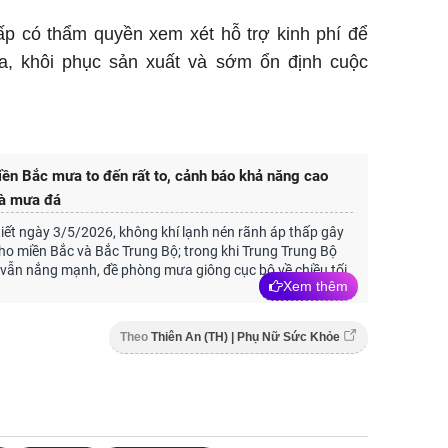
ấp có thẩm quyền xem xét hỗ trợ kinh phí để
, khôi phục sản xuất và sớm ổn định cuộc
ền Bắc mưa to đến rất to, cảnh báo khả năng cao
và mưa đá
tiết ngày 3/5/2026, không khí lạnh nén rãnh áp thấp gây
o miền Bắc và Bắc Trung Bộ; trong khi Trung Trung Bộ
vẫn nắng mạnh, đề phòng mưa giông cục bộ về chiều tối.
Xem thêm
Theo
Thiên An (TH) | Phụ Nữ Sức Khỏe