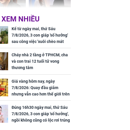
 XEM NHIỀU
iệt lên tiếng
Cô gái bị ép đi xem
ồn thay tim,
mắt, nhưng vừa thấy
Kể từ ngày mai, thứ Sáu
hứng minh sức
đối tượng mai mối thì
7/8/2026, 3 con giáp 'số hưởng'
đỏ mặt ‘đứng hình’
sau công việc 'xuôi chèo mát
mái', tiền tài 'thu về như nước',
tình duyên viên mãn
Cháy nhà 2 tầng ở TPHCM, cha
và con trai 12 tuổi tử vong
thương tâm
rương Tiểu Phỉ
Giá vàng hôm nay, ngày
ồng hành cùng
7/8/2026: Quay đầu giảm
h Trì, Địch Lệ
nhưng vẫn cao hơn thế giới trên
 quảng bá
7 triệu đồng
Đúng 16h30 ngày mai, thứ Sáu
7/8/2026, 3 con giáp 'số hưởng',
ngồi không cũng có lộc rơi trúng
đầu, vừa tránh được họa vừa có