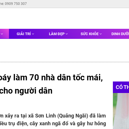
ine: 0909 750 307
G
GIẢI TRÍ
LÀM ĐẸP
SỨC KHỎE
DINH DƯ
oáy làm 70 nhà dân tốc mái,
CÓ T
 cho người dân
n xảy ra tại xã Sơn Linh (Quảng Ngãi) đã làm
iều trụ điện, cây xanh ngã đổ và gây hư hỏng