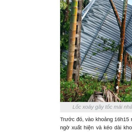
Lốc xoáy gây tốc mái nh
Trước đó, vào khoảng 16h15 n
ngờ xuất hiện và kéo dài kh