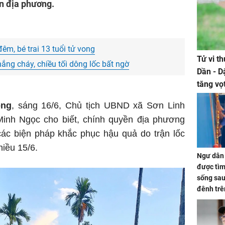
ền địa phương.
êm, bé trai 13 tuổi tử vong
Tử vi t
nắng cháy, chiều tối dông lốc bất ngờ
Dần - D
tăng vọ
tiền mấ
ong
, sáng 16/6, Chủ tịch UBND xã Sơn Linh
Minh Ngọc cho biết, chính quyền địa phương
các biện pháp khắc phục hậu quả do trận lốc
hiều 15/6.
Ngư dân 
được tìm
sống sau
đênh trê
Bình Dư