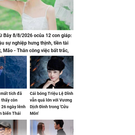
hứ Bảy 8/8/2026 ocủa 12 con giáp:
ậu sự nghiệp hưng thịnh, tiền tài
t, Mão - Thân công việc bất trắc,
t tật mang
mất tích đã
Cái bóng Triệu Lệ Dĩnh
 thấy còn
vẫn quá lớn với Vương
 26 ngày lênh
Dịch Đình trong 'Cửu
n biển Thái
Môn'
ơng