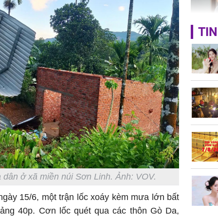
TIN
Lý Liên K
sau tin đ
cởi áo c
khỏe
Vì sao T
không đ
Châu Tin
Nhiệt Ba
phim?
à dân ở xã miền núi Sơn Linh. Ảnh: VOV.
gày 15/6, một trận lốc xoáy kèm mưa lớn bất
oảng 40p. Cơn lốc quét qua các thôn Gò Da,