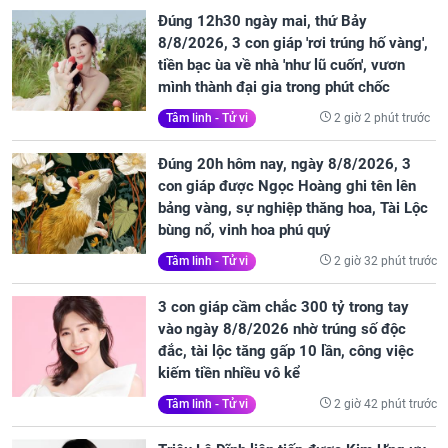
Đúng 12h30 ngày mai, thứ Bảy
8/8/2026, 3 con giáp 'rơi trúng hố vàng',
tiền bạc ùa về nhà 'như lũ cuốn', vươn
mình thành đại gia trong phút chốc
2 giờ 2 phút trước
Tâm linh - Tử vi
Đúng 20h hôm nay, ngày 8/8/2026, 3
con giáp được Ngọc Hoàng ghi tên lên
bảng vàng, sự nghiệp thăng hoa, Tài Lộc
bùng nổ, vinh hoa phú quý
2 giờ 32 phút trước
Tâm linh - Tử vi
3 con giáp cầm chắc 300 tỷ trong tay
vào ngày 8/8/2026 nhờ trúng số độc
đắc, tài lộc tăng gấp 10 lần, công việc
kiếm tiền nhiều vô kể
2 giờ 42 phút trước
Tâm linh - Tử vi