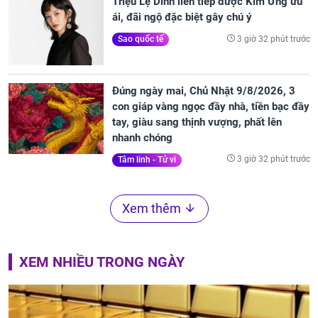
Triệu Lệ Dĩnh liên tiếp được Kim Ưng ưu
ái, đãi ngộ đặc biệt gây chú ý
3 giờ 32 phút trước
Sao quốc tế
Đúng ngày mai, Chủ Nhật 9/8/2026, 3
con giáp vàng ngọc đầy nhà, tiền bạc đầy
tay, giàu sang thịnh vượng, phất lên
nhanh chóng
3 giờ 32 phút trước
Tâm linh - Tử vi
Xem thêm
XEM NHIỀU TRONG NGÀY