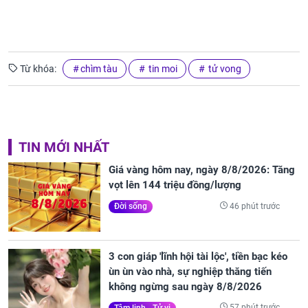
Từ khóa:
chìm tàu
tin moi
tử vong
TIN MỚI NHẤT
Giá vàng hôm nay, ngày 8/8/2026: Tăng
vọt lên 144 triệu đồng/lượng
46 phút trước
Đời sống
3 con giáp 'lĩnh hội tài lộc', tiền bạc kéo
ùn ùn vào nhà, sự nghiệp thăng tiến
không ngừng sau ngày 8/8/2026
57 phút trước
Tâm linh - Tử vi