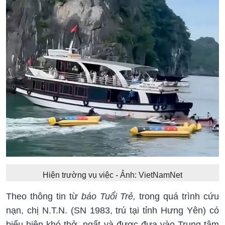
Hiện trường vụ việc - Ảnh: VietNamNet
Theo thông tin từ
báo Tuổi Trẻ,
trong quá trình cứu
nạn, chị N.T.N. (SN 1983, trú tại tỉnh Hưng Yên) có
biểu hiện khó thở, ngất và được đưa vào Trung tâm