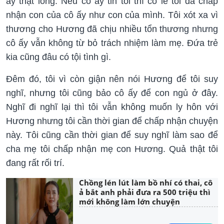
ấy thật lòng. Nếu cô ấy tin tôi thì có lẽ tôi đã chấp
nhận con của cô ấy như con của mình. Tôi xót xa vì
thương cho Hương đã chịu nhiều tổn thương nhưng
cô ấy vẫn không từ bỏ trách nhiệm làm mẹ. Đứa trẻ
kia cũng đâu có tội tình gì.
Đêm đó, tôi vì còn giận nên nói Hương để tôi suy
nghĩ, nhưng tôi cũng bảo cô ấy để con ngủ ở đây.
Nghĩ đi nghĩ lại thì tôi vẫn không muốn ly hôn với
Hương nhưng tôi cần thời gian để chấp nhận chuyện
này. Tôi cũng cần thời gian để suy nghĩ làm sao để
cha mẹ tôi chấp nhận mẹ con Hương. Quả thật tôi
đang rất rối trí.
Chồng lén lút làm bồ nhí có thai, cô
ả bắt anh phải đưa ra 500 triệu thì
mới không làm lớn chuyện