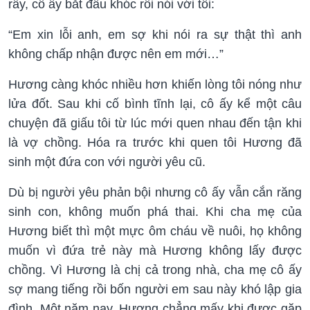
rẩy, cô ấy bắt đầu khóc rồi nói với tôi:
“Em xin lỗi anh, em sợ khi nói ra sự thật thì anh
không chấp nhận được nên em mới…”
Hương càng khóc nhiều hơn khiến lòng tôi nóng như
lửa đốt. Sau khi cố bình tĩnh lại, cô ấy kể một câu
chuyện đã giấu tôi từ lúc mới quen nhau đến tận khi
là vợ chồng. Hóa ra trước khi quen tôi Hương đã
sinh một đứa con với người yêu cũ.
Dù bị người yêu phản bội nhưng cô ấy vẫn cắn răng
sinh con, không muốn phá thai. Khi cha mẹ của
Hương biết thì một mực ôm cháu về nuôi, họ không
muốn vì đứa trẻ này mà Hương không lấy được
chồng. Vì Hương là chị cả trong nhà, cha mẹ cô ấy
sợ mang tiếng rồi bốn người em sau này khó lập gia
đình. Một năm nay, Hương chẳng mấy khi được gặp