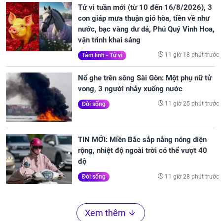
Tử vi tuần mới (từ 10 đến 16/8/2026), 3
con giáp mưa thuận gió hòa, tiền về như
nước, bạc vàng dư dả, Phú Quý Vinh Hoa,
vận trình khai sáng
11 giờ 18 phút trước
Tâm linh - Tử vi
Nổ ghe trên sông Sài Gòn: Một phụ nữ tử
vong, 3 người nhảy xuống nước
11 giờ 25 phút trước
Đời sống
TIN MỚI: Miền Bắc sắp nắng nóng diện
rộng, nhiệt độ ngoài trời có thể vượt 40
độ
11 giờ 28 phút trước
Đời sống
Xem thêm