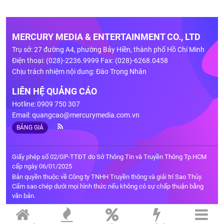
MERCURY MEDIA & ENTERTAINMENT CO., LTD
Trụ sở: 27 đường A4, phường Bảy Hiền, thành phố Hồ Chí Minh
Điện thoại: (028)-2236.9999 Fax: (028)-6268.0458
Chịu trách nhiệm nội dung: Đào Trọng Nhân
LIÊN HỆ QUẢNG CÁO
Hotline: 0909 750 307
Email:
quangcao@mercurymedia.com.vn
BẢNG GIÁ
Giấy phép số 02/GP-TTĐT do Sở Thông Tin và Truyền Thông Tp.HCM
cấp ngày 06/01/2025
Bản quyền thuộc về Công ty TNHH Truyền thông và giải trí Sao Thủy.
Cấm sao chép dưới mọi hình thức nếu không có sự chấp thuận bằng
văn bản.