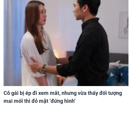
Cô gái bị ép đi xem mắt, nhưng vừa thấy đối tượng
mai mối thì đỏ mặt ‘đứng hình’