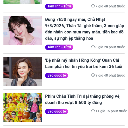
7 giờ 48 phút trước
Tâm linh - Tử vi
Đúng 7h30 ngày mai, Chủ Nhật
9/8/2026, Thần Tài ghé thăm, 3 con giáp
đón nhận 'cơn mưa may mắn', tiền bạc dồi
dào, sự nghiệp thăng hoa
8 giờ 28 phút trước
Tâm linh - Tử vi
'Đệ nhất mỹ nhân Hồng Kông' Quan Chi
Lâm phản hồi tin yêu trai trẻ kém 36 tuổi
9 giờ 48 phút trước
Sao quốc tế
Phim Châu Tinh Trì đại thắng phòng vé,
doanh thu vượt 8.600 tỷ đồng
11 giờ 15 phút trước
Sao quốc tế