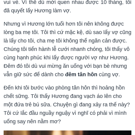
vui vẻ. Vì thế dù mới quen nhau được 10 tháng, tôi
đã quyết lấy Hương làm vợ.
Nhưng vì Hương lớn tuổi hơn tôi nên không được
lòng ba mẹ tôi. Tôi thì cứ mặc kệ, dù sao lấy vợ cũng
là lấy cho tôi, cha mẹ tôi không thể ngăn cản được.
Chúng tôi tiến hành lễ cưới nhanh chóng, tôi thấy vô
cùng hạnh phúc khi lấy được người vợ như Hương.
Đêm đó tôi dù vui mừng ăn uống với bạn bè nhưng
vẫn giữ sức để dành cho
đêm tân hôn
cùng vợ.
Đến khi tôi bước vào phòng tân hôn thì hoảng hồn
chết sững. Tôi thấy Hương đang vạch áo lên cho
một đứa trẻ bú sữa. Chuyện gì đang xảy ra thế này?
Tôi cứ lắc đầu nguầy nguậy vì nghĩ có phải vì mình
uống say nên nằm mơ?