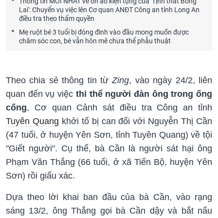
Thông tin MỚI NHẤT về ồn ào kiện tụng của 'Tịnh thất Bồng
Lai': Chuyển vụ việc lên Cơ quan ANĐT Công an tỉnh Long An
điều tra theo thẩm quyền
Mẹ ruột bé 3 tuổi bị đóng đinh vào đầu mong muốn được
chăm sóc con, bé vẫn hôn mê chưa thể phẫu thuật
Theo chia sẻ thông tin từ
Zing
, vào ngày 24/2, liên
quan đến vụ việc
thi thể người đàn ông trong ống
cống
, Cơ quan Cảnh sát điều tra Công an tỉnh
Tuyên Quang
khởi tố bị can đối với Nguyễn Thị Cần
(47 tuổi, ở huyện Yên Sơn, tỉnh Tuyên Quang) về tội
"Giết người". Cụ thể, bà Cần là người sát hại ông
Phạm Văn Thắng (66 tuổi, ở xã Tiến Bộ, huyện Yên
Sơn) rồi giấu xác.
Dựa theo lời khai ban đầu của bà Cần, vào rạng
sáng 13/2, ông Thắng gọi bà Cần dậy và bắt nấu