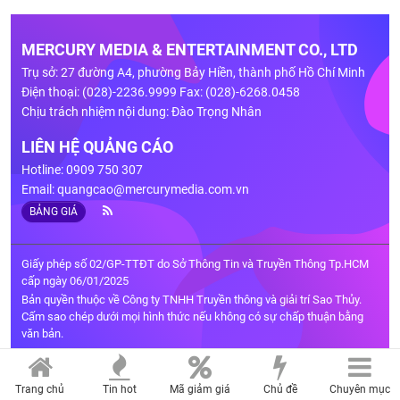
MERCURY MEDIA & ENTERTAINMENT CO., LTD
Trụ sở: 27 đường A4, phường Bảy Hiền, thành phố Hồ Chí Minh
Điện thoại: (028)-2236.9999 Fax: (028)-6268.0458
Chịu trách nhiệm nội dung: Đào Trọng Nhân
LIÊN HỆ QUẢNG CÁO
Hotline: 0909 750 307
Email:
quangcao@mercurymedia.com.vn
BẢNG GIÁ
Giấy phép số 02/GP-TTĐT do Sở Thông Tin và Truyền Thông Tp.HCM
cấp ngày 06/01/2025
Bản quyền thuộc về Công ty TNHH Truyền thông và giải trí Sao Thủy.
Cấm sao chép dưới mọi hình thức nếu không có sự chấp thuận bằng
văn bản.
Trang chủ
Tin hot
Mã giảm giá
Chủ đề
Chuyên mục