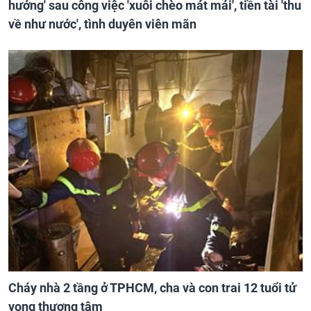
hưởng' sau công việc 'xuôi chèo mát mái', tiền tài 'thu
về như nước', tình duyên viên mãn
Cháy nhà 2 tầng ở TPHCM, cha và con trai 12 tuổi tử
vong thương tâm