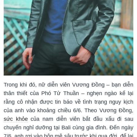
Trong khi đó, nữ diễn viên Vương Đồng – bạn diễn
thân thiết của Phó Tử Thuần – nghẹn ngào kể lại
rằng cô nhận được tin báo về tình trạng nguy kịch
của anh vào khoảng chiều 6/6. Theo Vương Đồng,
sức khỏe
của nam diễn viên bắt đầu xấu đi sau
chuyến nghỉ dưỡng tại Bali cùng gia đình. Đến ngày
7/6, anh rơi vào hôn mê sâu trước khi qua đời, để lại