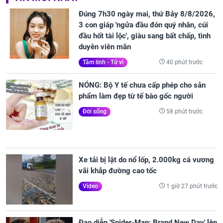
Đúng 7h30 ngày mai, thứ Bảy 8/8/2026,
3 con giáp 'ngửa đầu đón quý nhân, cúi
đầu hốt tài lộc', giàu sang bất chấp, tình
duyên viên mãn
40 phút trước
Tâm linh - Tử vi
NÓNG: Bộ Y tế chưa cấp phép cho sản
phẩm làm đẹp từ tế bào gốc người
58 phút trước
Đời sống
Xe tải bị lật do nổ lốp, 2.000kg cá vương
vãi khắp đường cao tốc
1 giờ 27 phút trước
Video
Đạo diễn 'Spider-Man: Brand New Day' lên