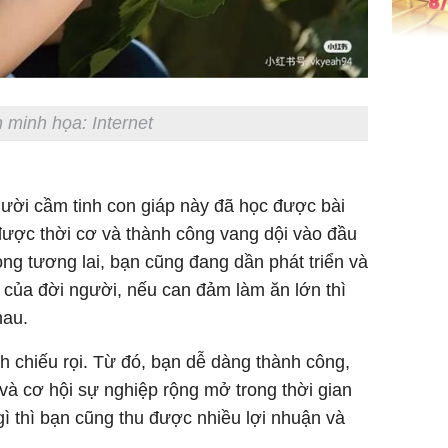
Giá vàng
ngày 8/8
vọt lên 1
 minh họa: Internet
đồng/lư
ời cầm tinh con giáp này đã học được bài
được thời cơ và thành công vang dội vào đầu
ong tương lai, bạn cũng đang dần phát triển và
 của đời người, nếu can đảm làm ăn lớn thì
Trong 4 
tháng 6 
nhau.
giáp vượ
Lộc, Phú
nh chiếu rọi. Từ đó, bạn dễ dàng thành công,
đổi mện
 và cơ hội sự nghiệp rộng mở trong thời gian
Hoàng, ô
gì thì bạn cũng thu được nhiều lợi nhuận và
ngơi đồ 