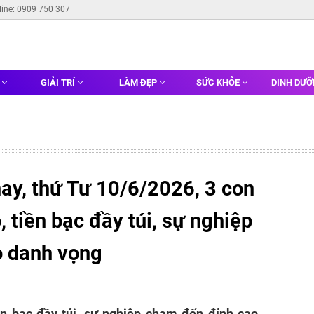
line: 0909 750 307
G
GIẢI TRÍ
LÀM ĐẸP
SỨC KHỎE
DINH DƯ
y, thứ Tư 10/6/2026, 3 con
o, tiền bạc đầy túi, sự nghiệp
o danh vọng
iền bạc đầy túi, sự nghiệp chạm đến đỉnh cao