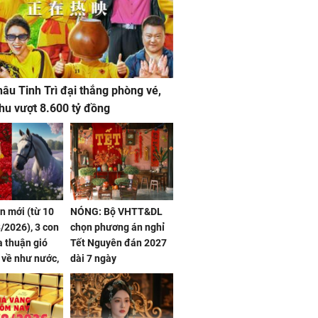
âu Tinh Trì đại thắng phòng vé,
hu vượt 8.600 tỷ đồng
ần mới (từ 10
NÓNG: Bộ VHTT&DL
/2026), 3 con
chọn phương án nghỉ
 thuận gió
Tết Nguyên đán 2027
n về như nước,
dài 7 ngày
 dư dả, Phú
 Hoa, vận
ai sáng