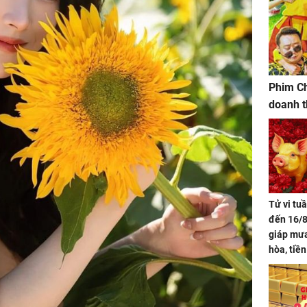
Phim Ch
doanh t
Tử vi tu
đến 16/8
giáp mưa
hòa, tiề
bạc vàng
Quý Vinh
trình kh