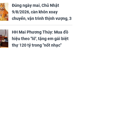
Đúng ngày mai, Chủ Nhật
9/8/2026, càn khôn xoay
chuyển, vận trình thịnh vượng, 3
con giáp nhận phúc khí nhà trời,
tình tiền đỏ như son, vận may
HH Mai Phương Thúy: Mua đồ
hanh thông
hiệu theo "lô", tặng em gái biệt
thự 120 tỷ trong "nốt nhạc"