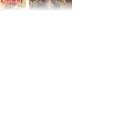
 hôm nay,
'Bách Hoa Sát' vừa kết
/2026: Tăng
thúc, Mạnh Tử Nghĩa
44 triệu
đã vướng tranh luận
ợng
ngày cuối
âm lịch, 3 con
ng phát Tài
 Quý trăm bề,
h Phượng
m trọn cơ
sộ