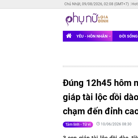
Chủ Nhật, 09/08/2026, 02:08 (GMT+7)
Hot
YÊU - HÔN NHÂN
ĐỜI SỐN
Đúng 12h45 hôm na
giáp tài lộc dồi dà
chạm đến đỉnh ca
10/06/2026 08:30
Tâm linh - Tử vi
3 con giáp tài lộc dồi dào, t