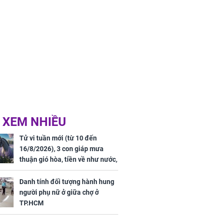
 XEM NHIỀU
Tử vi tuần mới (từ 10 đến
16/8/2026), 3 con giáp mưa
thuận gió hòa, tiền về như nước,
bạc vàng dư dả, Phú Quý Vinh
Hoa, vận trình khai sáng
Danh tính đối tượng hành hung
người phụ nữ ở giữa chợ ở
TP.HCM