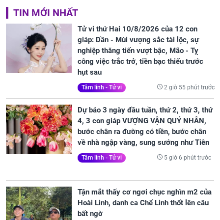
TIN MỚI NHẤT
Tử vi thứ Hai 10/8/2026 của 12 con
giáp: Dần - Mùi vượng sắc tài lộc, sự
nghiệp thăng tiến vượt bậc, Mão - Tỵ
công việc trắc trở, tiền bạc thiếu trước
hụt sau
2 giờ 55 phút trước
Tâm linh - Tử vi
Dự báo 3 ngày đầu tuần, thứ 2, thứ 3, thứ
4, 3 con giáp VƯỢNG VẬN QUÝ NHÂN,
bước chân ra đường có tiền, bước chân
về nhà ngập vàng, sung sướng như Tiên
5 giờ 6 phút trước
Tâm linh - Tử vi
Tận mắt thấy cơ ngơi chục nghìn m2 của
Hoài Linh, danh ca Chế Linh thốt lên câu
bất ngờ