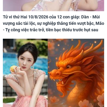
Tử vi thứ Hai 10/8/2026 của 12 con giáp: Dần - Mùi
vượng sắc tài lộc, sự nghiệp thăng tiến vượt bậc, Mão
- Tỵ công việc trắc trở, tiền bạc thiếu trước hụt sau