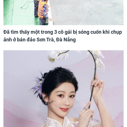
Đã tìm thấy một trong 3 cô gái bị sóng cuốn khi chụp
ảnh ở bán đảo Sơn Trà, Đà Nẵng