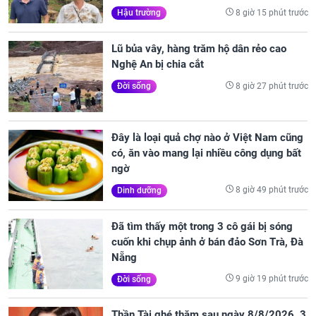
8 giờ 15 phút trước
Hậu trường
Lũ bủa vây, hàng trăm hộ dân rẻo cao
Nghệ An bị chia cắt
8 giờ 27 phút trước
Đời sống
Đây là loại quả chợ nào ở Việt Nam cũng
có, ăn vào mang lại nhiều công dụng bất
ngờ
8 giờ 49 phút trước
Dinh dưỡng
Đã tìm thấy một trong 3 cô gái bị sóng
cuốn khi chụp ảnh ở bán đảo Sơn Trà, Đà
Nẵng
9 giờ 19 phút trước
Đời sống
Thần Tài ghé thăm sau ngày 8/8/2026, 3