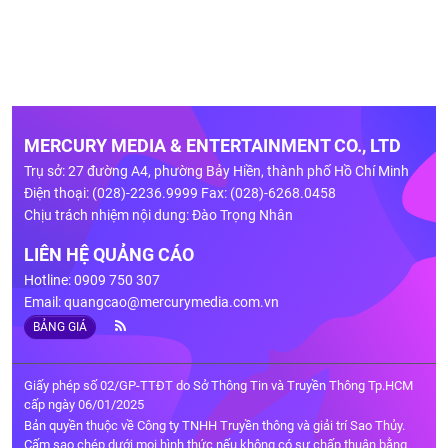
MERCURY MEDIA & ENTERTAINMENT CO., LTD
Trụ sở: 27 đường A4, phường Bảy Hiền, thành phố Hồ Chí Minh
Điện thoại: (028)-2236.9999 Fax: (028)-6268.0458
Chịu trách nhiệm nội dung: Đào Trọng Nhân
LIÊN HỆ QUẢNG CÁO
Hotline: 0909 750 307
Email:
quangcao@mercurymedia.com.vn
BẢNG GIÁ
Giấy phép số 02/GP-TTĐT do Sở Thông Tin và Truyền Thông Tp.HCM
cấp ngày 06/01/2025
Bản quyền thuộc về Công ty TNHH Truyền thông và giải trí Sao Thủy.
Cấm sao chép dưới mọi hình thức nếu không có sự chấp thuận bằng