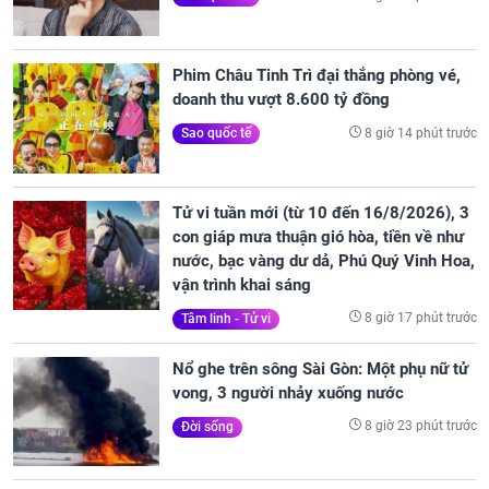
Phim Châu Tinh Trì đại thắng phòng vé,
doanh thu vượt 8.600 tỷ đồng
8 giờ 14 phút trước
Sao quốc tế
Tử vi tuần mới (từ 10 đến 16/8/2026), 3
con giáp mưa thuận gió hòa, tiền về như
nước, bạc vàng dư dả, Phú Quý Vinh Hoa,
vận trình khai sáng
8 giờ 17 phút trước
Tâm linh - Tử vi
Nổ ghe trên sông Sài Gòn: Một phụ nữ tử
vong, 3 người nhảy xuống nước
8 giờ 23 phút trước
Đời sống