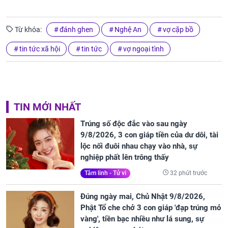
Từ khóa:
đánh ghen
Nghệ An
vợ cặp bồ
tin tức xã hội
tin tức
vợ ngoại tình
TIN MỚI NHẤT
Trúng số độc đắc vào sau ngày
9/8/2026, 3 con giáp tiền của dư dôi, tài
lộc nối đuôi nhau chạy vào nhà, sự
nghiệp phất lên trông thấy
32 phút trước
Tâm linh - Tử vi
Đúng ngày mai, Chủ Nhật 9/8/2026,
Phật Tổ che chở 3 con giáp 'đạp trúng mỏ
vàng', tiền bạc nhiều như lá sung, sự