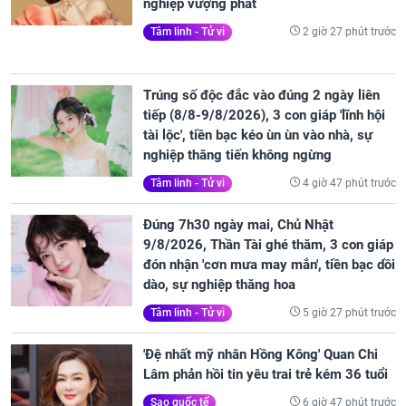
nghiệp vượng phát
2 giờ 27 phút trước
Tâm linh - Tử vi
Trúng số độc đắc vào đúng 2 ngày liên
tiếp (8/8-9/8/2026), 3 con giáp 'lĩnh hội
tài lộc', tiền bạc kéo ùn ùn vào nhà, sự
nghiệp thăng tiến không ngừng
4 giờ 47 phút trước
Tâm linh - Tử vi
Đúng 7h30 ngày mai, Chủ Nhật
9/8/2026, Thần Tài ghé thăm, 3 con giáp
đón nhận 'cơn mưa may mắn', tiền bạc dồi
dào, sự nghiệp thăng hoa
5 giờ 27 phút trước
Tâm linh - Tử vi
'Đệ nhất mỹ nhân Hồng Kông' Quan Chi
Lâm phản hồi tin yêu trai trẻ kém 36 tuổi
6 giờ 47 phút trước
Sao quốc tế