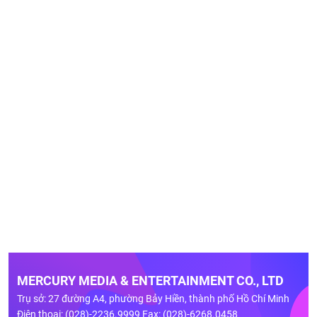
MERCURY MEDIA & ENTERTAINMENT CO., LTD
Trụ sở: 27 đường A4, phường Bảy Hiền, thành phố Hồ Chí Minh
Điện thoại: (028)-2236.9999 Fax: (028)-6268.0458