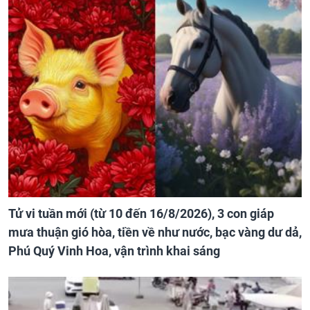
Tử vi tuần mới (từ 10 đến 16/8/2026), 3 con giáp
mưa thuận gió hòa, tiền về như nước, bạc vàng dư dả,
Phú Quý Vinh Hoa, vận trình khai sáng