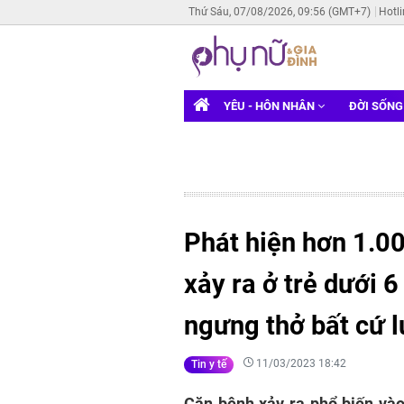
Thứ Sáu, 07/08/2026, 09:56 (GMT+7)
Hotl
YÊU - HÔN NHÂN
ĐỜI SỐN
Phát hiện hơn 1.00
xảy ra ở trẻ dưới 6
ngưng thở bất cứ l
11/03/2023 18:42
Tin y tế
Căn bệnh xảy ra phổ biến vào