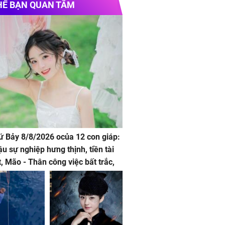
HỂ BẠN QUAN TÂM
hứ Bảy 8/8/2026 ocủa 12 con giáp:
ậu sự nghiệp hưng thịnh, tiền tài
t, Mão - Thân công việc bất trắc,
t tật mang