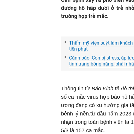
đường hô hấp dưới ở trẻ nh
trường hợp trẻ mắc.
Thẩm mỹ viện suýt làm khách m
tiền phạt
Cảnh báo: Con bị stress, áp l
tình trạng bỏng nặng, phải nhậ
Thông tin từ
Báo Kinh tế đô thị
số ca mắc virus hợp bào hô hấ
ương đang có xu hướng gia tă
bệnh lý nền.từ đầu năm 2023 
nhận trong toàn bệnh viện là 1
5/3 là 157 ca mắc.