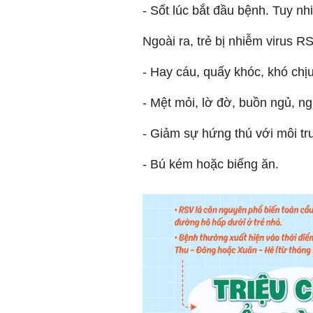
- Sốt lúc bắt đầu bệnh. Tuy n
Ngoài ra, trẻ bị nhiễm virus R
- Hay cáu, quấy khóc, khó chịu
- Mệt mỏi, lờ đờ, buồn ngủ, n
- Giảm sự hứng thú với môi t
- Bú kém hoặc biếng ăn.