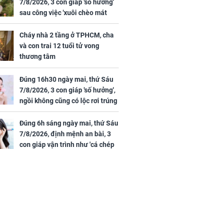
7/8/2026, 3 con giáp 'số hưởng'
sau công việc 'xuôi chèo mát
mái', tiền tài 'thu về như nước',
tình duyên viên mãn
Cháy nhà 2 tầng ở TPHCM, cha
và con trai 12 tuổi tử vong
thương tâm
Đúng 16h30 ngày mai, thứ Sáu
7/8/2026, 3 con giáp 'số hưởng',
ngồi không cũng có lộc rơi trúng
đầu, vừa tránh được họa vừa có
tiền vàng
Đúng 6h sáng ngày mai, thứ Sáu
7/8/2026, định mệnh an bài, 3
con giáp vận trình như 'cá chép
hóa rồng', giàu có lên bất chấp,
số đỏ chót như son