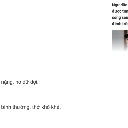
Ngư dân 
được tìm
sống sau
đênh trê
Bình Dư
Lý Liên K
sau tin đ
cởi áo c
 nặng, ho dữ dội.
khỏe
 bình thường, thở khò khè.
Vì sao T
không đ