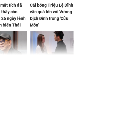
mất tích đã
Cái bóng Triệu Lệ Dĩnh
 thấy còn
vẫn quá lớn với Vương
 26 ngày lênh
Dịch Đình trong 'Cửu
n biển Thái
Môn'
ơng
iệt lên tiếng
Cô gái bị ép đi xem
ồn thay tim,
mắt, nhưng vừa thấy
hứng minh sức
đối tượng mai mối thì
đỏ mặt ‘đứng hình’
rương Tiểu Phỉ
ồng hành cùng