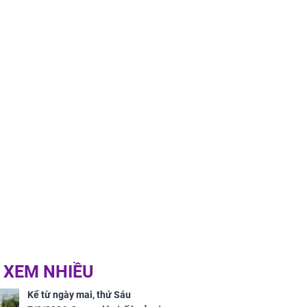
h Trì, Địch Lệ
 quảng bá
 XEM NHIỀU
Kể từ ngày mai, thứ Sáu