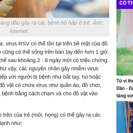
CÓ T
àng đầu gây ra các bệnh hô hấp ở trẻ. Ảnh:
Internet
a
, virus RSV có thể tồn tại trên bề mặt của đồ
 cũng có thể sống trên bàn tay đến hơn 1 giờ.
thể sau khoảng 2 - 8 ngày mới có triệu chứng.
như vậy, các nguyên nhân gây nhiễm virus
iếp với người bị bệnh như bắt tay, ho hoặc
Tử vi t
i đồ vật có chứa virus như quần áo, đồ chơi,
Dần - D
bị bệnh bằng cách chạm và cho đồ vật vào
tăng vọ
tiền mấ
 trên của trẻ (mũi, họng) có thể gây ra các
lạnh như: