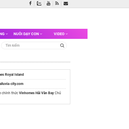
ỠNG
NUÔI DẠY CON
VIDEO
es Royal Island
/alluvia-city.com
e chính thức
Vinhomes Hải Vân Bay
Chủ