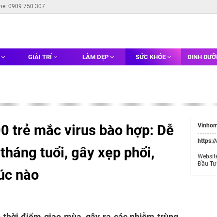
ine: 0909 750 307
G
GIẢI TRÍ
LÀM ĐẸP
SỨC KHỎE
DINH DƯ
0 trẻ mắc virus bào hợp: Dễ
Vinhom
https:/
 tháng tuổi, gây xẹp phổi,
Websit
Đầu Tư
úc nào
 thời điểm giao mùa, gây ra các nhiễm trùng