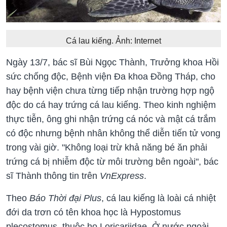
Cá lau kiếng. Ảnh: Internet
Ngày 13/7, bác sĩ Bùi Ngọc Thành, Trưởng khoa Hồi
sức chống độc, Bệnh viện Đa khoa Đồng Tháp, cho
hay bệnh viện chưa từng tiếp nhận trường hợp ngộ
độc do cá hay trứng cá lau kiếng. Theo kinh nghiệm
thực tiễn, ông ghi nhận trứng cá nóc và mật cá trắm
có độc nhưng bệnh nhân không thể diễn tiến tử vong
trong vài giờ. "Không loại trừ khả năng bé ăn phải
trứng cá bị nhiễm độc từ môi trường bên ngoài", bác
sĩ Thành thông tin trên
VnExpress
.
Theo
Báo Thời đại Plus
, cá lau kiếng là loài cá nhiệt
đới da trơn có tên khoa học là Hypostomus
plecostomus, thuộc họ Loricariidae. Ở nước ngoài