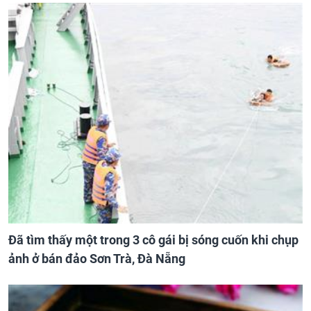
Đã tìm thấy một trong 3 cô gái bị sóng cuốn khi chụp
ảnh ở bán đảo Sơn Trà, Đà Nẵng