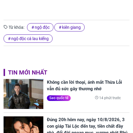
Từ khóa:
ngộ độc
kiên giang
ngộ độc cá lau kiếng
TIN MỚI NHẤT
Không cần lời thoại, ánh mắt Thừa Lỗi
vẫn đủ sức gây thương nhớ
14 phút trước
Sao quốc tế
Đúng 20h hôm nay, ngày 10/8/2026, 3
con giáp Tài Lộc đến tay, tiền chất đầy
nhà, đổi đời ngoạn mục, vượng phát Phú