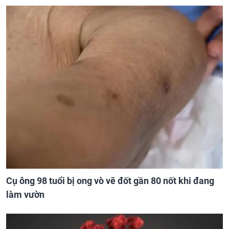
Cụ ông 98 tuổi bị ong vò vẽ đốt gần 80 nốt khi đang
làm vườn