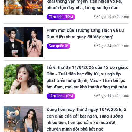
khai thông vận mệnh, tiền nhiều vô kể,
phước lộc đầy nhà, trúng số độc đắc
2 giờ 19 phút trước
Tâm linh - Tử vi
Phim mới của Trương Lăng Hách và Lư
Dục Hiểu chưa quay đã 'dậy sóng'
2 giờ 34 phút trước
Sao quốc tế
Tử vi thứ Ba 11/8/2026 của 12 con giáp:
Dần - Tuất tiền bạc đầy túi, sự nghiệp
phát triển hưng thịnh, Mão - Thân tài lộc
ảm đạm, mọi sự khó thành công mỹ mãn
2 giờ 49 phút trước
Tâm linh - Tử vi
Đúng hôm nay, thứ 2 ngày 10/9/2026, 3
con giáp của cải bạt ngàn, sung sướng
nhiều tiền, liên tục sắm xe mua đất,
chuyển mình đột phá bất ngờ