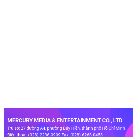
MERCURY MEDIA & ENTERTAINMENT CO., LTD
Trụ sở: 27 đường A4, phường Bảy Hiền, thành phố Hồ Chí Minh
Điện thoại: (028)-2236.9999 Fax: (028)-6268.0458