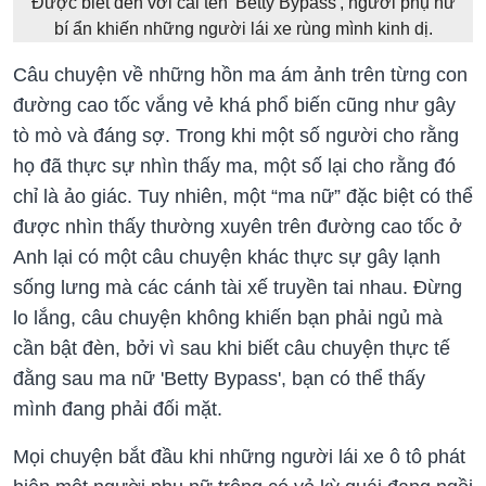
Được biết đến với cái tên 'Betty Bypass', người phụ nữ
bí ẩn khiến những người lái xe rùng mình kinh dị.
Câu chuyện về những hồn ma ám ảnh trên từng con
đường cao tốc vắng vẻ khá phổ biến cũng như gây
tò mò và đáng sợ. Trong khi một số người cho rằng
họ đã thực sự nhìn thấy ma, một số lại cho rằng đó
chỉ là ảo giác. Tuy nhiên, một “ma nữ” đặc biệt có thể
được nhìn thấy thường xuyên trên đường cao tốc ở
Anh lại có một câu chuyện khác thực sự gây lạnh
sống lưng mà các cánh tài xế truyền tai nhau. Đừng
lo lắng, câu chuyện không khiến bạn phải ngủ mà
cần bật đèn, bởi vì sau khi biết câu chuyện thực tế
đằng sau ma nữ 'Betty Bypass', bạn có thể thấy
mình đang phải đối mặt.
Mọi chuyện bắt đầu khi những người lái xe ô tô phát