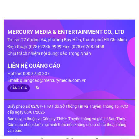
MERCURY MEDIA & ENTERTAINMENT CO., LTD
Trụ sở: 27 đường A4, phường Bảy Hiền, thành phố Hồ Chí Minh
Điện thoại: (028)-2236.9999 Fax: (028)-6268.0458
Chịu trách nhiệm nội dung: Đào Trọng Nhân
LIÊN HỆ QUẢNG CÁO
Hotline: 0909 750 307
Email:
quangcao@mercurymedia.com.vn
BẢNG GIÁ
Giấy phép số 02/GP-TTĐT do Sở Thông Tin và Truyền Thông Tp.HCM
cấp ngày 06/01/2025
Bản quyền thuộc về Công ty TNHH Truyền thông và giải trí Sao Thủy.
Cấm sao chép dưới mọi hình thức nếu không có sự chấp thuận bằng
văn bản.