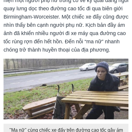
hiện một người phụ nữ trông có vẻ kỳ quái đang ngồi
quay lưng dọc theo đường cao tốc đi qua biên giới
Birmingham-Worceister. Một chiếc xe đẩy cũng được
nhìn thấy bên cạnh người phụ nữ. Kịch bản đầy ám
ảnh đã khiến nhiều người đi xe máy qua đường cao
tốc rùng rợn đến hết hồn. Đến nỗi “ma nữ” nhanh
chóng trở thành huyền thoại của địa phương.
"Ma nữ" cùng chiếc xe đẩy trên đường cao tốc gây ám