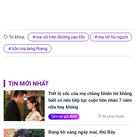
Từ khóa:
ma nữ trên đường cao tốc
ma nữ hù người
hồn ma lang thang
TIN MỚI NHẤT
Tiết lộ sốc của mẹ chồng khiến tôi không
biết có nên tiếp tục cuộc hôn nhân 7 năm
nữa hay không
54 phút trước
Tâm sự gia đình
Đúng 6h sáng ngày mai, thứ Bảy