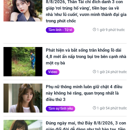
8/8/2026, Thần Tài chỉ đích danh 3 con
giáp 'rơi trúng hố vàng', tiền bạc ùa về
nhà 'như lũ cuốn', vươn mình thành đại gia
trong phút chốc
1 giờ 9 phút trước
Tâm linh - Tử vi
Phát hiện và bắt sống trăn khổng lồ dài
4,8 mét ẩn nấp trong bụi tre bên cạnh nhà
một cụ bà
1 giờ 24 phút trước
Video
Phụ nữ thông minh luôn giữ chặt 4 điều
này không hé răng, quan trọng nhất là
điều thứ 3
1 giờ 54 phút trước
Tâm sự tình yêu
Đúng ngày mai, thứ Bảy 8/8/2026, 3 con
giáp đổi đời dễ dàng như trở bàn tay, tiền