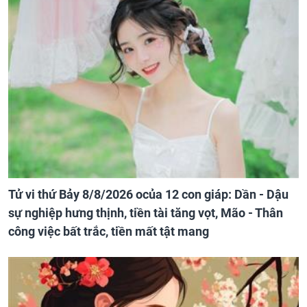
Tử vi thứ Bảy 8/8/2026 ocủa 12 con giáp: Dần - Dậu
sự nghiệp hưng thịnh, tiền tài tăng vọt, Mão - Thân
công việc bất trắc, tiền mất tật mang