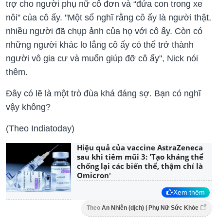
trợ cho người phụ nữ cô đơn và “đứa con trong xe
nôi” của cô ấy. "Một số nghĩ rằng cô ấy là người thật,
nhiều người đã chụp ảnh của họ với cô ấy. Còn có
những người khác lo lắng cô ấy có thể trở thành
người vô gia cư và muốn giúp đỡ cô ấy", Nick nói
thêm.
Đây có lẽ là một trò đùa khá đáng sợ. Bạn có nghĩ
vậy không?
(Theo Indiatoday)
Hiệu quả của vaccine AstraZeneca
sau khi tiêm mũi 3: 'Tạo kháng thể
chống lại các biến thể, thậm chí là
Omicron'
Xem thêm
Theo
An Nhiên (dịch) | Phụ Nữ Sức Khỏe