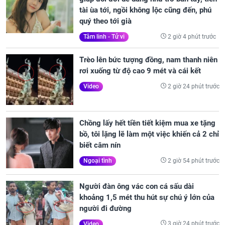
tài ùa tới, ngồi không lộc cũng đến, phú
quý theo tới già
2 giờ 4 phút trước
Tâm linh - Tử vi
Trèo lên bức tượng đồng, nam thanh niên
rơi xuống từ độ cao 9 mét và cái kết
2 giờ 24 phút trước
Video
Chồng lấy hết tiền tiết kiệm mua xe tặng
bồ, tôi lặng lẽ làm một việc khiến cả 2 chỉ
biết câm nín
2 giờ 54 phút trước
Ngoại tình
Người đàn ông vác con cá sấu dài
khoảng 1,5 mét thu hút sự chú ý lớn của
người đi đường
3 giờ 24 phút trước
Video