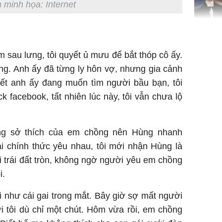
 minh họa: Internet
Phim mớ
Lăng Hác
sau lưng, tôi quyết ủ mưu để bắt thóp cô ấy.
Hiểu chư
̀ng. Anh ấy đã từng ly hôn vợ, nhưng gia cảnh
'dậy sóng
iết anh ấy đang muốn tìm người bầu bạn, tôi
k facebook, tất nhiên lúc này, tôi vẫn chưa lộ
Hướng d
̛̃ng sở thích của em chồng nên Hùng nhanh
mì cầu v
ai chính thức yêu nhau, tôi mới nhận Hùng là
miệng và
 trái đất tròn, không ngờ người yêu em chồng
rỡ
i.
hư cái gai trong mắt. Bây giờ sợ mất người
́i tôi dù chỉ một chút. Hôm vừa rồi, em chồng