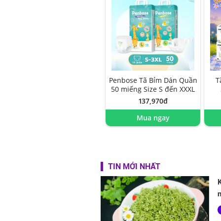
Penbose Tã Bỉm Dán Quần
T
50 miếng Size S đến XXXL
137,970đ
Mua ngay
TIN MỚI NHẤT
n