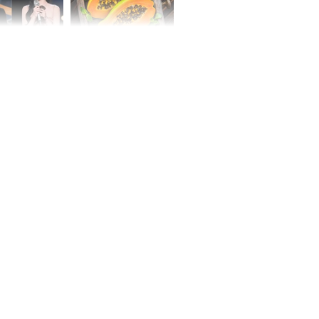
i của Trương
Ăn đu đủ khi bụng đói
h và Lư Dục
buổi sáng, cơ thể sẽ
a quay đã
thay đổi ra sao?
'
ẫn cách làm
ồng ngon
 đẹp mắt rực