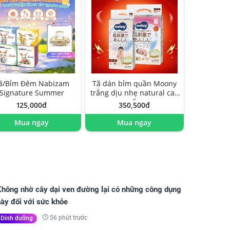
ã/Bỉm Đêm Nabizam
Tã dán bỉm quần Moony
Signature Summer
trắng dịu nhẹ natural cao
cấp
125,000đ
350,500đ
Mua ngay
Mua ngay
Không nhờ cây dại ven đường lại có những công dụng
ày đối với sức khỏe
56 phút trước
Dinh dưỡng