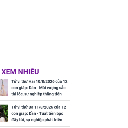
 XEM NHIỀU
Tử vi thứ Hai 10/8/2026 của 12
con giáp: Dần - Mùi vượng sắc
tài lộc, sự nghiệp thăng tiến
vượt bậc, Mão - Tỵ công việc
trắc trở, tiền bạc thiếu trước hụt
Tử vi thứ Ba 11/8/2026 của 12
sau
con giáp: Dần - Tuất tiền bạc
đầy túi, sự nghiệp phát triển
hưng thịnh, Mão - Thân tài lộc