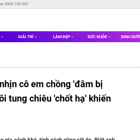
ne: 0909 750 307
G
GIẢI TRÍ
LÀM ĐẸP
SỨC KHỎE
DINH DƯ
nhịn cô em chồng 'đâm bị
tôi tung chiêu 'chốt hạ' khiến
ng gia cảnh khá, tính cách cũng rất ổn. Biết anh