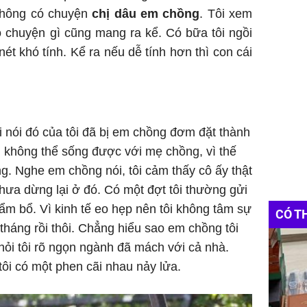
 sẽ không có chuyện
chị dâu em chồng
. Tôi xem
 chuyện gì cũng mang ra kể. Có bữa tôi ngồi
ét khó tính. Kể ra nếu dễ tính hơn thì con cái
nói đó của tôi đã bị em chồng đơm đặt thành
 không thể sống được với mẹ chồng, vì thế
. Nghe em chồng nói, tôi cảm thấy cô ấy thật
 dừng lại ở đó. Có một đợt tôi thường gửi
̂̉m bổ. Vì kinh tế eo hẹp nên tôi không tâm sự
CÓ T
ài tháng rồi thôi. Chẳng hiểu sao em chồng tôi
hỏi tôi rõ ngọn ngành đã mách với cả nhà.
g tôi có một phen cãi nhau nảy lửa.