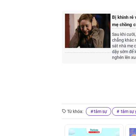
Bị khinh rẻ
mẹ chồng ch
Sau khi cưới
chẳng khác 
sát nhà mẹ c
dậy sớm để l
nghén lên x
Từ khóa:
tâm sự
tâm sự g