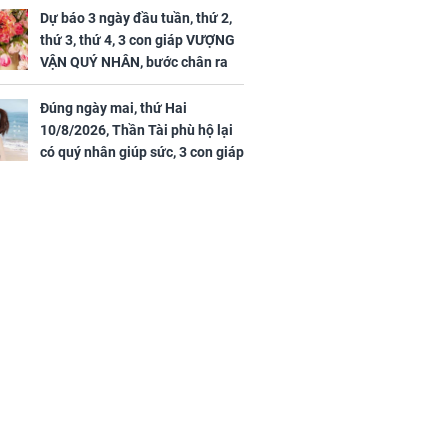
ảm đạm, mọi sự khó thành công
Dự báo 3 ngày đầu tuần, thứ 2,
mỹ mãn
thứ 3, thứ 4, 3 con giáp VƯỢNG
VẬN QUÝ NHÂN, bước chân ra
đường có tiền, bước chân về
nhà ngập vàng, sung sướng như
Đúng ngày mai, thứ Hai
Tiên
10/8/2026, Thần Tài phù hộ lại
có quý nhân giúp sức, 3 con giáp
thỉnh tài rước lộc về nhà, cả tiền
và tình đều song hành viên mãn