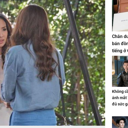
Chân du
bán đồn
tiếng ở
Không cầ
ánh mắt 
đủ sức g