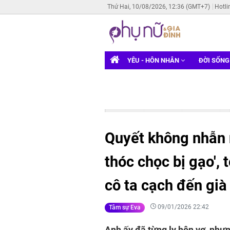
Thứ Hai, 10/08/2026, 12:36 (GMT+7)
Hotli
YÊU - HÔN NHÂN
ĐỜI SỐN
Quyết không nhẫn 
thóc chọc bị gạo', 
cô ta cạch đến già
09/01/2026 22:42
Tâm sự Eva
Anh ấy đã từng ly hôn vợ, như