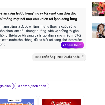
 vì 'ăn cơm trước kẻng', ngày tôi vượt cạn đơn độc,
ỉ thẳng mặt nói một câu khiến tôi lạnh sống lưng
, mang tiếng là được ở riêng nhưng thực ra cuộc sống
nào phận làm dâu thông thường. Nhà vợ chồng tôi gần
hồng, thế là cứ 6h sáng bà lại gọi điện sang nhắc nhở tôi
o cơm nước cho chồng, dù bà biết tôi đang khổ tâm vì ốm
uống.
Xem thêm
Theo
Thiên Ân | Phụ Nữ Sức Khỏe
ia đình
tâm sự hôn nhân