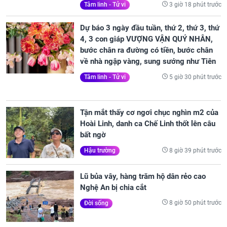
3 giờ 18 phút trước
Tâm linh - Tử vi
Dự báo 3 ngày đầu tuần, thứ 2, thứ 3, thứ
4, 3 con giáp VƯỢNG VẬN QUÝ NHÂN,
bước chân ra đường có tiền, bước chân
về nhà ngập vàng, sung sướng như Tiên
5 giờ 30 phút trước
Tâm linh - Tử vi
Tận mắt thấy cơ ngơi chục nghìn m2 của
Hoài Linh, danh ca Chế Linh thốt lên câu
bất ngờ
8 giờ 39 phút trước
Hậu trường
Lũ bủa vây, hàng trăm hộ dân rẻo cao
Nghệ An bị chia cắt
8 giờ 50 phút trước
Đời sống