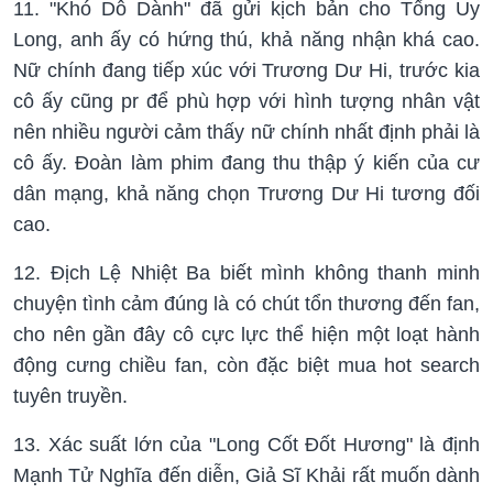
11. "Khó Dỗ Dành" đã gửi kịch bản cho Tống Uy
Long, anh ấy có hứng thú, khả năng nhận khá cao.
Nữ chính đang tiếp xúc với Trương Dư Hi, trước kia
cô ấy cũng pr để phù hợp với hình tượng nhân vật
nên nhiều người cảm thấy nữ chính nhất định phải là
cô ấy. Đoàn làm phim đang thu thập ý kiến của cư
dân mạng, khả năng chọn Trương Dư Hi tương đối
cao.
12. Địch Lệ Nhiệt Ba biết mình không thanh minh
chuyện tình cảm đúng là có chút tổn thương đến fan,
cho nên gần đây cô cực lực thể hiện một loạt hành
động cưng chiều fan, còn đặc biệt mua hot search
tuyên truyền.
13. Xác suất lớn của "Long Cốt Đốt Hương" là định
Mạnh Tử Nghĩa đến diễn, Giả Sĩ Khải rất muốn dành