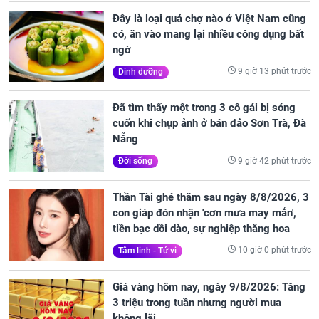
Đây là loại quả chợ nào ở Việt Nam cũng
có, ăn vào mang lại nhiều công dụng bất
ngờ
9 giờ 13 phút trước
Dinh dưỡng
Đã tìm thấy một trong 3 cô gái bị sóng
cuốn khi chụp ảnh ở bán đảo Sơn Trà, Đà
Nẵng
9 giờ 42 phút trước
Đời sống
Thần Tài ghé thăm sau ngày 8/8/2026, 3
con giáp đón nhận 'cơn mưa may mắn',
tiền bạc dồi dào, sự nghiệp thăng hoa
10 giờ 0 phút trước
Tâm linh - Tử vi
Giá vàng hôm nay, ngày 9/8/2026: Tăng
3 triệu trong tuần nhưng người mua
không lãi