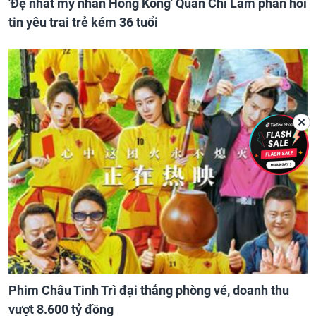
'Đệ nhất mỹ nhân Hồng Kông' Quan Chi Lâm phản hồi
tin yêu trai trẻ kém 36 tuổi
✕
Phim Châu Tinh Trì đại thắng phòng vé, doanh thu
vượt 8.600 tỷ đồng