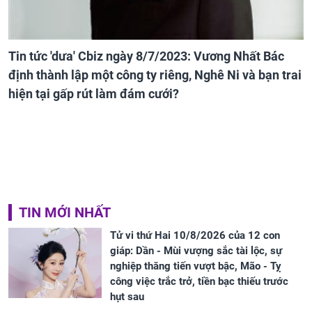
Tin tức 'dưa' Cbiz ngày 8/7/2023: Vương Nhất Bác
định thành lập một công ty riêng, Nghê Ni và bạn trai
hiện tại gấp rút làm đám cưới?
TIN MỚI NHẤT
Tử vi thứ Hai 10/8/2026 của 12 con
giáp: Dần - Mùi vượng sắc tài lộc, sự
nghiệp thăng tiến vượt bậc, Mão - Tỵ
công việc trắc trở, tiền bạc thiếu trước
hụt sau