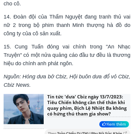
cho cô.
14. Đoàn đội của Thẩm Nguyệt đang tranh thủ vai
nữ 2 trong bộ phim thanh Minh thượng hà đồ do
công ty của cô sản xuất.
15. Cung Tuấn đóng vai chính trong "An Nhạc
Truyện" có một nửa quảng cáo đầu tư đều là thương
hiệu do chính anh phát ngôn.
Nguồn: Hóng dưa bở Cbiz, Hội buôn dưa đổ vỏ Cbiz,
Cbiz News.
Tin tức 'dưa' Cbiz ngày 13/7/2023:
Tiêu Chiến không cần thế thân khi
quay phim, Địch Lệ Nhiệt Ba không
có hứng thú tham gia show?
Xem thêm
Theo
Toàn Chiêu Di (TH) | Phụ Nữ Sức Khỏe