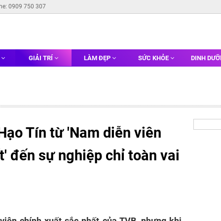
ine: 0909 750 307
G
GIẢI TRÍ
LÀM ĐẸP
SỨC KHỎE
DINH DƯ
Hạo Tín từ 'Nam diễn viên
t' đến sự nghiệp chỉ toàn vai
viên chính xuất sắc nhất của TVB, nhưng khi