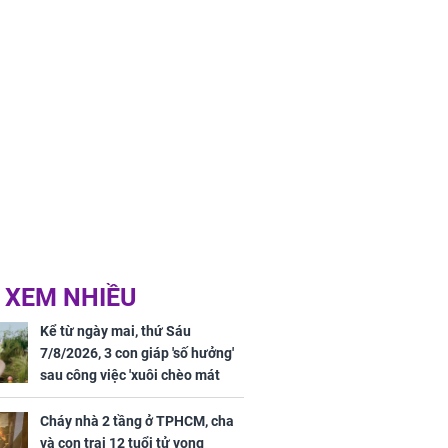
 XEM NHIỀU
Kể từ ngày mai, thứ Sáu
7/8/2026, 3 con giáp 'số hưởng'
sau công việc 'xuôi chèo mát
mái', tiền tài 'thu về như nước',
tình duyên viên mãn
Cháy nhà 2 tầng ở TPHCM, cha
và con trai 12 tuổi tử vong