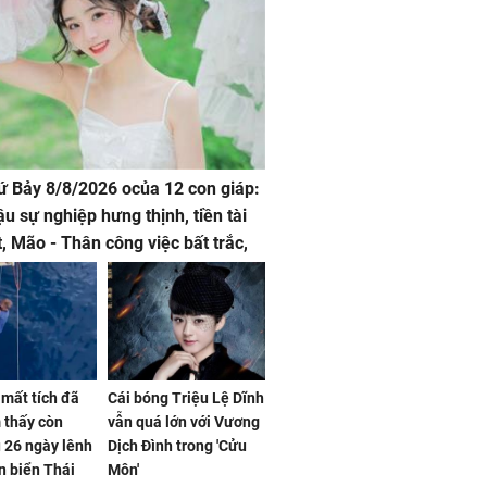
hứ Bảy 8/8/2026 ocủa 12 con giáp:
ậu sự nghiệp hưng thịnh, tiền tài
t, Mão - Thân công việc bất trắc,
t tật mang
mất tích đã
Cái bóng Triệu Lệ Dĩnh
 thấy còn
vẫn quá lớn với Vương
 26 ngày lênh
Dịch Đình trong 'Cửu
n biển Thái
Môn'