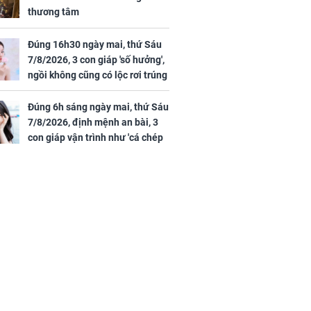
thương tâm
Đúng 16h30 ngày mai, thứ Sáu
7/8/2026, 3 con giáp 'số hưởng',
ngồi không cũng có lộc rơi trúng
đầu, vừa tránh được họa vừa có
tiền vàng
Đúng 6h sáng ngày mai, thứ Sáu
7/8/2026, định mệnh an bài, 3
con giáp vận trình như 'cá chép
hóa rồng', giàu có lên bất chấp,
số đỏ chót như son