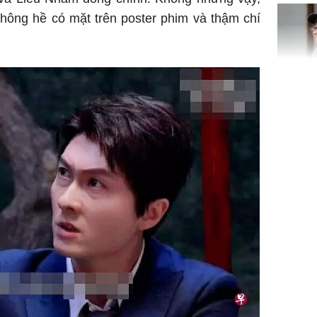
Bình Dư
hông hề có mặt trên poster phim và thậm chí
Lý Liên K
sau tin đ
cởi áo c
khỏe
Vì sao T
không đ
Châu Tin
Nhiệt Ba
phim?