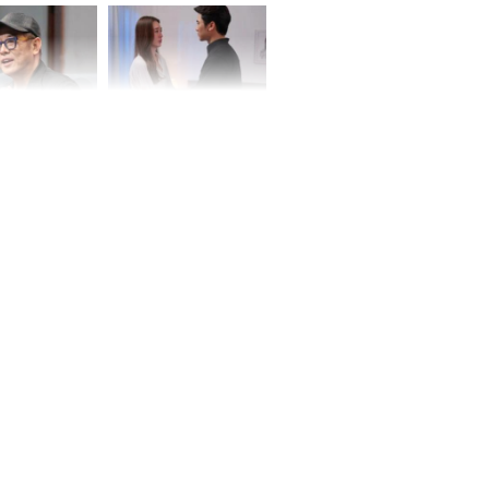
ơng
iệt lên tiếng
Cô gái bị ép đi xem
ồn thay tim,
mắt, nhưng vừa thấy
hứng minh sức
đối tượng mai mối thì
đỏ mặt ‘đứng hình’
rương Tiểu Phỉ
ồng hành cùng
h Trì, Địch Lệ
 quảng bá