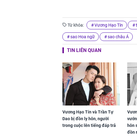
Từ khóa:
Vương Hạo Tín
sao Hoa ngữ
sao châu Á
TIN LIÊN QUAN
Vương Hạo Tín và Trần Tự
Vươn
Dao bị đồn ly hôn, người
vướn
trong cuộc lên tiếng đáp trả
hôn 
đồn 