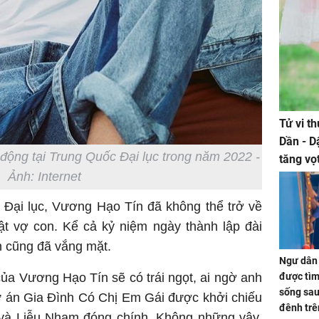
Tử vi t
Dần - D
động tại Trung Quốc Đại lục trong năm 2022 -
tăng vọ
Ảnh: Internet
tiền mấ
i Đại lục, Vương Hạo Tín đã không thể trở về
 vợ con. Kể cả kỷ niệm ngày thành lập đài
n cũng đã vắng mặt.
Ngư dân 
được tìm
ủa Vương Hạo Tín sẽ có trái ngọt, ai ngờ anh
sống sau
ự án Gia Đình Có Chị Em Gái được khởi chiếu
đênh trê
và Liễu Nham đóng chính. Không những vậy,