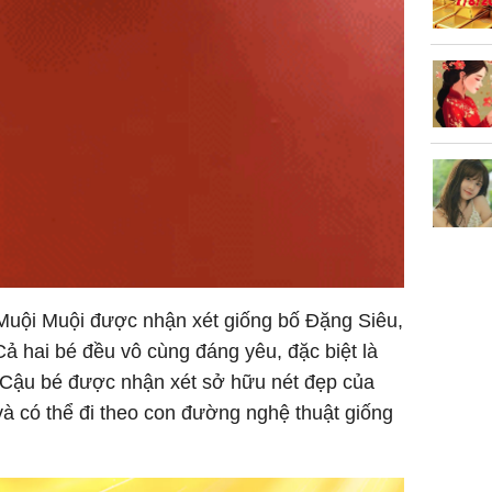
Muội Muội được nhận xét giống bố Đặng Siêu,
ả hai bé đều vô cùng đáng yêu, đặc biệt là
 Cậu bé được nhận xét sở hữu nét đẹp của
và có thể đi theo con đường nghệ thuật giống