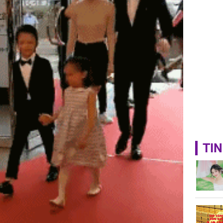
sung túc
TIN