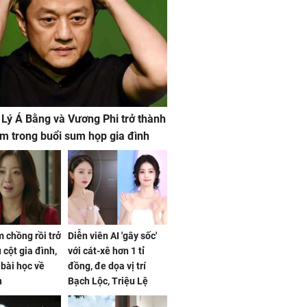
 Lý Á Bằng và Vương Phi trở thành
m trong buổi sum họp gia đình
 chồng rồi trở
Diễn viên AI 'gây sốc'
 cột gia đình,
với cát-xê hơn 1 tỉ
a bài học về
đồng, đe dọa vị trí
n
Bạch Lộc, Triệu Lệ
Dĩnh