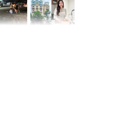
 Nữ công nhân
Đỗ Mỹ Linh hé lộ góc
trên đường đi
bếp chill của nhà mới -
rong khu công
cạnh biệt thự bầu Hiển
Sóng Thần
00 ngày
, 3 con giáp
g bạt ngàn,
Phú Quý, ung
của đầy nhà,
g hưng thịnh