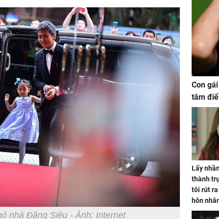
Con gái
tâm điể
Lấy nhầm
thành trụ
tôi rút r
hôn nhâ
hỏ nhà Đặng Siêu - Ảnh: Internet