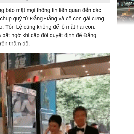
ng bảo mật mọi thông tin liên quan đến các
h chụp quý tử Đẳng Đẳng và cô con gái cưng
, Tôn Lệ cũng không để lộ mặt hai con.
TP.HCM:
a bất ngờ khi cặp đôi quyết định để Đẳng
tử vong 
rên thảm đỏ.
làm về t
nghiệp 
Sau 00h
8/8/2026
giàu san
đổi đời 
dung có 
ngày càn