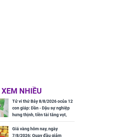
 XEM NHIỀU
Tử vi thứ Bảy 8/8/2026 ocủa 12
con giáp: Dần - Dậu sự nghiệp
hưng thịnh, tiền tài tăng vọt,
Mão - Thân công việc bất trắc,
tiền mất tật mang
Giá vàng hôm nay, ngày
7/8/2026: Quay đầu giảm