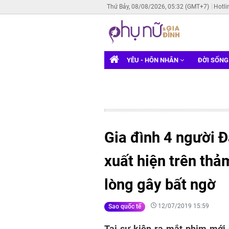
Thứ Bảy, 08/08/2026, 05:32 (GMT+7)
Hotli
YÊU - HÔN NHÂN
ĐỜI SỐN
Gia đình 4 người Đ
xuất hiện trên thả
lòng gây bất ngờ
12/07/2019 15:59
Sao quốc tế
Tại sự kiện ra mắt phim mới