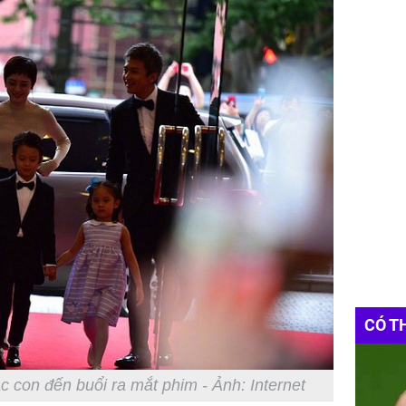
CÓ T
 con đến buổi ra mắt phim - Ảnh: Internet