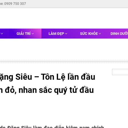
ne: 0909 750 307
G
GIẢI TRÍ
LÀM ĐẸP
SỨC KHỎE
DINH DƯ
ặng Siêu – Tôn Lệ lần đầu
m đỏ, nhan sắc quý tử đầu
 do Đặng Siêu làm đạo diễn kiêm nam chính,