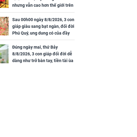
nhưng vẫn cao hơn thế giới trên
7 triệu đồng
Sau 00h00 ngày 8/8/2026, 3 con
giáp giàu sang bạt ngàn, đổi đời
Phú Quý, ung dung có của đầy
nhà, ngày càng hưng thịnh sung
túc
Đúng ngày mai, thứ Bảy
8/8/2026, 3 con giáp đổi đời dễ
dàng như trở bàn tay, tiền tài ùa
tới, ngồi không lộc cũng đến,
phú quý theo tới già