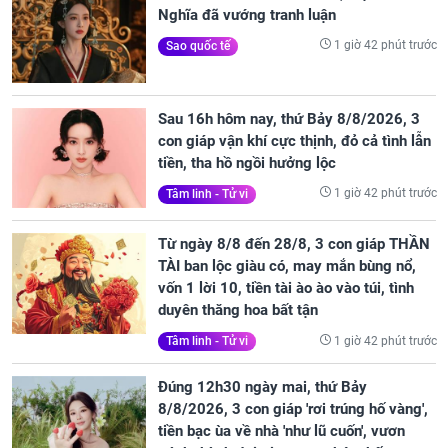
Nghĩa đã vướng tranh luận
1 giờ 42 phút trước
Sao quốc tế
Sau 16h hôm nay, thứ Bảy 8/8/2026, 3
con giáp vận khí cực thịnh, đỏ cả tình lẫn
tiền, tha hồ ngồi hưởng lộc
1 giờ 42 phút trước
Tâm linh - Tử vi
Từ ngày 8/8 đến 28/8, 3 con giáp THẦN
TÀI ban lộc giàu có, may mắn bùng nổ,
vốn 1 lời 10, tiền tài ào ào vào túi, tình
duyên thăng hoa bất tận
1 giờ 42 phút trước
Tâm linh - Tử vi
Đúng 12h30 ngày mai, thứ Bảy
8/8/2026, 3 con giáp 'rơi trúng hố vàng',
tiền bạc ùa về nhà 'như lũ cuốn', vươn