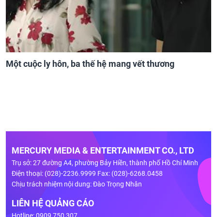
Một cuộc ly hôn, ba thế hệ mang vết thương
MERCURY MEDIA & ENTERTAINMENT CO., LTD
Trụ sở: 27 đường A4, phường Bảy Hiền, thành phố Hồ Chí Minh
Điện thoại: (028)-2236.9999 Fax: (028)-6268.0458
Chịu trách nhiệm nội dung: Đào Trọng Nhân
LIÊN HỆ QUẢNG CÁO
Hotline: 0909 750 307