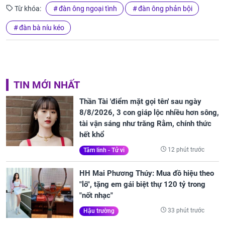
Từ khóa:
đàn ông ngoại tình
đàn ông phản bội
đàn bà níu kéo
TIN MỚI NHẤT
Thần Tài 'điểm mặt gọi tên' sau ngày
8/8/2026, 3 con giáp lộc nhiều hơn sông,
tài vận sáng như trăng Rằm, chính thức
hết khổ
12 phút trước
Tâm linh - Tử vi
HH Mai Phương Thúy: Mua đồ hiệu theo
"lô", tặng em gái biệt thự 120 tỷ trong
"nốt nhạc"
33 phút trước
Hậu trường