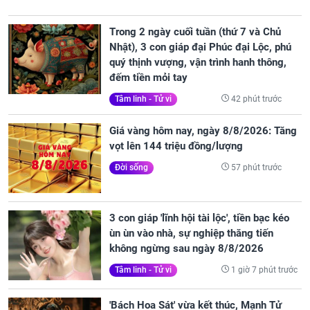
Trong 2 ngày cuối tuần (thứ 7 và Chủ
Nhật), 3 con giáp đại Phúc đại Lộc, phú
quý thịnh vượng, vận trình hanh thông,
đếm tiền mỏi tay
42 phút trước
Tâm linh - Tử vi
Giá vàng hôm nay, ngày 8/8/2026: Tăng
vọt lên 144 triệu đồng/lượng
57 phút trước
Đời sống
3 con giáp 'lĩnh hội tài lộc', tiền bạc kéo
ùn ùn vào nhà, sự nghiệp thăng tiến
không ngừng sau ngày 8/8/2026
1 giờ 7 phút trước
Tâm linh - Tử vi
'Bách Hoa Sát' vừa kết thúc, Mạnh Tử