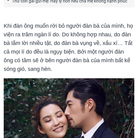
Thư con gái gửi mẹ: Hãy ly hôn nếu cha mẹ không hạnh phúc
Khi đàn ông muốn rời bỏ người đàn bà của mình, họ
viện ra trăm ngàn lí do. Do không hợp nhau, do đàn
bà lắm lời nhiều tật, do đàn bà vụng về, xấu xí… Tất
cả mọi lí do đều là ngụy biện. Bởi một người đàn
ông có tâm sẽ ở bên người đàn bà của mình bất kể
sóng gió, sang hèn.