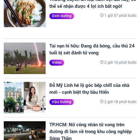
thể sẽ nhận được 4 lợi ích bất ngờ!
1 giờ 57 phút trước
Dinh dưỡng
Tai nạn hi hữu: Đang đá bóng, cầu thủ 24
tuổi bị sét đánh tử vong
2 giờ 16 phút trước
Video
Đỗ Mỹ Linh hé lộ góc bếp chill của nhà
mới - cạnh biệt thự bầu Hiển
2 giờ 18 phút trước
Hậu trường
TP.HCM: Nữ công nhân tử vong trên
đường đi làm về trong khu công nghiệp
Sóng Thần