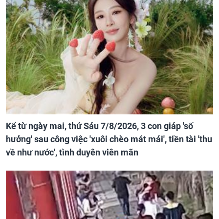
Kể từ ngày mai, thứ Sáu 7/8/2026, 3 con giáp 'số
hưởng' sau công việc 'xuôi chèo mát mái', tiền tài 'thu
về như nước', tình duyên viên mãn