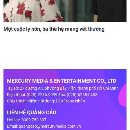
Một cuộc ly hôn, ba thế hệ mang vết thương
MERCURY MEDIA & ENTERTAINMENT CO., LTD
Trụ sở: 27 đường A4, phường Bảy Hiền, thành phố Hồ Chí Minh
Điện thoại: (028)-2236.9999 Fax: (028)-6268.0458
Chịu trách nhiệm nội dung: Đào Trọng Nhân
LIÊN HỆ QUẢNG CÁO
Hotline: 0909 750 307
Email:
quangcao@mercurymedia.com.vn