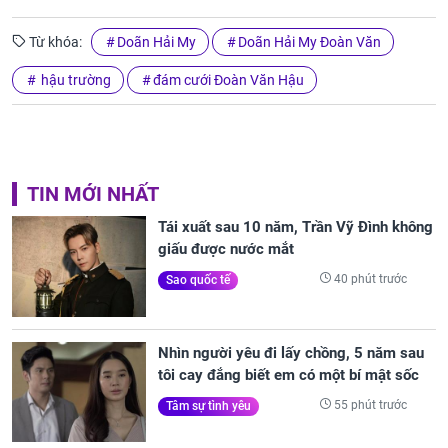
Từ khóa:
Doãn Hải My
Doãn Hải My Đoàn Văn
hậu trường
đám cưới Đoàn Văn Hậu
TIN MỚI NHẤT
Tái xuất sau 10 năm, Trần Vỹ Đình không
giấu được nước mắt
40 phút trước
Sao quốc tế
Nhìn người yêu đi lấy chồng, 5 năm sau
tôi cay đắng biết em có một bí mật sốc
55 phút trước
Tâm sự tình yêu