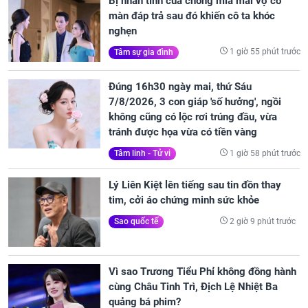
Bị nhân tình của chồng mỉa mai vợ có
màn đáp trả sau đó khiến cô ta khóc
nghẹn
1 giờ 55 phút trước
Tâm sự gia đình
Đúng 16h30 ngày mai, thứ Sáu
7/8/2026, 3 con giáp 'số hưởng', ngồi
không cũng có lộc rơi trúng đầu, vừa
tránh được họa vừa có tiền vàng
1 giờ 58 phút trước
Tâm linh - Tử vi
Lý Liên Kiệt lên tiếng sau tin đồn thay
tim, cởi áo chứng minh sức khỏe
2 giờ 9 phút trước
Sao quốc tế
Vì sao Trương Tiểu Phỉ không đồng hành
cùng Châu Tinh Trì, Địch Lệ Nhiệt Ba
quảng bá phim?