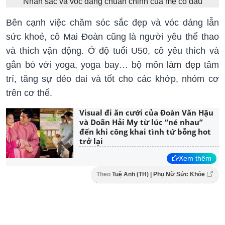
Nhan sắc và vóc dáng chuẩn chỉnh của mẹ cô dâu
Bên cạnh việc chăm sóc sắc đẹp và vóc dáng lẫn
sức khoẻ, cô Mai Đoàn cũng là người yêu thể thao
và thích vận động. Ở độ tuổi U50, cô yêu thích và
gắn bó với yoga, yoga bay… bộ môn
làm đẹp
tâm
trí, tăng sự dẻo dai và tốt cho các khớp, nhóm cơ
trên cơ thể.
Visual đi ăn cưới của Đoàn Văn Hậu
và Doãn Hải My từ lúc “né nhau”
đến khi công khai tình tứ bỗng hot
trở lại
Xem thêm
Theo
Tuệ Anh (TH) | Phụ Nữ Sức Khỏe