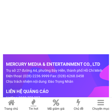
MERCURY MEDIA & ENTERTAINMENT CO., LTD
Trụ sở: 27 đường A4, phường Bảy Hiền, thành phố Hồ Chí Minh
Điện thoại: (028)-2236.9999 Fax: (028)-6268.0458
Chịu trách nhiệm nội dung: Đào Trọng Nhân
LIÊN HỆ QUẢNG CÁO
Hotline: 0909 750 307
Email:
quangcao@mercurymedia.com.vn
Trang chủ
Tin hot
Mã giảm giá
Chủ đề
Chuyên mục
BẢNG GIÁ