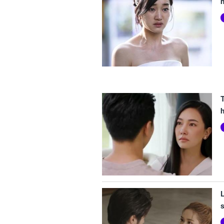
h
L
s