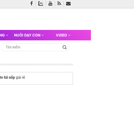
ỠNG
NUÔI DẠY CON
VIDEO
In túi xốp
giá rẻ