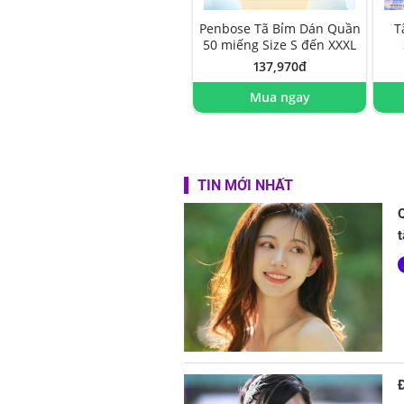
Penbose Tã Bỉm Dán Quần
T
50 miếng Size S đến XXXL
137,970đ
Mua ngay
TIN MỚI NHẤT
Q
t
Đ