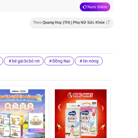
Xem thêm
Theo
Quang Huy (TH) | Phụ Nữ Sức Khỏe
bé gái bị bỏ rơi
Đồng Nai
tin nóng