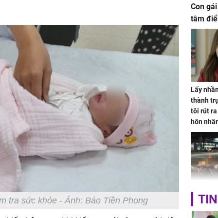
Con gái
tâm điể
Lấy nhầm
thành trụ
tôi rút r
hôn nhâ
TP.HCM:
TIN
ểm tra sức khỏe - Ảnh: Báo Tiền Phong
tử vong 
làm về t