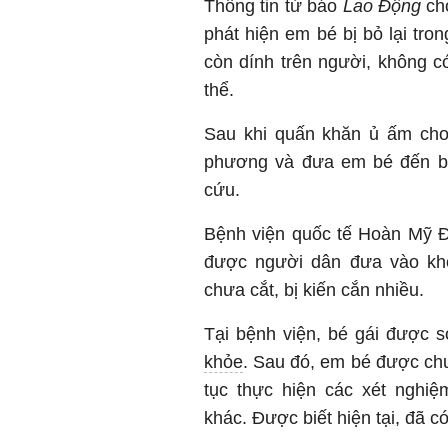
Thông tin từ báo
Lao Động
cho
phát hiện em bé bị bỏ lại trong
còn dính trên người, không c
thể.
Sau khi quấn khăn ủ ấm cho
phương và đưa em bé đến b
cứu.
Bệnh viện quốc tế Hoàn Mỹ Đ
được người dân đưa vào khoa
chưa cắt, bị kiến cắn nhiều.
Tại bệnh viện, bé gái được s
khỏe
. Sau đó, em bé được ch
tục thực hiện các xét nghiệ
khác. Được biết hiện tại, đã c