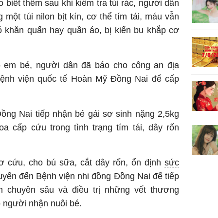
 biết thêm sau khi kiểm tra túi rác, người dân
nghiệp 
 một túi nilon bịt kín, cơ thể tím tái, máu vẫn
ó khăn quấn hay quần áo, bị kiến bu khắp cơ
 em bé, người dân đã báo cho công an địa
ệnh viện quốc tế Hoàn Mỹ Đồng Nai để cấp
Sau 00h
8/8/2026
giàu san
ồng Nai tiếp nhận bé gái sơ sinh nặng 2,5kg
đổi đời 
 cấp cứu trong tình trạng tím tái, dây rốn
dung có 
ngày càn
sung túc
ơ cứu, cho bú sữa, cắt dây rốn, ổn định
sức
uyển đến Bệnh viện nhi đồng Đồng Nai để tiếp
m chuyên sâu và điều trị những vết thương
ó người nhận nuôi bé.