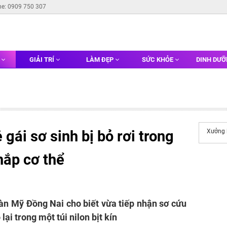
ne: 0909 750 307
G
GIẢI TRÍ
LÀM ĐẸP
SỨC KHỎE
DINH DƯ
 gái sơ sinh bị bỏ rơi trong
Xưởng
khắp cơ thể
àn Mỹ Đồng Nai cho biết vừa tiếp nhận sơ cứu
lại trong một túi nilon bịt kín