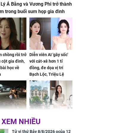
 Lý Á Bằng và Vương Phi trở thành
m trong buổi sum họp gia đình
 chồng rồi trở
Diễn viên AI 'gây sốc'
 cột gia đình,
với cát-xê hơn 1 tỉ
a bài học về
đồng, đe dọa vị trí
n
Bạch Lộc, Triệu Lệ
Dĩnh
 Nữ công nhân
Đỗ Mỹ Linh hé lộ góc
 XEM NHIỀU
trên đường đi
bếp chill của nhà mới -
rong khu công
cạnh biệt thự bầu Hiển
Tử vi thứ Bảy 8/8/2026 ocủa 12