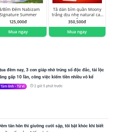
ã/Bỉm Đêm Nabizam
Tã dán bỉm quần Moony
Signature Summer
trắng dịu nhẹ natural cao
cấp
125,000đ
350,500đ
Mua ngay
Mua ngay
ua đêm nay, 3 con giáp nhờ trúng số độc đắc, tài lộc
ăng gấp 10 lần, công việc kiếm tiền nhiều vô kể
2 giờ 5 phút trước
Tâm linh - Tử vi
êm tân hôn thì giường cưới sập, tôi bật khóc khi biết